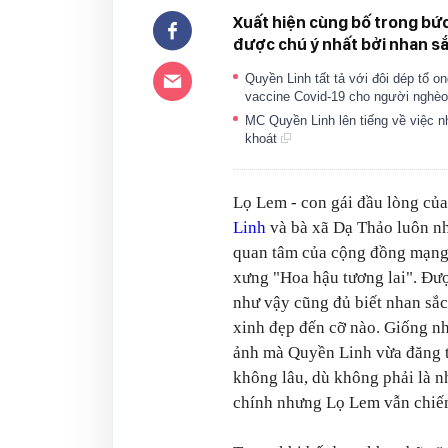
Xuất hiện cùng bố trong bức
được chú ý nhất bởi nhan sắ
Quyền Linh tất tả với đôi dép tổ on
vaccine Covid-19 cho người nghè
MC Quyền Linh lên tiếng về việc nh
khoát
Lọ Lem - con gái đầu lòng c
Linh
và bà xã Dạ Thảo luôn n
quan tâm của cộng đồng mạng
xưng "Hoa hậu tương lai". Đượ
như vậy cũng đủ biết nhan sắ
xinh đẹp đến cỡ nào. Giống n
ảnh mà Quyền Linh vừa đăng t
không lâu, dù không phải là n
chính nhưng Lọ Lem vẫn chiếm