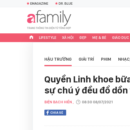
EMAGAZINE
DR. BLUE
LIFESTYLE
XÃ HỘI
ĐẸP
MẸ & BÉ
GIÁO DỤC
HẬU TRƯỜNG
GIẢI TRÍ
PHIM
NHẠC
Quyền Linh khoe bữa
sự chú ý đều đổ dồn
BIỆN BẠCH HIỀN ,
08:30 08/07/2021
CHIA SẺ