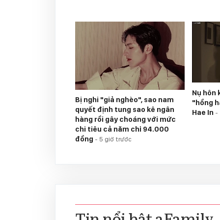
Nụ hôn 
Bị nghi "giả nghèo", sao nam
"hồng h
quyết định tung sao kê ngân
Hae In
-
hàng rồi gây choáng với mức
chi tiêu cả năm chỉ 94.000
đồng
-
5 giờ trước
Tin nổi bật aFamily