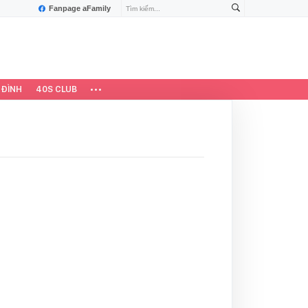
Fanpage aFamily
 ĐÌNH
40S CLUB