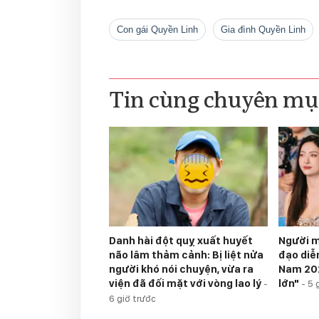
con gái Quyền Linh
gia đình Quyền Linh
Tin cùng chuyên mụ
Danh hài đột quỵ xuất huyết
Người m
não lâm thảm cảnh: Bị liệt nửa
đạo diễ
người khó nói chuyện, vừa ra
Nam 202
viện đã đối mặt với vòng lao lý
lớn"
-
-
5 
6 giờ trước