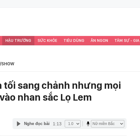
HẬU TRƯỜNG
SỨC KHỎE
TIÊU DÙNG
ĂN NGON
TÂM SỰ - GIA
/SHOW
 tối sang chảnh nhưng mọi
 vào nhan sắc Lọ Lem
1:13
Nghe đọc bài