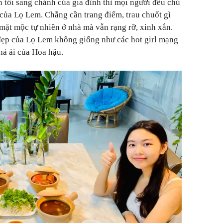
 tối sang chảnh của gia đình thì mọi người đều chú
của Lọ Lem. Chẳng cần trang điểm, trau chuốt gì
mặt mộc tự nhiên ở nhà mà vẫn rạng rỡ, xinh xắn.
đẹp của Lọ Lem không giống như các hot girl mạng
hả ái của Hoa hậu.