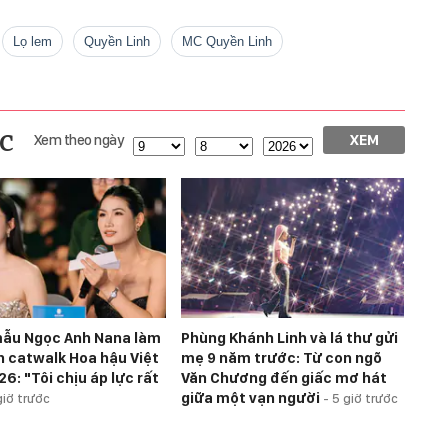
lọ lem
Quyền Linh
MC Quyền Linh
c
Xem theo ngày
XEM
ẫu Ngọc Anh Nana làm
Phùng Khánh Linh và lá thư gửi
n catwalk Hoa hậu Việt
mẹ 9 năm trước: Từ con ngõ
6: "Tôi chịu áp lực rất
Văn Chương đến giấc mơ hát
giữa một vạn người
giờ trước
-
5 giờ trước