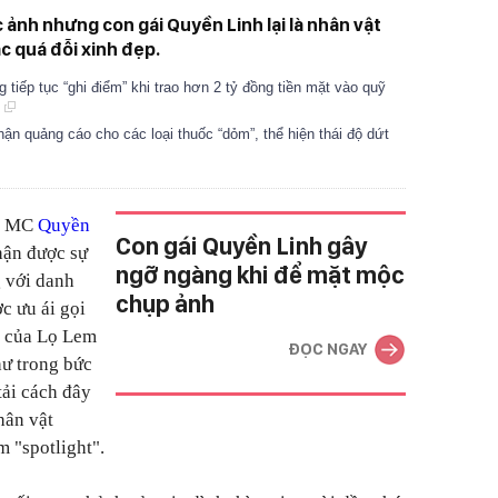
 ảnh nhưng con gái Quyền Linh lại là nhân vật
c quá đỗi xinh đẹp.
g tiếp tục “ghi điểm” khi trao hơn 2 tỷ đồng tiền mặt vào quỹ
o
ận quảng cáo cho các loại thuốc “dỏm”, thể hiện thái độ dứt
ủa MC
Quyền
Con gái Quyền Linh gây
hận được sự
ngỡ ngàng khi để mặt mộc
 với danh
chụp ảnh
c ưu ái gọi
c của Lọ Lem
ĐỌC NGAY
hư trong bức
ải cách đây
hân vật
 "spotlight".