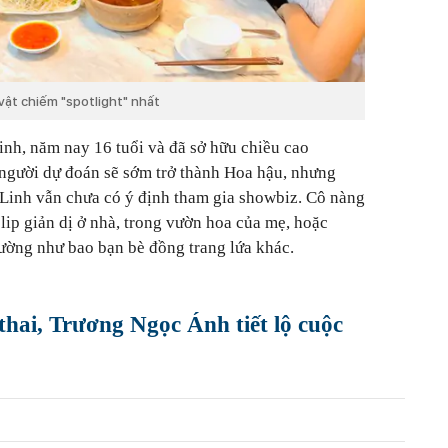
vật chiếm "spotlight" nhất
inh, năm nay 16 tuổi và đã sở hữu chiều cao
gười dự đoán sẽ sớm trở thành Hoa hậu, nhưng
 Linh vẫn chưa có ý định tham gia showbiz. Cô nàng
lip giản dị ở nhà, trong vườn hoa của mẹ, hoặc
rường như bao bạn bè đồng trang lứa khác.
hai, Trương Ngọc Ánh tiết lộ cuộc