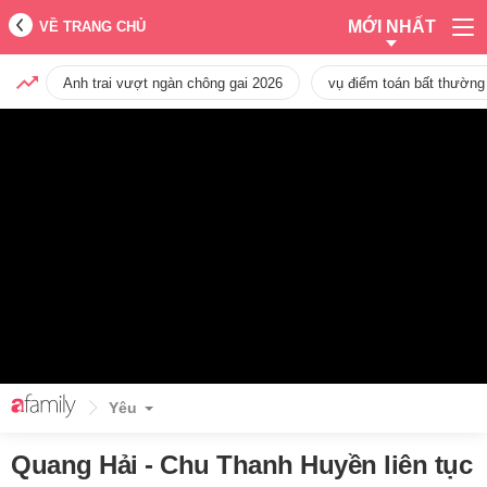
MỚI NHẤT
VỀ TRANG CHỦ
Anh trai vượt ngàn chông gai 2026
vụ điểm toán bất thường
Yêu
Quang Hải - Chu Thanh Huyền liên tục