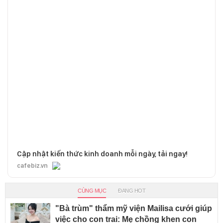
Cập nhật kiến thức kinh doanh mỗi ngày, tải ngay!
cafebiz.vn
CÙNG MỤC
ĐANG HOT
"Bà trùm" thẩm mỹ viện Mailisa cưới giúp
việc cho con trai: Mẹ chồng khen con