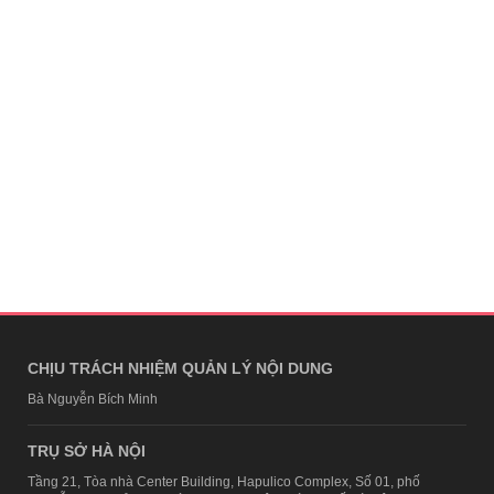
CHỊU TRÁCH NHIỆM QUẢN LÝ NỘI DUNG
Bà Nguyễn Bích Minh
TRỤ SỞ HÀ NỘI
Tầng 21, Tòa nhà Center Building, Hapulico Complex, Số 01, phố