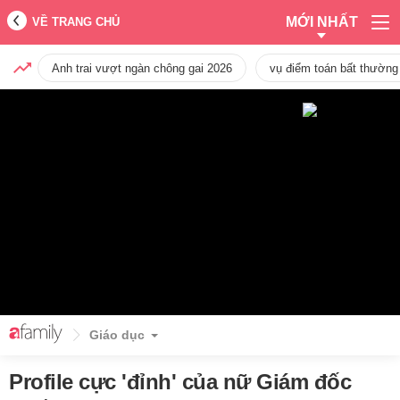
MỚI NHẤT
VỀ TRANG CHỦ
Anh trai vượt ngàn chông gai 2026
vụ điểm toán bất thường
Giáo dục
Profile cực 'đỉnh' của nữ Giám đốc