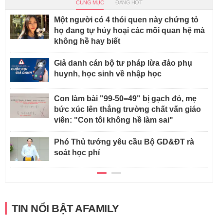
CÙNG MỤC
ĐANG HOT
Một người có 4 thói quen này chứng tỏ
họ đang tự hủy hoại các mối quan hệ mà
không hề hay biết
Giả danh cán bộ tư pháp lừa đảo phụ
huynh, học sinh về nhập học
Con làm bài "99-50=49" bị gạch đỏ, mẹ
bức xúc lên thẳng trường chất vấn giáo
viên: "Con tôi không hề làm sai"
Phó Thủ tướng yêu cầu Bộ GD&ĐT rà
soát học phí
TIN NỔI BẬT AFAMILY