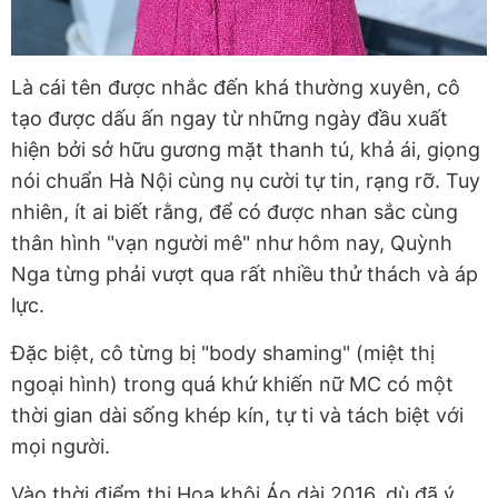
Là cái tên được nhắc đến khá thường xuyên, cô
tạo được dấu ấn ngay từ những ngày đầu xuất
hiện bởi sở hữu gương mặt thanh tú, khả ái, giọng
nói chuẩn Hà Nội cùng nụ cười tự tin, rạng rỡ. Tuy
nhiên, ít ai biết rằng, để có được nhan sắc cùng
thân hình "vạn người mê" như hôm nay, Quỳnh
Nga từng phải vượt qua rất nhiều thử thách và áp
lực.
Đặc biệt, cô từng bị "body shaming" (miệt thị
ngoại hình) trong quá khứ khiến nữ MC có một
thời gian dài sống khép kín, tự ti và tách biệt với
mọi người.
Vào thời điểm thi Hoa khôi Áo dài 2016, dù đã ý