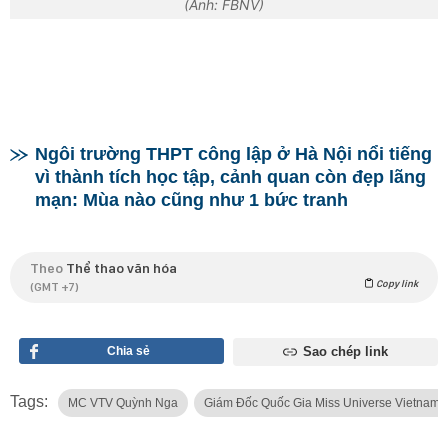
(Ảnh: FBNV)
Ngôi trường THPT công lập ở Hà Nội nổi tiếng
vì thành tích học tập, cảnh quan còn đẹp lãng
mạn: Mùa nào cũng như 1 bức tranh
Theo
Thể thao văn hóa
Copy link
(GMT +7)
Chia sẻ
Sao chép link
Tags:
MC VTV Quỳnh Nga
Giám Đốc Quốc Gia Miss Universe Vietnam 