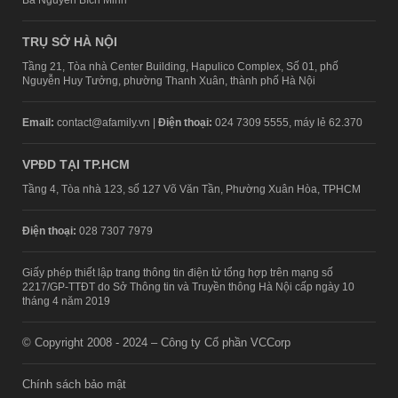
TRỤ SỞ HÀ NỘI
Tầng 21, Tòa nhà Center Building, Hapulico Complex, Số 01, phố
Nguyễn Huy Tưởng, phường Thanh Xuân, thành phố Hà Nội
Email:
contact@afamily.vn |
Điện thoại:
024 7309 5555, máy lẻ 62.370
VPĐD TẠI TP.HCM
Tầng 4, Tòa nhà 123, số 127 Võ Văn Tần, Phường Xuân Hòa, TPHCM
Điện thoại:
028 7307 7979
Giấy phép thiết lập trang thông tin điện tử tổng hợp trên mạng số
2217/GP-TTĐT do Sở Thông tin và Truyền thông Hà Nội cấp ngày 10
tháng 4 năm 2019
© Copyright 2008 - 2024 – Công ty Cổ phần VCCorp
Chính sách bảo mật