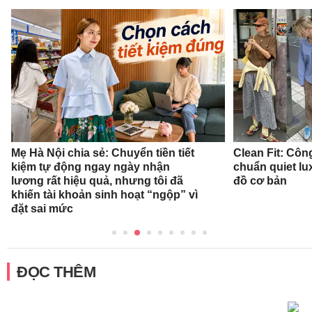
Mẹ Hà Nội chia sẻ: Chuyển tiền tiết
Clean Fit: Cô
kiệm tự động ngay ngày nhận
chuẩn quiet l
lương rất hiệu quả, nhưng tôi đã
đồ cơ bản
khiến tài khoản sinh hoạt “ngộp” vì
đặt sai mức
ĐỌC THÊM