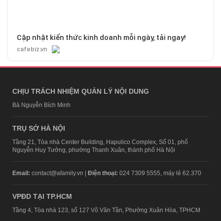
Cập nhật kiến thức kinh doanh mỗi ngày, tải ngay!
cafebiz.vn
CHỊU TRÁCH NHIỆM QUẢN LÝ NỘI DUNG
Bà Nguyễn Bích Minh
TRỤ SỞ HÀ NỘI
Tầng 21, Tòa nhà Center Building, Hapulico Complex, Số 01, phố
Nguyễn Huy Tưởng, phường Thanh Xuân, thành phố Hà Nội
Email:
contact@afamily.vn |
Điện thoại:
024 7309 5555, máy lẻ 62.370
VPĐD TẠI TP.HCM
Tầng 4, Tòa nhà 123, số 127 Võ Văn Tần, Phường Xuân Hòa, TPHCM