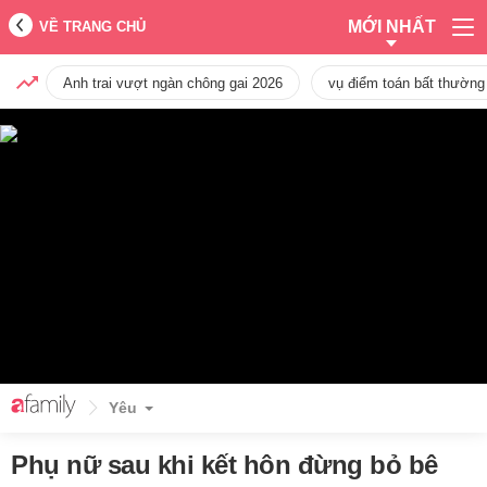
MỚI NHẤT
VỀ TRANG CHỦ
Anh trai vượt ngàn chông gai 2026
vụ điểm toán bất thường
Yêu
Phụ nữ sau khi kết hôn đừng bỏ bê