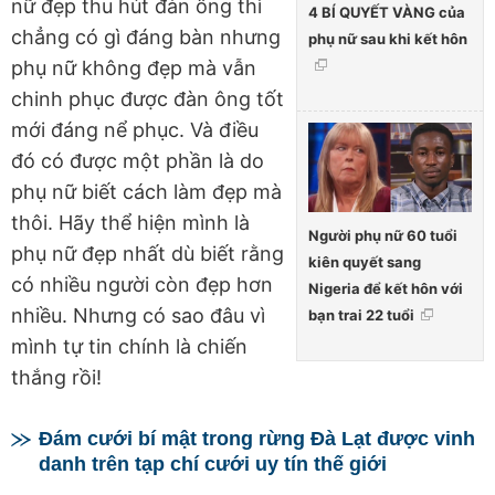
nữ đẹp thu hút đàn ông thì
4 BÍ QUYẾT VÀNG của
chẳng có gì đáng bàn nhưng
phụ nữ sau khi kết hôn
phụ nữ không đẹp mà vẫn
chinh phục được đàn ông tốt
mới đáng nể phục. Và điều
đó có được một phần là do
phụ nữ biết cách làm đẹp mà
thôi. Hãy thể hiện mình là
Người phụ nữ 60 tuổi
phụ nữ đẹp nhất dù biết rằng
kiên quyết sang
có nhiều người còn đẹp hơn
Nigeria để kết hôn với
nhiều. Nhưng có sao đâu vì
bạn trai 22 tuổi
mình tự tin chính là chiến
thắng rồi!
Đám cưới bí mật trong rừng Đà Lạt được vinh
danh trên tạp chí cưới uy tín thế giới