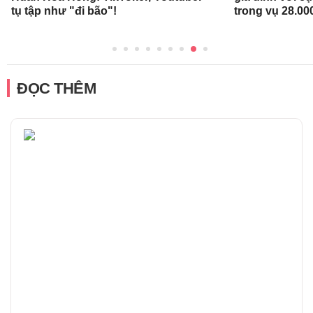
tụ tập như "đi bão"!
trong vụ 28.00
ĐỌC THÊM