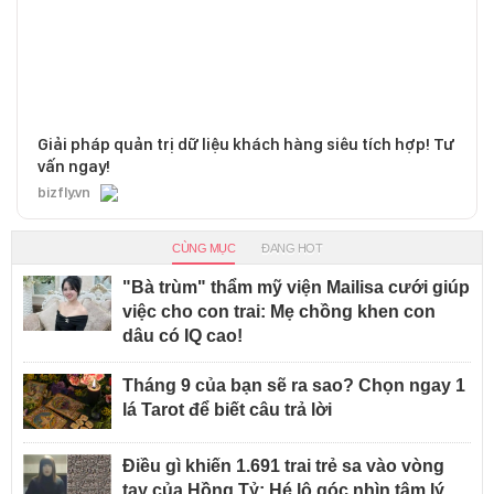
Giải pháp quản trị dữ liệu khách hàng siêu tích hợp! Tư
vấn ngay!
bizfly.vn
CÙNG MỤC
ĐANG HOT
"Bà trùm" thẩm mỹ viện Mailisa cưới giúp
việc cho con trai: Mẹ chồng khen con
dâu có IQ cao!
Tháng 9 của bạn sẽ ra sao? Chọn ngay 1
lá Tarot để biết câu trả lời
Điều gì khiến 1.691 trai trẻ sa vào vòng
tay của Hồng Tỷ: Hé lộ góc nhìn tâm lý