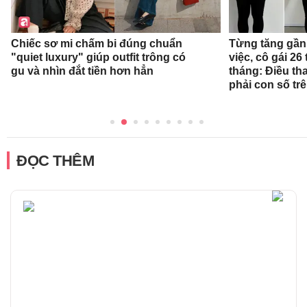
Chiếc sơ mi chấm bi đúng chuẩn
Từng tăng gần 
"quiet luxury" giúp outfit trông có
việc, cô gái 26 
gu và nhìn đắt tiền hơn hẳn
tháng: Điều th
phải con số tr
ĐỌC THÊM