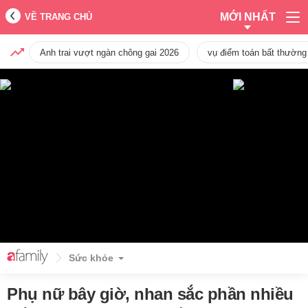
MỚI NHẤT
VỀ TRANG CHỦ
Anh trai vượt ngàn chông gai 2026
vụ điểm toán bất thường
Sức khỏe
Phụ nữ bây giờ, nhan sắc phần nhiều