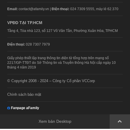
Email:
contact@afamily.vn |
Điện thoại:
024 7309 5555, máy lẻ 62.370
VPĐD TẠI TP.HCM
Tầng 4, Tòa nhà 123, số 127 Võ Văn Tần, Phường Xuân Hòa, TPHCM
Điện thoại:
028 7307 7979
Giấy phép thiết lập trang thông tin điện tử tổng hợp trên mạng số
2217/GP-TTĐT do Sở Thông tin và Truyền thông Hà Nội cấp ngày 10
tháng 4 năm 2019
© Copyright 2008 - 2024 – Công ty Cổ phần VCCorp
Chính sách bảo mật
Fanpage aFamily
Xem bản Desktop