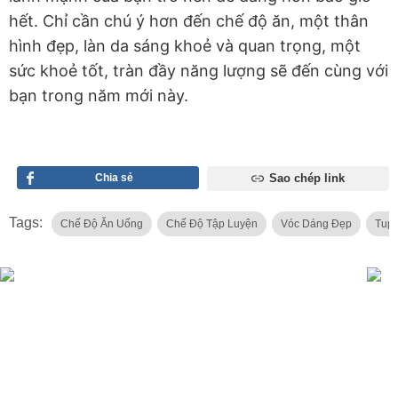
hết. Chỉ cần chú ý hơn đến chế độ ăn, một thân
hình đẹp, làn da sáng khoẻ và quan trọng, một
sức khoẻ tốt, tràn đầy năng lượng sẽ đến cùng với
bạn trong năm mới này.
Chia sẻ
Sao chép link
Tags:
Chế Độ Ăn Uống
Chế Độ Tập Luyện
Vóc Dáng Đẹp
Tup