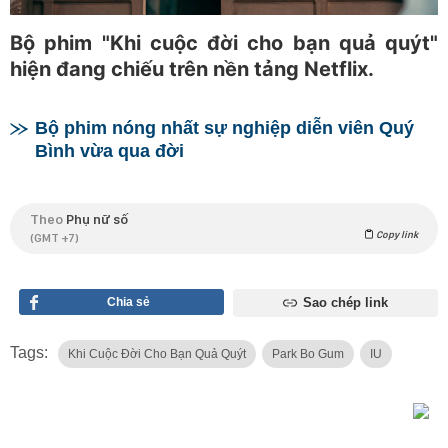
Bộ phim "Khi cuộc đời cho bạn quả quýt"
hiện đang chiếu trên nền tảng Netflix.
Bộ phim nóng nhất sự nghiệp diễn viên Quý
Bình vừa qua đời
Theo
Phụ nữ số
Copy link
(GMT +7)
Chia sẻ
Sao chép link
Tags:
Khi Cuộc Đời Cho Bạn Quả Quýt
Park Bo Gum
IU