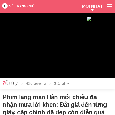
MỚI NHẤT
VỀ TRANG CHỦ
Hậu trường
Giải trí
Phim lãng mạn Hàn mới chiếu đã
nhận mưa lời khen: Đắt giá đến từng
giây, cặp chính đã đẹp còn diễn quá