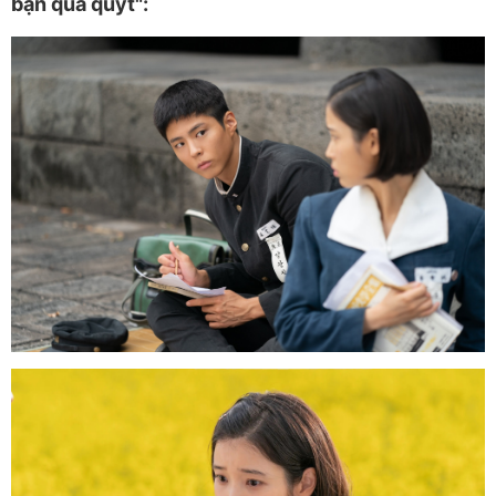
bạn quả quýt":