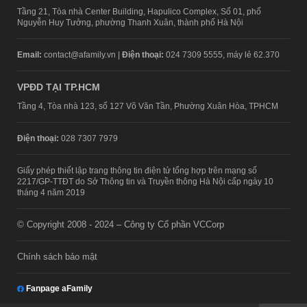
Tầng 21, Tòa nhà Center Building, Hapulico Complex, Số 01, phố
Nguyễn Huy Tưởng, phường Thanh Xuân, thành phố Hà Nội
Email:
contact@afamily.vn |
Điện thoại:
024 7309 5555, máy lẻ 62.370
VPĐD TẠI TP.HCM
Tầng 4, Tòa nhà 123, số 127 Võ Văn Tần, Phường Xuân Hòa, TPHCM
Điện thoại:
028 7307 7979
Giấy phép thiết lập trang thông tin điện tử tổng hợp trên mạng số
2217/GP-TTĐT do Sở Thông tin và Truyền thông Hà Nội cấp ngày 10
tháng 4 năm 2019
© Copyright 2008 - 2024 – Công ty Cổ phần VCCorp
Chính sách bảo mật
Fanpage aFamily