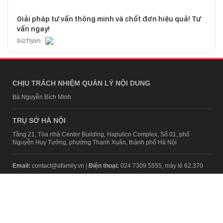
Giải pháp tư vấn thông minh và chốt đơn hiệu quả! Tư
vấn ngay!
bizfly.vn
CHỊU TRÁCH NHIỆM QUẢN LÝ NỘI DUNG
Bà Nguyễn Bích Minh
TRỤ SỞ HÀ NỘI
Tầng 21, Tòa nhà Center Building, Hapulico Complex, Số 01, phố
Nguyễn Huy Tưởng, phường Thanh Xuân, thành phố Hà Nội
Email:
contact@afamily.vn |
Điện thoại:
024 7309 5555, máy lẻ 62.370
VPĐD TẠI TP.HCM
Tầng 4, Tòa nhà 123, số 127 Võ Văn Tần, Phường Xuân Hòa, TPHCM