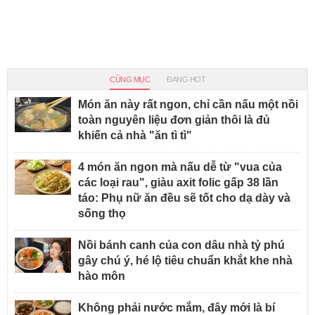
CÙNG MỤC
ĐANG HOT
Món ăn này rất ngon, chỉ cần nấu một nồi
toàn nguyên liệu đơn giản thôi là đủ
khiến cả nhà "ăn tì tì"
4 món ăn ngon mà nấu dễ từ "vua của
các loại rau", giàu axit folic gấp 38 lần
táo: Phụ nữ ăn đều sẽ tốt cho dạ dày và
sống thọ
Nồi bánh canh của con dâu nhà tỷ phú
gây chú ý, hé lộ tiêu chuẩn khắt khe nhà
hào môn
Không phải nước mắm, đây mới là bí