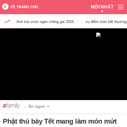
MỚI NHẤT
VỀ TRANG CHỦ
Anh trai vượt ngàn chông gai 2026
vụ điểm toán bất thường
Ăn ngon
Phật thủ bày Tết mang làm món mứt