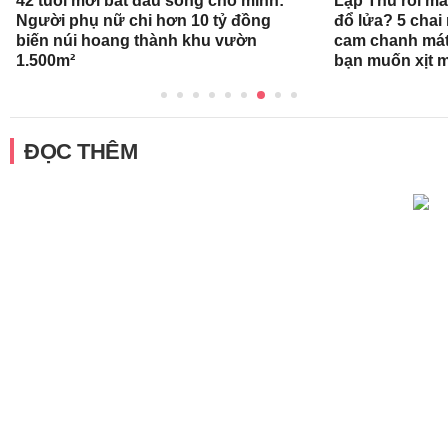
42 tuổi mới bắt đầu sống cho mình:
Lập Thu rồi mà
Người phụ nữ chi hơn 10 tỷ đồng
đổ lửa? 5 cha
biến núi hoang thành khu vườn
cam chanh mát
1.500m²
bạn muốn xịt 
ĐỌC THÊM