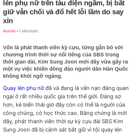
lén phụ nữ trên tàu điện ngầm, bị bắt
giữ vẫn chối và đổ hết lỗi lầm do say
xỉn
Imacho
7 năm trước
Vốn là phát thanh viên kỳ cựu, từng gắn bó với
chương trình thời sự nổi tiếng của SBS trong
thời gian dài, Kim Sung Joon mới đây vừa gây ra
một vụ việc khiến đông đảo người dân Hàn Quốc
không khỏi ngỡ ngàng.
Quay lén phụ nữ
đã và đang là vấn nạn đáng quan
ngại ở rất nhiều quốc gia trên thế giới. Đáng sợ
hơn, kẻ biến thái giờ đây còn có thể là người của
công chúng, có học thức cao. Bằng chứng là mới
đây, phát thanh viên thời sự kỳ cựu đài SBS Kim
Sung Joon đã bị cảnh sát bắt giữ vì tội quay lén