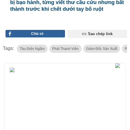
bị bạo hành, từng viết thư cầu cứu nhưng bất
thành trước khi chết dưới tay bố ruột
Chia sẻ
Sao chép link
Tags:
Tàu Điện Ngầm
Phát Thanh Viên
Giám Đốc Sản Xuất
Ph