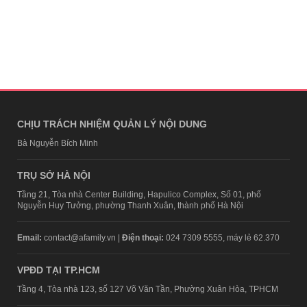
CHỊU TRÁCH NHIỆM QUẢN LÝ NỘI DUNG
Bà Nguyễn Bích Minh
TRỤ SỞ HÀ NỘI
Tầng 21, Tòa nhà Center Building, Hapulico Complex, Số 01, phố
Nguyễn Huy Tưởng, phường Thanh Xuân, thành phố Hà Nội
Email:
contact@afamily.vn |
Điện thoại:
024 7309 5555, máy lẻ 62.370
VPĐD TẠI TP.HCM
Tầng 4, Tòa nhà 123, số 127 Võ Văn Tần, Phường Xuân Hòa, TPHCM