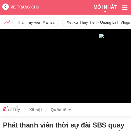
MỚI NHẤT
VỀ TRANG CHỦ
Thẩm mỹ viện Mailisa
Xét xử Thùy Tiên - Quang Linh Vlogs
Xã hội
Quốc tế
Phát thanh viên thời sự đài SBS quay