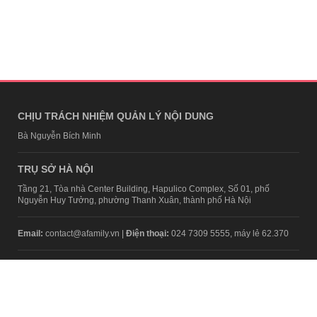
CHỊU TRÁCH NHIỆM QUẢN LÝ NỘI DUNG
Bà Nguyễn Bích Minh
TRỤ SỞ HÀ NỘI
Tầng 21, Tòa nhà Center Building, Hapulico Complex, Số 01, phố
Nguyễn Huy Tưởng, phường Thanh Xuân, thành phố Hà Nội
Email:
contact@afamily.vn |
Điện thoại:
024 7309 5555, máy lẻ 62.370
VPĐD TẠI TP.HCM
Tầng 4, Tòa nhà 123, số 127 Võ Văn Tần, Phường Xuân Hòa, TPHCM