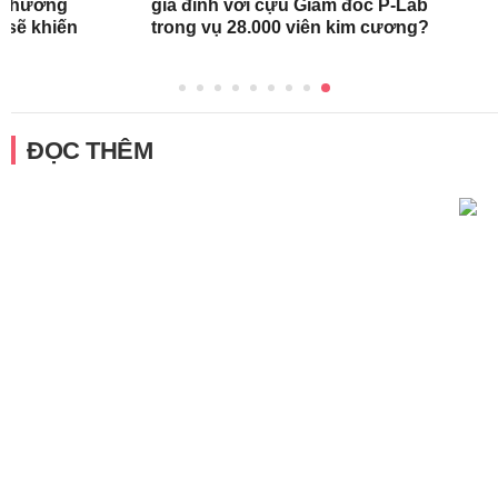
oa hương
gia đình với cựu Giám đốc P-Lab
 sẽ khiến
trong vụ 28.000 viên kim cương?
ĐỌC THÊM