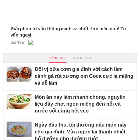
Giải pháp tư vấn thông minh và chốt đơn hiệu quả! Tư
vấn ngay!
bizfly.vn
CÙNG MỤC
ĐANG HOT
Đổi vị bữa cơm gia đình với cách làm
cánh gà rút xương om Coca cực lạ miệng
và dễ làm
Món ăn này làm nhanh chóng, nguyên
liệu đầy chợ, ngon miệng đến nỗi cả
nước sốt cũng hết veo
Ngày đầu thu, tôi thường nấu món này
cho gia đình: Vừa ngon lại thanh nhiệt,
bổ dưỡng cho đường ruột