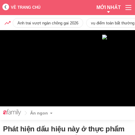
MỚI NHẤT
VỀ TRANG CHỦ
Anh trai vượt ngàn chông gai 2026
vụ điểm toán bất thường
Ăn ngon
Phát hiện dấu hiệu này ở thực phẩm