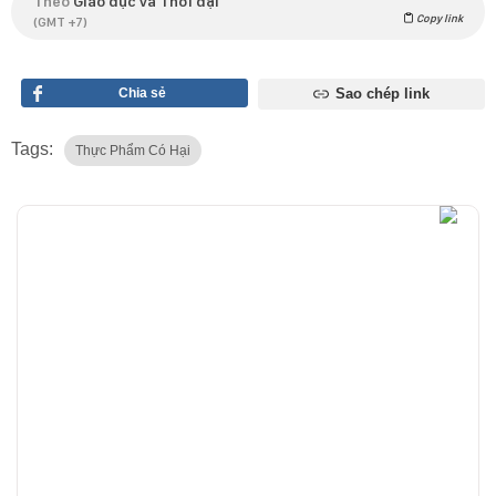
Theo
Giáo dục và Thời đại
Copy link
(GMT +7)
Chia sẻ
Sao chép link
Tags:
Thực Phẩm Có Hại