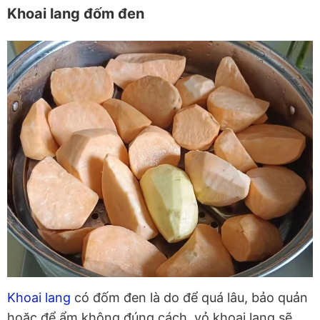
Khoai lang đốm đen
Khoai lang
có đốm đen là do để quá lâu, bảo quản
hoặc để ẩm không đúng cách, vỏ khoai lang sẽ