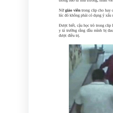
thông báo từ nhà trường, nhân viê
Nữ
giáo viên
trong clip cho hay 
lúc đó không phải có dụng ý xấu m
Được biết, cậu học trò trong clip
y tá trường rằng đầu mình bị đa
được điều trị.