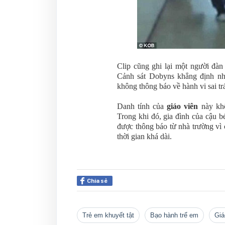
Clip cũng ghi lại một người đàn
Cảnh sát Dobyns khẳng định nhữ
không thông báo về hành vi sai trá
Danh tính của
giáo viên
này khô
Trong khi đó, gia đình của cậu b
được thông báo từ nhà trường vì 
thời gian khá dài.
Chia sẻ
trẻ em khuyết tật
bạo hành trể em
gi