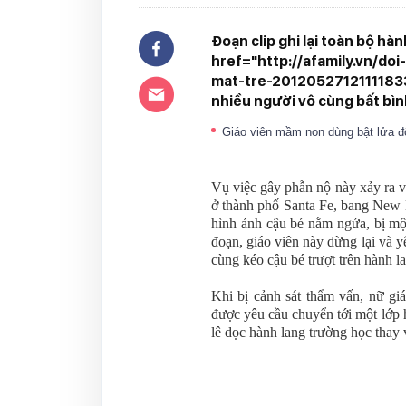
Đoạn clip ghi lại toàn bộ h
href="http://afamily.vn/d
mat-tre-20120527121111833
nhiều người vô cùng bất bìn
Giáo viên mầm non dùng bật lửa đ
Vụ việc gây phẫn nộ này xảy ra v
ở thành phố Santa Fe, bang New M
hình ảnh cậu bé nằm ngửa, bị m
đoạn,
giáo viên
này dừng lại và y
cùng kéo cậu bé trượt trên hành l
Khi bị cảnh sát thẩm vấn, nữ
gi
được yêu cầu chuyển tới một lớp 
lê dọc hành lang trường học thay v