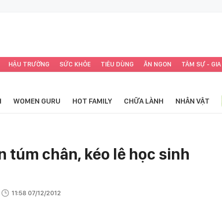
HẬU TRƯỜNG
SỨC KHỎE
TIÊU DÙNG
ĂN NGON
TÂM SỰ - GIA
H
WOMEN GURU
HOT FAMILY
CHỮA LÀNH
NHÂN VẬT
ên túm chân, kéo lê học sinh
11:58 07/12/2012