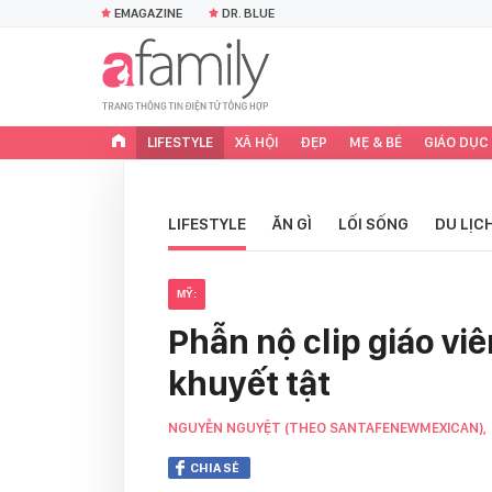
EMAGAZINE
DR. BLUE
LIFESTYLE
XÃ HỘI
ĐẸP
MẸ & BÉ
GIÁO DỤC
LIFESTYLE
ĂN GÌ
LỐI SỐNG
DU LỊC
MỸ:
Phẫn nộ clip giáo vi
khuyết tật
NGUYỄN NGUYỆT (THEO SANTAFENEWMEXICAN),
CHIA SẺ