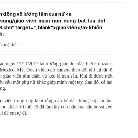
ành động vô lương tâm của nữ <a
oi-song/giao-vien-mam-non-dung-bat-lua-dot-
.chn" target="_blank">giáo viên</a> khiến
h.
ốt mặt trẻ
ào ngày 15/11/2012 tại trường giáo dục đặc biệt Gonzales
exico, Mỹ. Đoạn video do camera theo dõi ghi lại rất rõ
ột
giáo viên
túm chân và kéo lê trên sàn. Khi đi được một
êu cầu một phụ nữ khác giúp mình một tay. Sau đó, cả hai
ang.
áo viên
trong clip khai rằng cậu bé đã không hợp tác lúc
học khác. Vì thế, cô đã túm lấy cổ chân của cậu bé và kéo
ì để em tự đi.