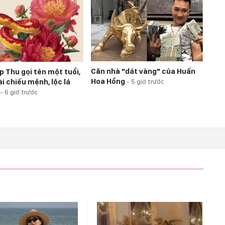
Căn nhà "dát vàng" của Huấn
p Thu gọi tên một tuổi,
Hoa Hồng
i chiếu mệnh, lộc lá
-
5 giờ trước
-
6 giờ trước