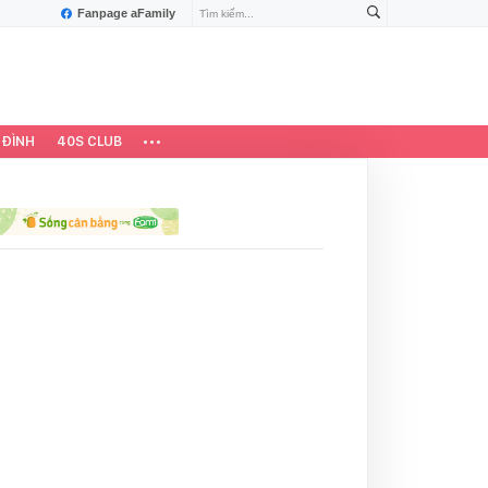
Fanpage aFamily
 ĐÌNH
40S CLUB