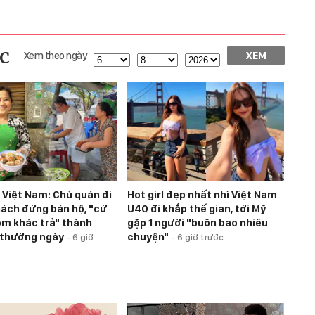
c
Xem theo ngày
XEM
ở Việt Nam: Chủ quán đi
Hot girl đẹp nhất nhì Việt Nam
hách đứng bán hộ, "cứ
U40 đi khắp thế gian, tới Mỹ
hôm khác trả" thành
gặp 1 người "buôn bao nhiêu
 thường ngày
chuyện"
-
6 giờ
-
6 giờ trước