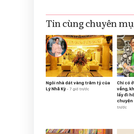
Tin cùng chuyên mụ
Ngôi nhà dát vàng trăm tỷ của
Chỉ có 
Lý Nhã Kỳ
vắng, k
-
7 giờ trước
lấy đi 
chuyện
trước