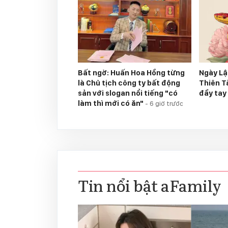
Bất ngờ: Huấn Hoa Hồng từng
Ngày Lậ
là Chủ tịch công ty bất động
Thiên Tà
sản với slogan nổi tiếng "có
đầy tay
làm thì mới có ăn"
-
6 giờ trước
Tin nổi bật aFamily