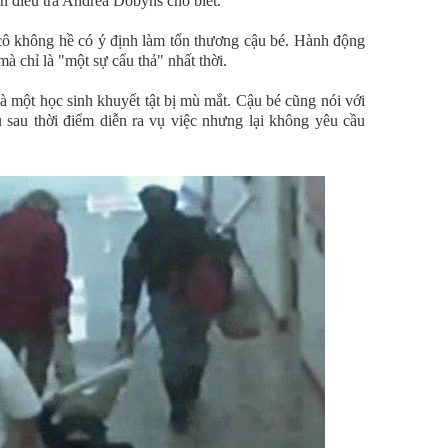
n điều tra Andrea Dobyns cho biết.
cô không hề có ý định làm tổn thương cậu bé. Hành động
à chỉ là "một sự cẩu thả" nhất thời.
 là một học sinh khuyết tật bị mù mắt. Cậu bé cũng nói với
u sau thời điểm diễn ra vụ việc nhưng lại không yêu cầu