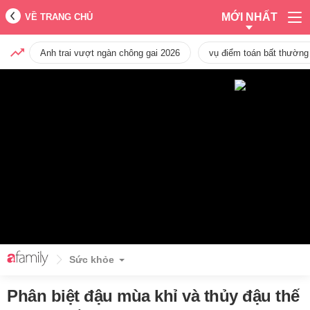
MỚI NHẤT
VỀ TRANG CHỦ
Anh trai vượt ngàn chông gai 2026
vụ điểm toán bất thường
Sức khỏe
Phân biệt đậu mùa khỉ và thủy đậu thế