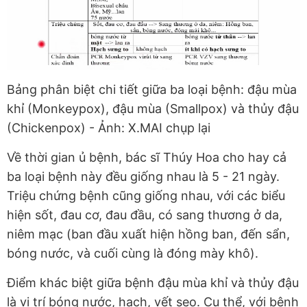
Bảng phân biệt chi tiết giữa ba loại bệnh: đậu mùa
khỉ (Monkeypox), đậu mùa (Smallpox) và thủy đậu
(Chickenpox) - Ảnh: X.MAI chụp lại
Về thời gian ủ bệnh, bác sĩ Thúy Hoa cho hay cả
ba loại bệnh này đều giống nhau là 5 - 21 ngày.
Triệu chứng bệnh cũng giống nhau, với các biểu
hiện sốt, đau cơ, đau đầu, có sang thương ở da,
niêm mạc (ban đầu xuất hiện hồng ban, đến sẩn,
bóng nước, và cuối cùng là đóng mày khô).
Điểm khác biệt giữa bệnh đậu mùa khỉ và thủy đậu
là vị trí bóng nước, hạch, vết sẹo. Cụ thể, với bệnh