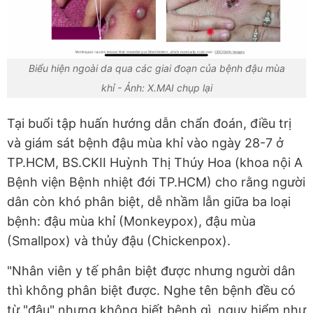
Biểu hiện ngoài da qua các giai đoạn của bệnh đậu mùa
khỉ - Ảnh: X.MAI chụp lại
Tại buổi tập huấn hướng dẫn chẩn đoán, điều trị
và giám sát bệnh đậu mùa khỉ vào ngày 28-7 ở
TP.HCM, BS.CKII Huỳnh Thị Thúy Hoa (khoa nội A
Bệnh viện Bệnh nhiệt đới TP.HCM) cho rằng người
dân còn khó phân biệt, dễ nhầm lẫn giữa ba loại
bệnh: đậu mùa khỉ (Monkeypox), đậu mùa
(Smallpox) và thủy đậu (Chickenpox).
"Nhân viên y tế phân biệt được nhưng người dân
thì không phân biệt được. Nghe tên bệnh đều có
từ "đậu" nhưng không biết bệnh gì, nguy hiểm như