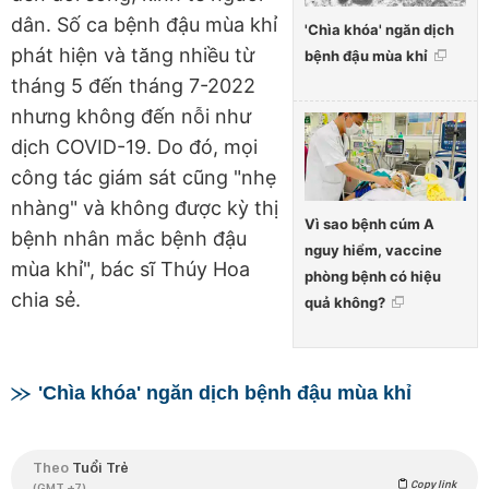
dân. Số ca bệnh đậu mùa khỉ
'Chìa khóa' ngăn dịch
phát hiện và tăng nhiều từ
bệnh đậu mùa khỉ
tháng 5 đến tháng 7-2022
nhưng không đến nỗi như
dịch COVID-19. Do đó, mọi
công tác giám sát cũng "nhẹ
nhàng" và không được kỳ thị
Vì sao bệnh cúm A
bệnh nhân mắc bệnh đậu
nguy hiểm, vaccine
mùa khỉ", bác sĩ Thúy Hoa
phòng bệnh có hiệu
chia sẻ.
quả không?
'Chìa khóa' ngăn dịch bệnh đậu mùa khỉ
Theo
Tuổi Trẻ
Copy link
(GMT +7)