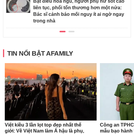
Bật điều hòa ngủ, người phụ nữ sốt cao
liên tục, phổi tổn thương hơn một nửa:
Bác sĩ cảnh báo mối nguy ít ai ngờ ngay
trong nhà
TIN NỔI BẬT AFAMILY
Việt kiều 3 lần lọt top đẹp nhất thế
Công an TPHCM
giới: Về Việt Nam làm Á hậu là phụ,
mẫu bạo hành 