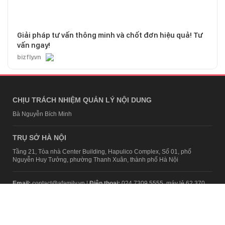
Giải pháp tư vấn thông minh và chốt đơn hiệu quả! Tư
vấn ngay!
bizfly.vn
CHỊU TRÁCH NHIỆM QUẢN LÝ NỘI DUNG
Bà Nguyễn Bích Minh
TRỤ SỞ HÀ NỘI
Tầng 21, Tòa nhà Center Building, Hapulico Complex, Số 01, phố
Nguyễn Huy Tưởng, phường Thanh Xuân, thành phố Hà Nội
Email:
contact@afamily.vn |
Điện thoại:
024 7309 5555, máy lẻ 62.370
VPĐD TẠI TP.HCM
Tầng 4, Tòa nhà 123, số 127 Võ Văn Tần, Phường Xuân Hòa, TPHCM