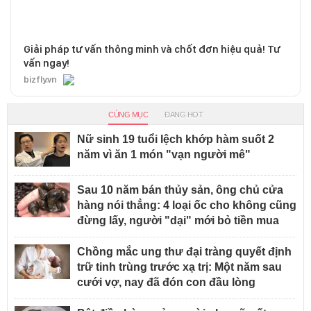
Giải pháp tư vấn thông minh và chốt đơn hiệu quả! Tư
vấn ngay!
bizfly.vn
CÙNG MỤC
ĐANG HOT
Nữ sinh 19 tuổi lệch khớp hàm suốt 2
năm vì ăn 1 món "vạn người mê"
Sau 10 năm bán thủy sản, ông chủ cửa
hàng nói thẳng: 4 loại ốc cho không cũng
đừng lấy, người "dại" mới bỏ tiền mua
Chồng mắc ung thư đại tràng quyết định
trữ tinh trùng trước xạ trị: Một năm sau
cưới vợ, nay đã đón con đầu lòng