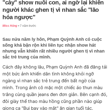
"cày" show nuôi con, ai ngờ lại khiến
người khác ghen tị vì nhan sắc "lão
hóa ngược"
Miss Hóng
7 năm trước
Sau nửa năm ly hôn, Phạm Quỳnh Anh có cuộc
sống khá bận rộn khi liên tục nhận show hát
nhưng vẫn khiến rất nhiều người ghen tị vì nhan
sắc trẻ trung của mình.
Cách đây không lâu, Phạm Quỳnh Anh đã đăng tải
một bức ảnh khiến dân tình không khỏi ngỡ
ngàng vì nhan sắc trẻ trung đến bất ngờ của
mình. Trong ảnh cô mặc một chiếc áo thun màu
trắng cùng quần jeans đen đơn giản. Bên cạnh đó,
đôi giày thể thao màu hồng cũng phần nào giúp
giọng ca "Bụi bay vào mắt" ăn gian tuổi tác.