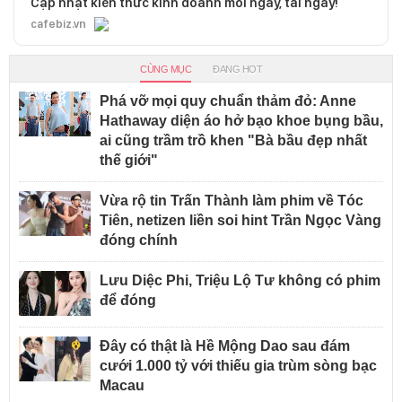
Cập nhật kiến thức kinh doanh mỗi ngày, tải ngay!
cafebiz.vn
CÙNG MỤC
ĐANG HOT
Phá vỡ mọi quy chuẩn thảm đỏ: Anne
Hathaway diện áo hở bạo khoe bụng bầu,
ai cũng trầm trồ khen "Bà bầu đẹp nhất
thế giới"
Vừa rộ tin Trấn Thành làm phim về Tóc
Tiên, netizen liền soi hint Trần Ngọc Vàng
đóng chính
Lưu Diệc Phi, Triệu Lộ Tư không có phim
để đóng
Đây có thật là Hề Mộng Dao sau đám
cưới 1.000 tỷ với thiếu gia trùm sòng bạc
Macau