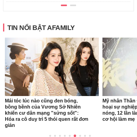
TIN NỔI BẬT AFAMILY
Mái tóc lúc nào cũng đen bóng,
Mỹ nhân Thần Đ
bồng bềnh của Vương Sở Nhiên
hoại sự nghiệp
khiến cư dân mạng "sửng sốt":
nóng, 12 lần l
Hóa ra cô duy trì 5 thói quen rất đơn
cơ hội làm mẹ
giản