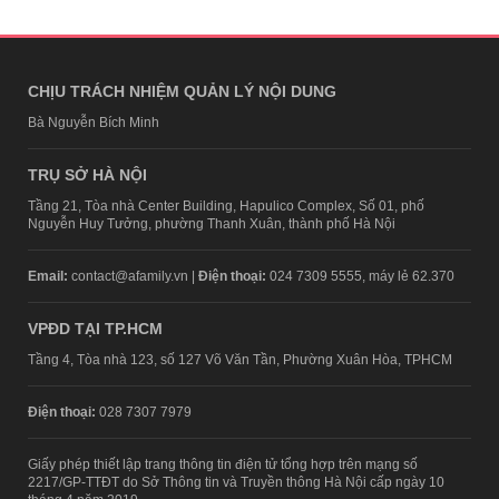
CHỊU TRÁCH NHIỆM QUẢN LÝ NỘI DUNG
Bà Nguyễn Bích Minh
TRỤ SỞ HÀ NỘI
Tầng 21, Tòa nhà Center Building, Hapulico Complex, Số 01, phố
Nguyễn Huy Tưởng, phường Thanh Xuân, thành phố Hà Nội
Email:
contact@afamily.vn |
Điện thoại:
024 7309 5555, máy lẻ 62.370
VPĐD TẠI TP.HCM
Tầng 4, Tòa nhà 123, số 127 Võ Văn Tần, Phường Xuân Hòa, TPHCM
Điện thoại:
028 7307 7979
Giấy phép thiết lập trang thông tin điện tử tổng hợp trên mạng số
2217/GP-TTĐT do Sở Thông tin và Truyền thông Hà Nội cấp ngày 10