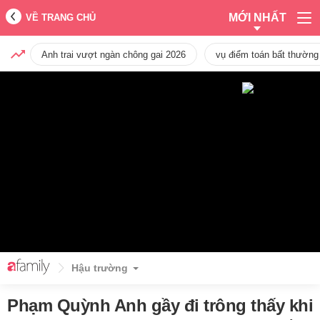
MỚI NHẤT
VỀ TRANG CHỦ
Anh trai vượt ngàn chông gai 2026
vụ điểm toán bất thường
Hậu trường
Phạm Quỳnh Anh gầy đi trông thấy khi