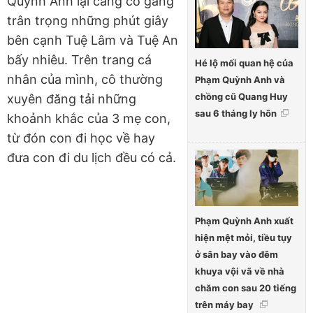
Quỳnh Anh lại càng cố gắng
trân trọng những phút giây
bên cạnh Tuệ Lâm và Tuệ An
bấy nhiêu. Trên trang cá
Hé lộ mối quan hệ của
nhân của mình, cô thường
Phạm Quỳnh Anh và
chồng cũ Quang Huy
xuyên đăng tải những
sau 6 tháng ly hôn
khoảnh khắc của 3 mẹ con,
từ đón con đi học về hay
đưa con đi du lịch đều có cả.
Phạm Quỳnh Anh xuất
hiện mệt mỏi, tiều tụy
ở sân bay vào đêm
khuya vội vã về nhà
chăm con sau 20 tiếng
trên máy bay