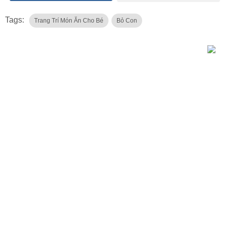
Tags:
Trang Trí Món Ăn Cho Bé
Bỏ Con