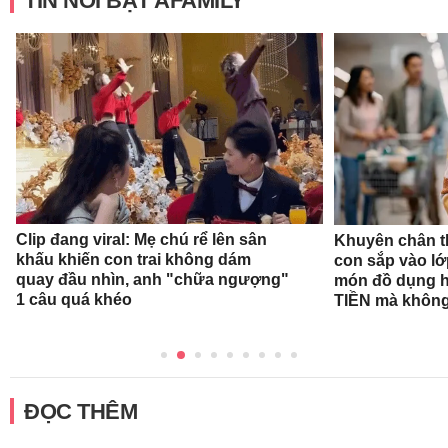
TIN NỔI BẬT AFAMILY
Clip đang viral: Mẹ chú rể lên sân
Khuyên chân t
khấu khiến con trai không dám
con sắp vào l
quay đầu nhìn, anh "chữa ngượng"
món đồ dụng họ
1 câu quá khéo
TIỀN mà không
ĐỌC THÊM