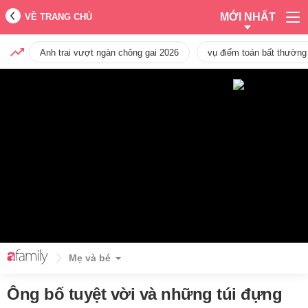
MỚI NHẤT
VỀ TRANG CHỦ
Anh trai vượt ngàn chông gai 2026
vụ điểm toán bất thường
Mẹ và bé
Ông bố tuyệt vời và những túi đựng