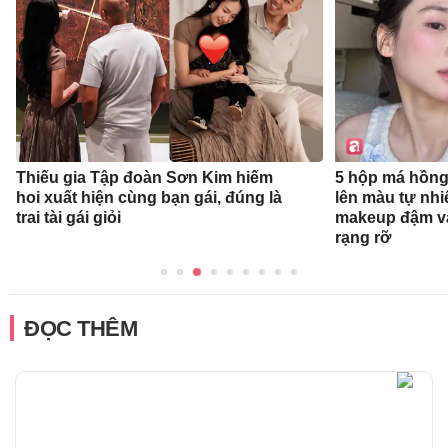
Thiếu gia Tập đoàn Sơn Kim hiếm
5 hộp má hồng
hoi xuất hiện cùng bạn gái, đúng là
lên màu tự nhi
trai tài gái giỏi
makeup đậm v
rạng rỡ
ĐỌC THÊM