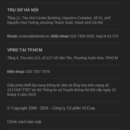
TRỤ SỞ HÀ NỘI
Tầng 21, Tòa nhà Center Building, Hapulico Complex, Số 01, phố
Nguyễn Huy Tưởng, phường Thanh Xuân, thành phố Hà Nội
Email:
contact@afamily.vn |
Điện thoại:
024 7309 5555, máy lẻ 62.370
VPĐD TẠI TP.HCM
Tầng 4, Tòa nhà 123, số 127 Võ Văn Tần, Phường Xuân Hòa, TPHCM
Điện thoại:
028 7307 7979
Giấy phép thiết lập trang thông tin điện tử tổng hợp trên mạng số
2217/GP-TTĐT do Sở Thông tin và Truyền thông Hà Nội cấp ngày 10
tháng 4 năm 2019
© Copyright 2008 - 2024 – Công ty Cổ phần VCCorp
Chính sách bảo mật