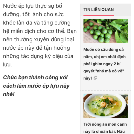
Nước ép lựu thực sự bổ
TIN LIÊN QUAN
dưỡng, tốt lành cho sức
khỏe làn da và tăng cường
hệ miễn dịch cho cơ thể. Bạn
nên thường xuyên dùng loại
nước ép này để tận hưởng
Muốn có sấu dùng cả
những tác dụng kỳ diệu của
năm, chị em nhất định
phải ghim ngay 2 bí
lựu.
quyết "nhỏ mà có võ"
Chúc bạn thành công với
này!
cách làm nước ép lựu này
nhé!
Trời nóng ăn món canh
này là chuẩn bài: Nấu