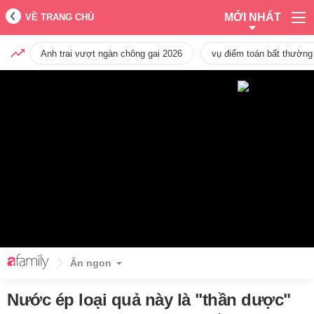
MỚI NHẤT
VỀ TRANG CHỦ
Anh trai vượt ngàn chông gai 2026
vụ điểm toán bất thường
Ăn ngon
Nước ép loại quả này là "thần dược"