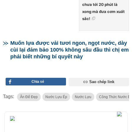
chưa tới 20 phút là
xong mà đưa cơm xuất
sắc!
Muốn lựa được vải tươi ngon, ngọt nước, dày
cùi lại đảm bảo 100% không sâu đầu thì chị em
phải biết những bí quyết này
Chia sẻ
Sao chép link
Tags:
Ăn Để Đẹp
Nước Lựu Ép
Nước Lựu
Công Thức Nước Ép