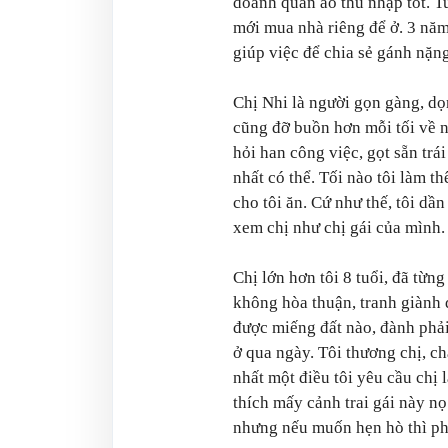
doanh quần áo thu nhập tốt. T
mới mua nhà riêng để ở. 3 năm 
giúp việc để chia sẻ gánh nặn
Chị Nhi là người gọn gàng, dọn
cũng đỡ buồn hơn mỗi tối về n
hỏi han công việc, gọt sẵn trá
nhất có thể. Tối nào tôi làm 
cho tôi ăn. Cứ như thế, tôi dầ
xem chị như chị gái của mình.
Chị lớn hơn tôi 8 tuổi, đã từn
không hòa thuận, tranh giành đ
được miếng đất nào, đành phải
ở qua ngày. Tôi thương chị, ch
nhất một điều tôi yêu cầu chị
thích mấy cảnh trai gái này n
nhưng nếu muốn hẹn hò thì phả