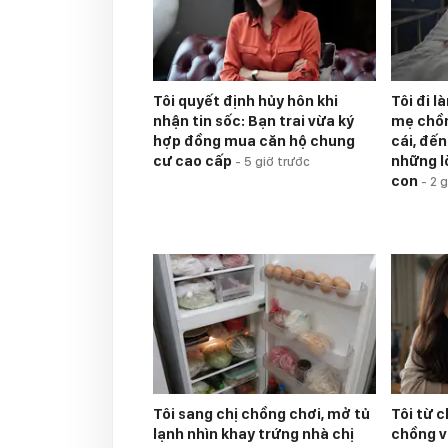
Tôi quyết định hủy hôn khi
Tôi đi l
nhận tin sốc: Bạn trai vừa ký
mẹ chồn
hợp đồng mua căn hộ chung
cái, đến
cư cao cấp
những l
-
5 giờ trước
con
-
2 g
Tôi sang chị chồng chơi, mở tủ
Tôi từ 
lạnh nhìn khay trứng nhà chị
chồng v