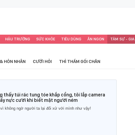
HẬU TRƯỜNG
SỨC KHỎE
TIÊU DÙNG
ĂN NGON
TÂM SỰ - GIA
 & HÔN NHÂN
CƯỚI HỎI
THÌ THẦM GỐI CHĂN
 thấy túi rác tung tóe khắp cổng, tôi lắp camera
hấy nực cười khi biết mặt người ném
 vì không ngờ người ta lại đối xử với mình như vậy!