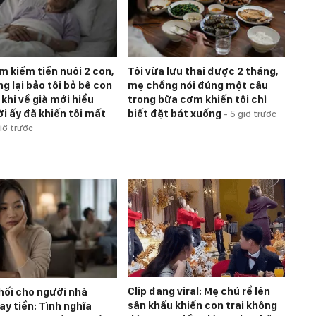
àm kiếm tiền nuôi 2 con,
Tôi vừa lưu thai được 2 tháng,
g lại bảo tôi bỏ bê con
mẹ chồng nói đúng một câu
 khi về già mới hiểu
trong bữa cơm khiến tôi chỉ
ời ấy đã khiến tôi mất
biết đặt bát xuống
-
5 giờ trước
iờ trước
Clip đang viral: Mẹ chú rể lên
chối cho người nhà
sân khấu khiến con trai không
ay tiền: Tình nghĩa