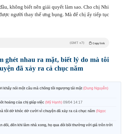
đầu, không biết nên giải quyết làm sao. Cho chị Nhi
 được người thay thế ưng bụng. Mà để chị ấy tiếp tục
(GMT +7)
Copy link
ghét nhau ra mặt, biết lý do mà tôi
huyện đã xảy ra cả chục năm
i khẩy nói một câu mà chồng tôi ngượng tái mặt
(Dung Nguyễn)
ốt hoảng của chị giúp việc
(Mỹ Hạnh)
09/04 14:17
 mà tôi dở khóc dở cười vì chuyện đã xảy ra cả chục năm
(Ngọc
đối, đến khi làm nhà xong, họ qua đòi bồi thường với giá trên trời