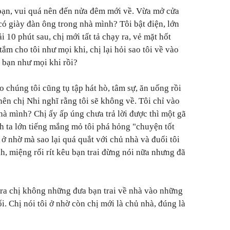
 bạn, vui quá nên đến nửa đêm mới về. Vừa mở cửa
i có giày đàn ông trong nhà mình? Tôi bật điện, lớn
ải 10 phút sau, chị mới tất tả chạy ra, vẻ mặt hốt
ắm cho tôi như mọi khi, chị lại hỏi sao tôi về vào
à bạn như mọi khi rồi?
 chúng tôi cũng tụ tập hát hò, tâm sự, ăn uống rồi
 nên chị Nhi nghĩ rằng tôi sẽ không về. Tôi chỉ vào
nhà mình? Chị ấy ấp úng chưa trả lời được thì một gã
nh ta lớn tiếng mắng mỏ tôi phá hỏng "chuyện tốt
 ở nhờ mà sao lại quá quắt với chủ nhà và đuổi tôi
h, miệng rối rít kêu bạn trai đừng nói nữa nhưng đã
a ra chị không những đưa bạn trai về nhà vào những
i. Chị nói tôi ở nhờ còn chị mới là chủ nhà, đúng là