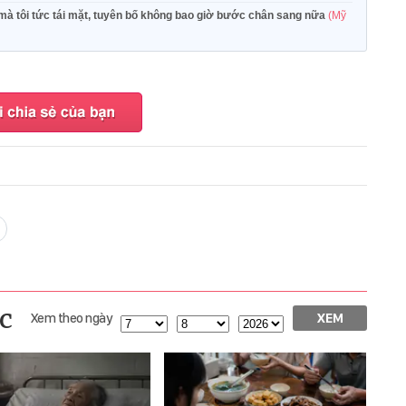
mà tôi tức tái mặt, tuyên bố không bao giờ bước chân sang nữa
(Mỹ
c
Xem theo ngày
XEM