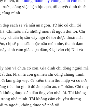
uy nhiên, tôi
không muốn lấy chồng sinh con
nên
trước, công việc bận bịu quá, tôi quyết định thuê
g cùng mình.
 dẹp sạch sẽ và nấu ăn ngon. Từ lúc có chị, tôi
hà. Chị luôn nấu những món rất ngon đợi tôi. Chị
i cây, chuẩn bị sẵn váy ngủ để tôi được thoải mái
thêm, chị sẽ pha sữa hoặc nấu món nhẹ, thanh đạm
n nảy sinh cảm giác dựa dẫm, ỷ lại vào chị Nhi và
g ly hôn và chưa có con. Gia đình chị đông người mà
ất đai. Phận là con gái nên chị cũng chẳng tranh
 đi làm giúp việc để kiếm thêm thu nhập và có nơi
ẳng tiếc thứ gì, từ đồ ăn, quần áo, mĩ phẩm. Chỉ duy
 là không được dẫn đàn ông vào nhà tôi. Tôi không
ọ trong nhà mình. Tôi không cấm chị yêu đương
i ra ngoài, không được về nhà tôi.