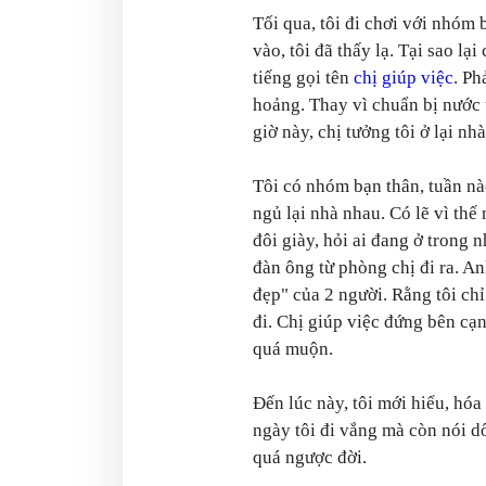
Tối qua, tôi đi chơi với nhóm
vào, tôi đã thấy lạ. Tại sao lạ
tiếng gọi tên
chị giúp việc
. Ph
hoảng. Thay vì chuẩn bị nước t
giờ này, chị tưởng tôi ở lại nh
Tôi có nhóm bạn thân, tuần nào
ngủ lại nhà nhau. Có lẽ vì thế
đôi giày, hỏi ai đang ở trong 
đàn ông từ phòng chị đi ra. A
đẹp" của 2 người. Rằng tôi chỉ
đi. Chị giúp việc đứng bên cạn
quá muộn.
Đến lúc này, tôi mới hiểu, hó
ngày tôi đi vắng mà còn nói dố
quá ngược đời.