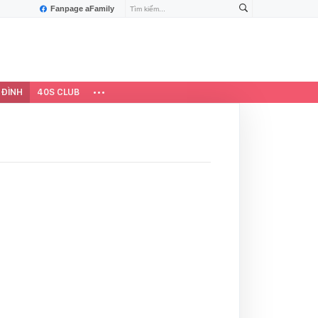
Fanpage aFamily
 ĐÌNH
40S CLUB