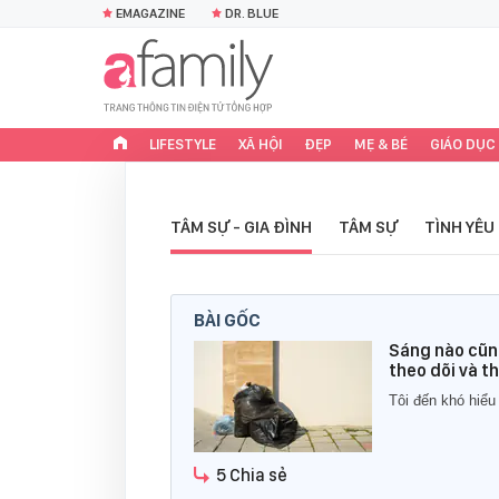
EMAGAZINE
DR. BLUE
LIFESTYLE
XÃ HỘI
ĐẸP
MẸ & BÉ
GIÁO DỤC
TÂM SỰ - GIA ĐÌNH
TÂM SỰ
TÌNH YÊU
BÀI GỐC
Sáng nào cũng
theo dõi và t
Tôi đến khó hiểu
5 Chia sẻ