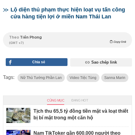
Lộ diện thủ phạm thực hiện loạt vụ tấn công
cửa hàng tiện lợi ở miền Nam Thái Lan
Theo
Tiền Phong
Copy link
(GMT +7)
Chia sẻ
Sao chép link
Tags:
Nữ Thủ Tướng Phần Lan
Video Tiệc Tùng
Sanna Marin
CÙNG MỤC
ĐANG HOT
Tịch thu 65,5 tỷ đồng tiền mặt và loạt thiết
bị bí mật trong một căn hộ
Nam TikToker gần 600.000 người theo