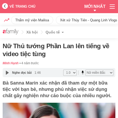
MỚI NHẤT
VỀ TRANG CHỦ
Thẩm mỹ viện Mailisa
Xét xử Thùy Tiên - Quang Linh Vlogs
Xã hội
Quốc tế
Nữ Thủ tướng Phần Lan lên tiếng về
video tiệc tùng
Minh Hạnh
4 năm trước
Nghe đọc bài
1:46
Bà Sanna Marin xác nhận đã tham dự một bữa
tiệc với bạn bè, nhưng phủ nhận việc sử dụng
chất gây nghiện như cáo buộc của nhiều người.