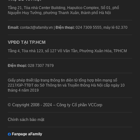
Tầng 21, Tòa nhà Center Building, Hapulico Complex, Số 01, phố
Nguyễn Huy Tưởng, phường Thanh Xuân, thành phố Hà Nội
Email:
contact@afamily.vn |
Điện thoại:
024 7309 5555, máy lẻ 62.370
VPĐD TẠI TP.HCM
Tầng 4, Tòa nhà 123, số 127 Võ Văn Tần, Phường Xuân Hòa, TPHCM
Điện thoại:
028 7307 7979
Giấy phép thiết lập trang thông tin điện tử tổng hợp trên mạng số
2217/GP-TTĐT do Sở Thông tin và Truyền thông Hà Nội cấp ngày 10
tháng 4 năm 2019
© Copyright 2008 - 2024 – Công ty Cổ phần VCCorp
Chính sách bảo mật
Fanpage aFamily