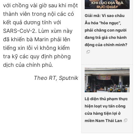
với chồng vài giờ sau khi một
thành viên trong nội các có
Giải mã: Vì sao châu
kết quả dương tính với
Âu hóa "hỏa ngục",
phải chăng con người
SARS-CoV-2. Lùm xùm này
đang trả giá cho hành
đã khiến bà Marin phải lên
động của chính mình?
tiếng xin lỗi vì không kiểm
tra kỹ các quy định phòng
dịch của chính phủ.
Theo RT, Sputnik
Lộ diện thủ phạm thực
hiện loạt vụ tấn công
cửa hàng tiện lợi ở
miền Nam Thái Lan