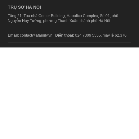
TRỤ SỞ HÀ NỘI
Tầng 21, Tòa nhà Center Building, Hapulico Complex, Số 01, phố
Nguyễn Huy Tưởng, phường Thanh Xuân, thành phố Hà Nội
Email:
contact@afamily.vn |
Điện thoại:
024 7309 5555, máy lẻ 62.370
VPĐD TẠI TP.HCM
Tầng 4, Tòa nhà 123, số 127 Võ Văn Tần, Phường Xuân Hòa, TPHCM
Điện thoại:
028 7307 7979
Giấy phép thiết lập trang thông tin điện tử tổng hợp trên mạng số
2217/GP-TTĐT do Sở Thông tin và Truyền thông Hà Nội cấp ngày 10
tháng 4 năm 2019
© Copyright 2008 - 2024 – Công ty Cổ phần VCCorp
Chính sách bảo mật