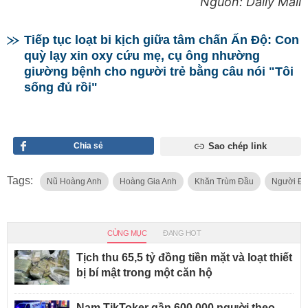
Nguồn: Daily Mail
Tiếp tục loạt bi kịch giữa tâm chấn Ấn Độ: Con
quỳ lạy xin oxy cứu mẹ, cụ ông nhường
giường bệnh cho người trẻ bằng câu nói "Tôi
sống đủ rồi"
Chia sẻ
Sao chép link
Tags:
Nũ Hoàng Anh
Hoàng Gia Anh
Khăn Trùm Đầu
Người Đ
CÙNG MỤC
ĐANG HOT
Tịch thu 65,5 tỷ đồng tiền mặt và loạt thiết
bị bí mật trong một căn hộ
Nam TikToker gần 600.000 người theo