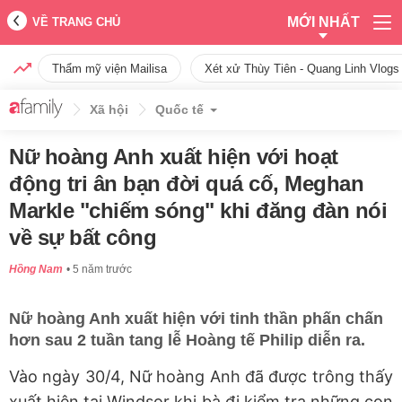
MỚI NHẤT
VỀ TRANG CHỦ
Thẩm mỹ viện Mailisa
Xét xử Thùy Tiên - Quang Linh Vlogs
Xã hội
Quốc tế
Nữ hoàng Anh xuất hiện với hoạt
động tri ân bạn đời quá cố, Meghan
Markle "chiếm sóng" khi đăng đàn nói
về sự bất công
Hồng Nam
5 năm trước
Nữ hoàng Anh xuất hiện với tinh thần phấn chấn
hơn sau 2 tuần tang lễ Hoàng tế Philip diễn ra.
Vào ngày 30/4, Nữ hoàng Anh đã được trông thấy
xuất hiện tại Windsor khi bà đi kiểm tra những con