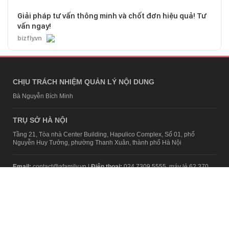
Giải pháp tư vấn thông minh và chốt đơn hiệu quả! Tư
vấn ngay!
bizfly.vn
CHỊU TRÁCH NHIỆM QUẢN LÝ NỘI DUNG
Bà Nguyễn Bích Minh
TRỤ SỞ HÀ NỘI
Tầng 21, Tòa nhà Center Building, Hapulico Complex, Số 01, phố
Nguyễn Huy Tưởng, phường Thanh Xuân, thành phố Hà Nội
Email:
contact@afamily.vn |
Điện thoại:
024 7309 5555, máy lẻ 62.370
VPĐD TẠI TP.HCM
Tầng 4, Tòa nhà 123, số 127 Võ Văn Tần, Phường Xuân Hòa, TPHCM
Điện thoại:
028 7307 7979