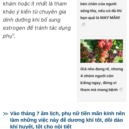
khám hoặc ít nhất là tham
bàn chân của người
sống thọ, nếu có đủ thì
khảo ý kiến từ chuyên gia
bạn quả là MAY MẮN!
dinh dưỡng khi bổ sung
estrogen để tránh tác dụng
phụ".
Giá nho đang rẻ, nhưng
4 nhóm người cần
kiêng ngay, đừng vì
tham mà mang bệnh
Vào tháng 7 âm lịch, phụ nữ tiền mãn kinh nên
làm những việc này để dương khí tốt, dồi dào
khí huyết, tốt cho nội tiết