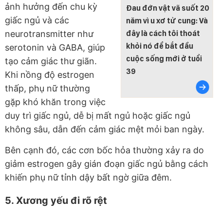
ảnh hưởng đến chu kỳ
Đau đớn vật vã suốt 20
giấc ngủ và các
năm vì u xơ tử cung: Và
đây là cách tôi thoát
neurotransmitter như
khỏi nó để bắt đầu
serotonin và GABA, giúp
cuộc sống mới ở tuổi
tạo cảm giác thư giãn.
39
Khi nồng độ estrogen
thấp, phụ nữ thường
gặp khó khăn trong việc
duy trì giấc ngủ, dễ bị mất ngủ hoặc giấc ngủ
không sâu, dẫn đến cảm giác mệt mỏi ban ngày.
Bên cạnh đó, các cơn bốc hỏa thường xảy ra do
giảm estrogen gây gián đoạn giấc ngủ bằng cách
khiến phụ nữ tỉnh dậy bất ngờ giữa đêm.
5. Xương yếu đi rõ rệt