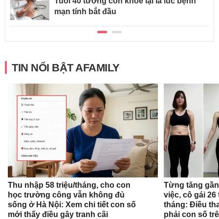
Tuổi 40 tưởng còn khỏe lại là lúc bệnh
mạn tính bắt đầu
TIN NỔI BẬT AFAMILY
Thu nhập 58 triệu/tháng, cho con
Từng tăng gần 
học trường công vẫn không đủ
việc, cô gái 26
sống ở Hà Nội: Xem chi tiết con số
tháng: Điều th
mới thấy điều gây tranh cãi
phải con số tr