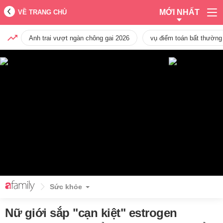
MỚI NHẤT
VỀ TRANG CHỦ
Anh trai vượt ngàn chông gai 2026
vụ điểm toán bất thường
Sức khỏe
Nữ giới sắp "cạn kiệt" estrogen