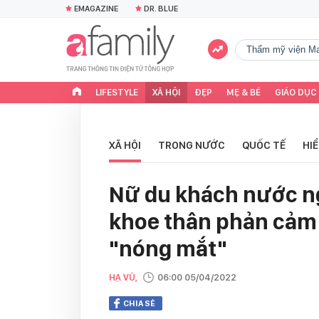
EMAGAZINE
DR. BLUE
Thẩm mỹ viện Ma
LIFESTYLE
XÃ HỘI
ĐẸP
MẸ & BÉ
GIÁO DỤC
XÃ HỘI
TRONG NƯỚC
QUỐC TẾ
HI
Nữ du khách nước ng
khoe thân phản cảm 
"nóng mắt"
HẠ VŨ,
06:00 05/04/2022
CHIA SẺ