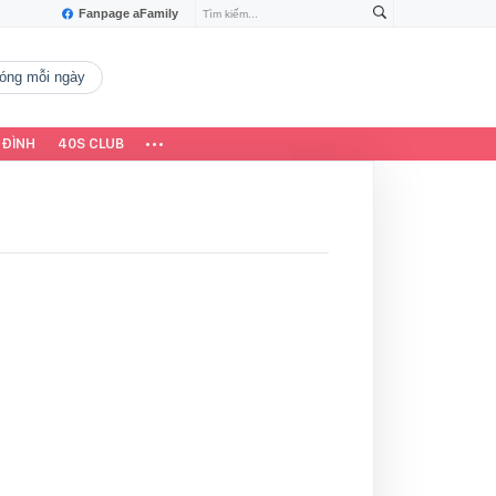
Fanpage aFamily
 nóng mỗi ngày
 ĐÌNH
40S CLUB