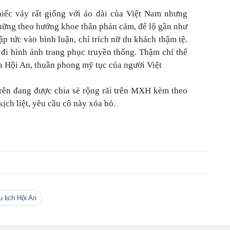
ếc váy rất giống với áo dài của Việt Nam nhưng
 hững theo hướng khoe thân phản cảm, để lộ gần như
p tức vào bình luận, chỉ trích nữ du khách thậm tệ.
đi hình ảnh trang phục truyền thống. Thậm chí thể
óa Hội An, thuần phong mỹ tục của người Việt
rên đang được chia sẻ rộng rãi trên MXH kèm theo
ịch liệt, yêu cầu cô này xóa bỏ.
du lịch Hội An