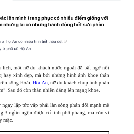
ác lên mình trang phục có nhiều điểm giống với
am nhưng lại có những hành động hết sức phản
ở Hội An có nhiều tình tiết thêu dệt
y ở phố cổ Hội An
 lịch, một nữ du khách nước ngoài đã bất ngờ nổi
ng hay xinh đẹp, mà bởi những hình ảnh khoe thân
trên sông Hoài,
Hội An
, nữ du khách chụp ảnh phản
ảm". Sau đó còn thản nhiên đăng lên mạng khoe.
y ngay lập tức vấp phải làn sóng phản đối mạnh mẽ
g 3 ngồn ngộn được cố tình phô phang, mà còn vì
y mặc.