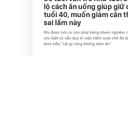
lộ cách ăn uống giúp giữ
tuổi 40, muốn giảm cân 
sai lầm này
Khi được hỏi có còn phải kiêng khem nghiêm 
cho biết cô vẫn duy trì việc kiểm soát chế độ
theo kiểu "cái gì cũng không dám ăn".
Đọc thêm
TRANG CHỦ
LIFESTYLE
XÃ HỘI
ĐẸP
MẸ & BÉ
GI