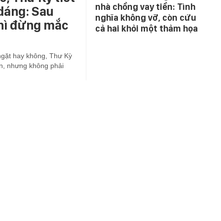
nhà chồng vay tiền: Tình
 dáng: Sau
nghĩa không vỡ, còn cứu
thì đừng mắc
cả hai khỏi một thảm họa
ngặt hay không, Thư Kỳ
 ăn, nhưng không phải
ÁO DỤC
HẬU TRƯỜNG
SỨC KHỎE
TIÊU DÙNG
ĂN NGON
TÂM SỰ - GIA ĐÌNH