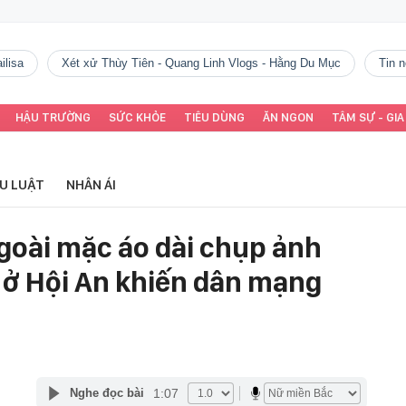
ilisa
Xét xử Thùy Tiên - Quang Linh Vlogs - Hằng Du Mục
tin
HẬU TRƯỜNG
SỨC KHỎE
TIÊU DÙNG
ĂN NGON
TÂM SỰ - GIA
ỂU LUẬT
NHÂN ÁI
oài mặc áo dài chụp ảnh
ở Hội An khiến dân mạng
1:07
Nghe đọc bài