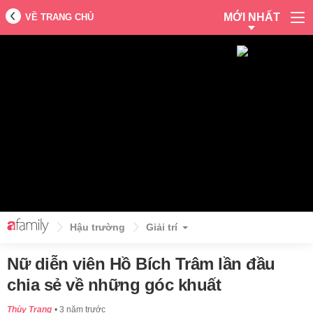
MỚI NHẤT
VỀ TRANG CHỦ
Hậu trường
Giải trí
Nữ diễn viên Hồ Bích Trâm lần đầu
chia sẻ về những góc khuất
Thùy Trang
3 năm trước