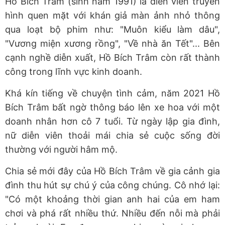
Hồ Bích Trâm (sinh năm 1991) là diễn viên truyền
hình quen mặt với khán giả màn ảnh nhỏ thông
qua loạt bộ phim như: "Muôn kiểu làm dâu",
"Vương miện xương rồng", "Về nhà ăn Tết"... Bên
cạnh nghề diễn xuất, Hồ Bích Trâm còn rất thành
công trong lĩnh vực kinh doanh.
Khá kín tiếng về chuyện tình cảm, năm 2021 Hồ
Bích Trâm bất ngờ thông báo lên xe hoa với một
doanh nhân hơn cô 7 tuổi. Từ ngày lập gia đình,
nữ diễn viên thoải mái chia sẻ cuộc sống đời
thường với người hâm mộ.
Chia sẻ mới đây của Hồ Bích Trâm về gia cảnh gia
đình thu hút sự chú ý của công chúng. Cô nhớ lại:
"Có một khoảng thời gian anh hai của em ham
chơi và phá rất nhiều thứ. Nhiều đến nỗi mà phải