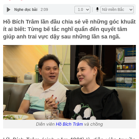
Nghe đọc bài
2:09
Hồ Bích Trâm lần đầu chia sẻ về những góc khuất
ít ai biết: Từng bế tắc nghĩ quẩn đến quyết tâm
giúp anh trai vực dậy sau những lần sa ngã.
Diễn viên
Hồ Bích Trâm
và chồng