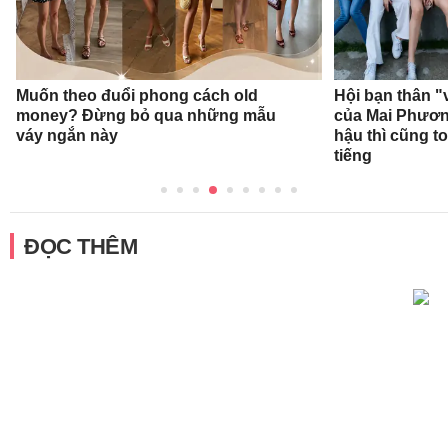
Muốn theo đuổi phong cách old
Hội bạn thân "
money? Đừng bỏ qua những mẫu
của Mai Phươ
váy ngắn này
hậu thì cũng t
tiếng
ĐỌC THÊM