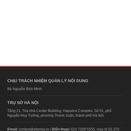
CHỊU TRÁCH NHIỆM QUẢN LÝ NỘI DUNG
Bà Nguyễn Bích Minh
TRỤ SỞ HÀ NỘI
Tầng 21, Tòa nhà Center Building, Hapulico Complex, Số 01, phố
Nguyễn Huy Tưởng, phường Thanh Xuân, thành phố Hà Nội
Email:
contact@afamily.vn |
Điện thoại:
024 7309 5555, máy lẻ 62.370