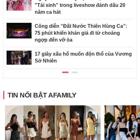
"Tái sinh" trong liveshow đánh dấu 20
năm ca hát
Công diễn “Đất Nước Thiên Hùng Ca”:
75 phút khiến khán giả đi từ choáng
ngợp đến vỡ òa
17 giây xấu hổ muốn độn thổ của Vương
Sở Nhiên
TIN NỔI BẬT AFAMILY