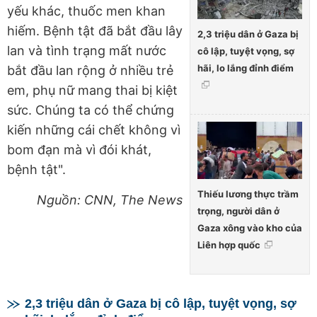
yếu khác, thuốc men khan
hiếm. Bệnh tật đã bắt đầu lây
2,3 triệu dân ở Gaza bị
lan và tình trạng mất nước
cô lập, tuyệt vọng, sợ
hãi, lo lắng đỉnh điểm
bắt đầu lan rộng ở nhiều trẻ
em, phụ nữ mang thai bị kiệt
sức. Chúng ta có thể chứng
kiến những cái chết không vì
bom đạn mà vì đói khát,
bệnh tật".
Thiếu lương thực trầm
Nguồn: CNN, The News
trọng, người dân ở
Gaza xông vào kho của
Liên hợp quốc
2,3 triệu dân ở Gaza bị cô lập, tuyệt vọng, sợ