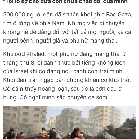
"Tôi lo sợ cho đứa con chưa chào đời của mình"
500.000 người dân đã sơ tán khỏi phía Bắc Gaza,
tìm đường về phía Nam. Nhưng việc di chuyển
không hề dễ dàng đối với tất cả mọi người, kể cả
người bệnh, người già và phụ nữ mang thai.
Khulood Khaled, một phụ nữ đang mang thai ở
tháng thứ 8, bị đánh thức bởi tiếng không kích
của Israel khi cô đang ngủ cạnh con trai mình.
Khói đen tràn ngập căn phòng khiến cô khó thở.
Cô cảm thấy hoảng loạn, sau đó là cơn đau ở
bụng. Cô nghĩ mình sắp chuyển dạ sớm.