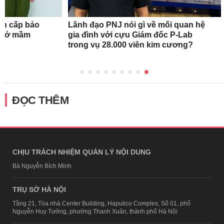
ẩn cấp bảo
Lãnh đạo PNJ nói gì về mối quan hệ
ơ sở mầm
gia đình với cựu Giám đốc P-Lab
trong vụ 28.000 viên kim cương?
ĐỌC THÊM
CHỊU TRÁCH NHIỆM QUẢN LÝ NỘI DUNG
Bà Nguyễn Bích Minh
TRỤ SỞ HÀ NỘI
Tầng 21, Tòa nhà Center Building, Hapulico Complex, Số 01, phố
Nguyễn Huy Tưởng, phường Thanh Xuân, thành phố Hà Nội