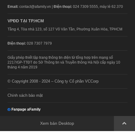
Email:
contact@afamily.vn |
Điện thoại:
024 7309 5555, máy lẻ 62.370
VPĐD TẠI TP.HCM
Tầng 4, Tòa nhà 123, số 127 Võ Văn Tần, Phường Xuân Hòa, TPHCM
Điện thoại:
028 7307 7979
Giấy phép thiết lập trang thông tin điện tử tổng hợp trên mạng số
2217/GP-TTĐT do Sở Thông tin và Truyền thông Hà Nội cấp ngày 10
tháng 4 năm 2019
© Copyright 2008 - 2024 – Công ty Cổ phần VCCorp
Chính sách bảo mật
Fanpage aFamily
Xem bản Desktop