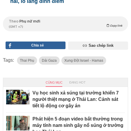
hãi, lo lắng đỉnh điểm
Theo
Phụ nữ mới
Copy link
(GMT +7)
Chia sẻ
Sao chép link
Tags:
Thai Phụ
Dải Gaza
Xung Đột Israel - Hamas
CÙNG MỤC
ĐANG HOT
Vụ học sinh xả súng tại trường khiến 7
người thiệt mạng ở Thái Lan: Cảnh sát
tiết lộ động cơ gây án
Phát hiện 5 đoạn video bất thường trong
máy tính nam sinh gây nổ súng ở trường