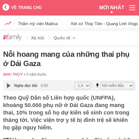
MỚI NHẤT
VỀ TRANG CHỦ
Thẩm mỹ viện Mailisa
Xét xử Thùy Tiên - Quang Linh Vlogs
Xã hội
Quốc tế
Nỗi hoang mang của những thai phụ
ở Dải Gaza
NHU THỤY
3 năm trước
Nghe đọc bài
4:55
Theo Quỹ Dân số Liên hợp quốc (UNFPA),
khoảng 50.000 phụ nữ ở Dải Gaza đang mang
thai, 10% trong số họ dự kiến sẽ sinh con trong
tháng tới. Việc viện trợ y tế bị đình trệ sẽ khiến
họ gặp nguy hiểm.