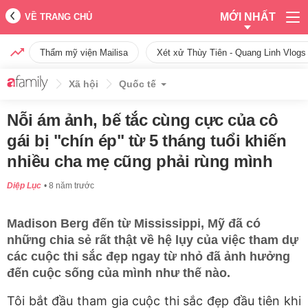
MỚI NHẤT
VỀ TRANG CHỦ
Thẩm mỹ viện Mailisa
Xét xử Thùy Tiên - Quang Linh Vlogs
Xã hội
Quốc tế
Nỗi ám ảnh, bế tắc cùng cực của cô
gái bị "chín ép" từ 5 tháng tuổi khiến
nhiều cha mẹ cũng phải rùng mình
Diệp Lục
8 năm trước
Madison Berg đến từ Mississippi, Mỹ đã có
những chia sẻ rất thật về hệ lụy của việc tham dự
các cuộc thi sắc đẹp ngay từ nhỏ đã ảnh hưởng
đến cuộc sống của mình như thế nào.
Tôi bắt đầu tham gia cuộc thi sắc đẹp đầu tiên khi