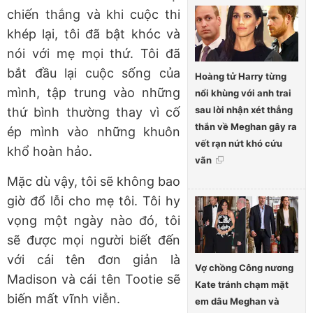
chiến thắng và khi cuộc thi
khép lại, tôi đã bật khóc và
nói với mẹ mọi thứ. Tôi đã
bắt đầu lại cuộc sống của
Hoàng tử Harry từng
mình, tập trung vào những
nổi khùng với anh trai
sau lời nhận xét thẳng
thứ bình thường thay vì cố
thắn về Meghan gây ra
ép mình vào những khuôn
vết rạn nứt khó cứu
khổ hoàn hảo.
vãn
Mặc dù vậy, tôi sẽ không bao
giờ đổ lỗi cho mẹ tôi. Tôi hy
vọng một ngày nào đó, tôi
sẽ được mọi người biết đến
với cái tên đơn giản là
Vợ chồng Công nương
Madison và cái tên Tootie sẽ
Kate tránh chạm mặt
biến mất vĩnh viễn.
em dâu Meghan và