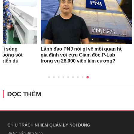
 bị sóng
Lãnh đạo PNJ nói gì về mối quan hệ
h sống sót
gia đình với cựu Giám đốc P-Lab
n biển dù
trong vụ 28.000 viên kim cương?
ĐỌC THÊM
CHỊU TRÁCH NHIỆM QUẢN LÝ NỘI DUNG
Bà Nguyễn Bích Minh