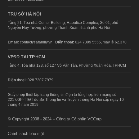
TRỤ SỞ HÀ NỘI
Tầng 21, Tòa nhà Center Building, Hapulico Complex, Số 01, phố
Nguyễn Huy Tưởng, phường Thanh Xuân, thành phố Hà Nội
Email:
contact@afamily.vn |
Điện thoại:
024 7309 5555, máy lẻ 62.370
VPĐD TẠI TP.HCM
Tầng 4, Tòa nhà 123, số 127 Võ Văn Tần, Phường Xuân Hòa, TPHCM
Điện thoại:
028 7307 7979
Giấy phép thiết lập trang thông tin điện tử tổng hợp trên mạng số
2217/GP-TTĐT do Sở Thông tin và Truyền thông Hà Nội cấp ngày 10
tháng 4 năm 2019
© Copyright 2008 - 2024 – Công ty Cổ phần VCCorp
Chính sách bảo mật