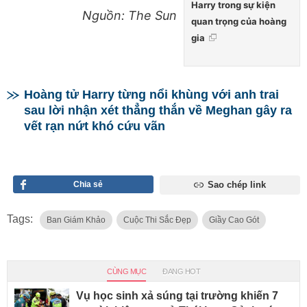
Harry trong sự kiện
Nguồn: The Sun
quan trọng của hoàng
gia
Hoàng tử Harry từng nổi khùng với anh trai
sau lời nhận xét thẳng thắn về Meghan gây ra
vết rạn nứt khó cứu vãn
Chia sẻ
Sao chép link
Tags:
Ban Giám Khảo
Cuộc Thi Sắc Đẹp
Giầy Cao Gót
CÙNG MỤC
ĐANG HOT
Vụ học sinh xả súng tại trường khiến 7