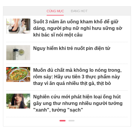
CÙNG MỤC
ĐANG HOT
Suốt 3 năm ăn uống kham khổ để giữ
dáng, người phụ nữ nghỉ hưu sững sờ
khi bác sĩ nói một câu
Nguy hiểm khi trẻ nuốt pin điện tử
Muốn đủ chất mà không lo nóng trong,
rôm sảy: Hãy ưu tiên 3 thực phẩm này
thay vì ăn quá nhiều thịt gà, thịt bò
Nghiên cứu mới phát hiện loại ống hút
gây ung thư nhưng nhiều người tưởng
"xanh", tưởng "sạch"