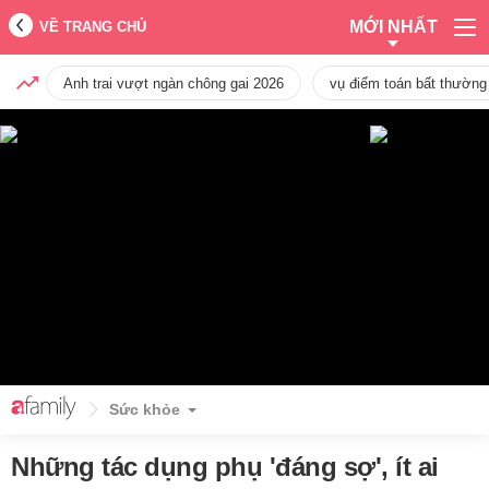
MỚI NHẤT
VỀ TRANG CHỦ
Anh trai vượt ngàn chông gai 2026
vụ điểm toán bất thường
Sức khỏe
Những tác dụng phụ 'đáng sợ', ít ai