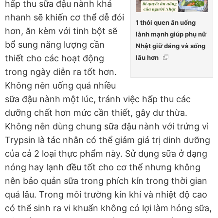
hấp thu sữa đậu nành khá
nhanh sẽ khiến cơ thể dễ đói
1 thói quen ăn uống
hơn, ăn kèm với tinh bột sẽ
lành mạnh giúp phụ nữ
bổ sung năng lượng cần
Nhật giữ dáng và sống
thiết cho các hoạt động
lâu hơn
trong ngày diễn ra tốt hơn.
Không nên uống quá nhiều
sữa đậu nành một lúc, tránh việc hấp thu các
dưỡng chất hơn mức cần thiết, gây dư thừa.
Không nên dùng chung sữa đậu nành với trứng vì
Trypsin là tác nhân có thể giảm giá trị dinh dưỡng
của cả 2 loại thực phẩm này. Sử dụng sữa ở dạng
nóng hay lạnh đều tốt cho cơ thể nhưng không
nên bảo quản sữa trong phích kín trong thời gian
quá lâu. Trong môi trường kín khí và nhiệt độ cao
có thể sinh ra vi khuẩn không có lợi làm hỏng sữa,