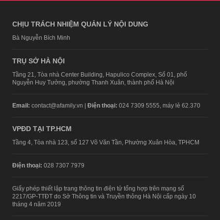
CHỊU TRÁCH NHIỆM QUẢN LÝ NỘI DUNG
Bà Nguyễn Bích Minh
TRỤ SỞ HÀ NỘI
Tầng 21, Tòa nhà Center Building, Hapulico Complex, Số 01, phố
Nguyễn Huy Tưởng, phường Thanh Xuân, thành phố Hà Nội
Email:
contact@afamily.vn |
Điện thoại:
024 7309 5555, máy lẻ 62.370
VPĐD TẠI TP.HCM
Tầng 4, Tòa nhà 123, số 127 Võ Văn Tần, Phường Xuân Hòa, TPHCM
Điện thoại:
028 7307 7979
Giấy phép thiết lập trang thông tin điện tử tổng hợp trên mạng số
2217/GP-TTĐT do Sở Thông tin và Truyền thông Hà Nội cấp ngày 10
tháng 4 năm 2019