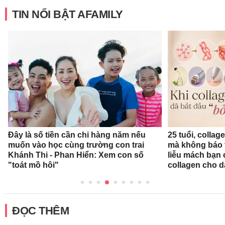
TIN NỔI BẬT AFAMILY
Đây là số tiền cần chi hàng năm nếu
25 tuổi, collag
muốn vào học cùng trường con trai
mà không báo 
Khánh Thi - Phan Hiển: Xem con số
liễu mách bạn
"toát mồ hôi"
collagen cho d
ĐỌC THÊM