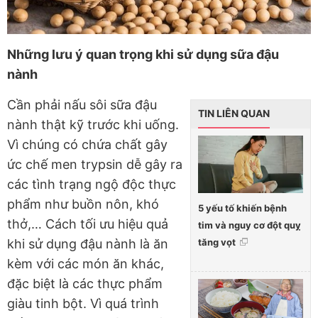
Những lưu ý quan trọng khi sử dụng sữa đậu
nành
Cần phải nấu sôi sữa đậu
TIN LIÊN QUAN
nành thật kỹ trước khi uống.
Vì chúng có chứa chất gây
ức chế men trypsin dễ gây ra
các tình trạng ngộ độc thực
phẩm như buồn nôn, khó
5 yếu tố khiến bệnh
thở,… Cách tối ưu hiệu quả
tim và nguy cơ đột quỵ
tăng vọt
khi sử dụng đậu nành là ăn
kèm với các món ăn khác,
đặc biệt là các thực phẩm
giàu tinh bột. Vì quá trình