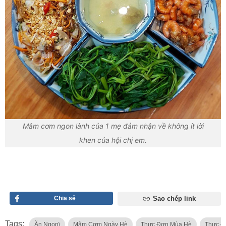
Mâm cơm ngon lành của 1 mẹ đảm nhận về không ít lời
khen của hội chị em.
Chia sẻ
Sao chép link
Tags:
Ăn Ngon\
Mâm Cơm Ngày Hè
Thực Đơn Mùa Hè
Thực Đ