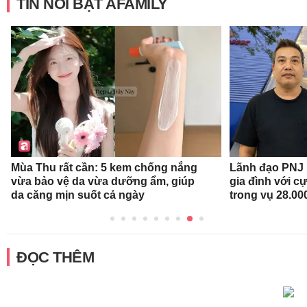
TIN NỔI BẬT AFAMILY
Mùa Thu rất cần: 5 kem chống nắng
Lãnh đạo PNJ n
vừa bảo vệ da vừa dưỡng ẩm, giúp
gia đình với c
da căng mịn suốt cả ngày
trong vụ 28.00
ĐỌC THÊM