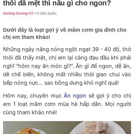
thôi đã mệt thì nấu gì cho ngon?
Hướng Dương HT
5 năm trước
Dưới đây là loạt gợi ý về mâm cơm gia đình cho
chị em tham khảo!
Những ngày nắng nóng ngột ngạt 39 - 40 độ, thở
thôi đã thấy mệt, chị em lại càng đau đầu khi phải
nghĩ "hôm nay ăn món gì?". Ăn gì để ngon, dễ ăn,
dễ chế biến, không mất nhiều thời gian chui vào
bếp nóng nực... sao bỗng dưng khó nghĩ quá!
Hôm nay, chuyên mục
Ăn ngon
sẽ gợi ý cho chị
em 1 loạt mâm cơm mùa hè hấp dẫn. Mọi người
cùng tham khảo nhé!