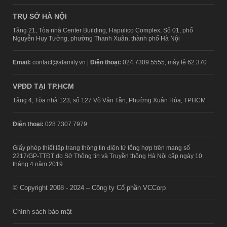
TRỤ SỞ HÀ NỘI
Tầng 21, Tòa nhà Center Building, Hapulico Complex, Số 01, phố
Nguyễn Huy Tưởng, phường Thanh Xuân, thành phố Hà Nội
Email:
contact@afamily.vn |
Điện thoại:
024 7309 5555, máy lẻ 62.370
VPĐD TẠI TP.HCM
Tầng 4, Tòa nhà 123, số 127 Võ Văn Tần, Phường Xuân Hòa, TPHCM
Điện thoại:
028 7307 7979
Giấy phép thiết lập trang thông tin điện tử tổng hợp trên mạng số
2217/GP-TTĐT do Sở Thông tin và Truyền thông Hà Nội cấp ngày 10
tháng 4 năm 2019
© Copyright 2008 - 2024 – Công ty Cổ phần VCCorp
Chính sách bảo mật