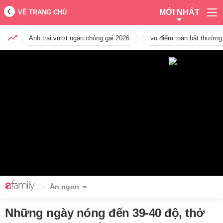
MỚI NHẤT
VỀ TRANG CHỦ
Anh trai vượt ngàn chông gai 2026
vụ điểm toán bất thường
Ăn ngon
Những ngày nóng đến 39-40 độ, thở