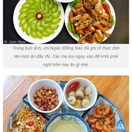
Trong bức ảnh, chị Ngân (Đồng Nai) đã ghi rõ thực đơn
tên món ăn đầy đủ. Các mẹ lưu ngay vào để khỏi phải
nghĩ hôm nay ăn gì nhé.