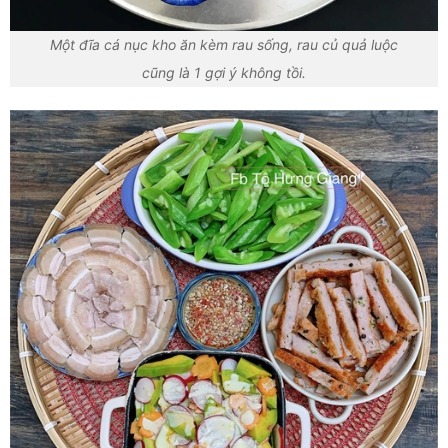
Một đĩa cá nục kho ăn kèm rau sống, rau củ quả luộc
cũng là 1 gợi ý không tồi.