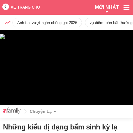
MỚI NHẤT
VỀ TRANG CHỦ
Anh trai vượt ngàn chông gai 2026
vụ điểm toán bất thường
Chuyện Lạ
Những kiểu dị dạng bẩm sinh kỳ lạ