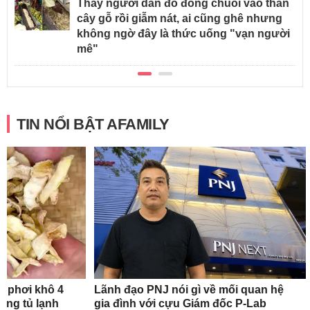
Thấy người dân đổ đống chuối vào thân
cây gỗ rồi giẫm nát, ai cũng ghê nhưng
không ngờ đây là thức uống "vạn người
mê"
TIN NỔI BẬT AFAMILY
n phơi khô 4
Lãnh đạo PNJ nói gì về mối quan hệ
rong tủ lạnh
gia đình với cựu Giám đốc P-Lab