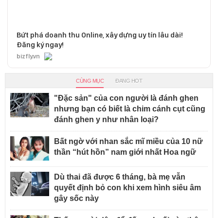
Bứt phá doanh thu Online, xây dựng uy tín lâu dài!
Đăng ký ngay!
bizfly.vn
CÙNG MỤC
ĐANG HOT
"Đặc sản" của con người là đánh ghen
nhưng bạn có biết là chim cánh cụt cũng
đánh ghen y như nhân loại?
Bất ngờ với nhan sắc mĩ miều của 10 nữ
thần “hút hồn” nam giới nhất Hoa ngữ
Dù thai đã được 6 tháng, bà mẹ vẫn
quyết định bỏ con khi xem hình siêu âm
gây sốc này