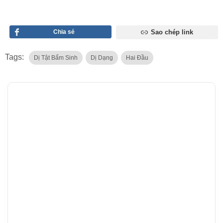
Chia sẻ
Sao chép link
Tags:
Dị Tật Bẩm Sinh
Dị Dạng
Hai Đầu