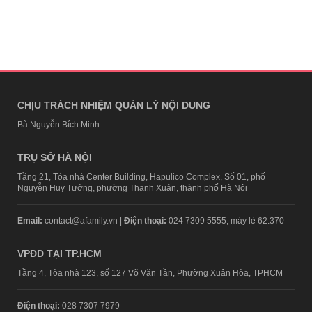
CHỊU TRÁCH NHIỆM QUẢN LÝ NỘI DUNG
Bà Nguyễn Bích Minh
TRỤ SỞ HÀ NỘI
Tầng 21, Tòa nhà Center Building, Hapulico Complex, Số 01, phố
Nguyễn Huy Tưởng, phường Thanh Xuân, thành phố Hà Nội
Email:
contact@afamily.vn |
Điện thoại:
024 7309 5555, máy lẻ 62.370
VPĐD TẠI TP.HCM
Tầng 4, Tòa nhà 123, số 127 Võ Văn Tần, Phường Xuân Hòa, TPHCM
Điện thoại:
028 7307 7979