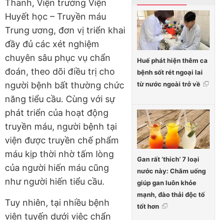
Thanh, Viện trưởng Viện
Huyết học – Truyền máu
Trung ương, đơn vị triển khai
đầy đủ các xét nghiệm
chuyên sâu phục vụ chẩn
Huế phát hiện thêm ca
đoán, theo dõi điều trị cho
bệnh sốt rét ngoại lai
từ nước ngoài trở về
người bệnh bất thường chức
năng tiểu cầu. Cùng với sự
phát triển của hoạt động
truyền máu, người bệnh tại
viện được truyền chế phẩm
máu kịp thời nhờ tấm lòng
Gan rất ‘thích’ 7 loại
của người hiến máu cũng
nước này: Chăm uống
như người hiến tiểu cầu.
giúp gan luôn khỏe
mạnh, đào thải độc tố
Tuy nhiên, tại nhiều bệnh
tốt hơn
viện tuyến dưới việc chẩn