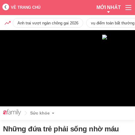
MỚI NHẤT
VỀ TRANG CHỦ
Anh trai vượt ngàn chông gai 2026
vụ điểm toán bất thường
Sức khỏe
Những đứa trẻ phải sống nhờ máu