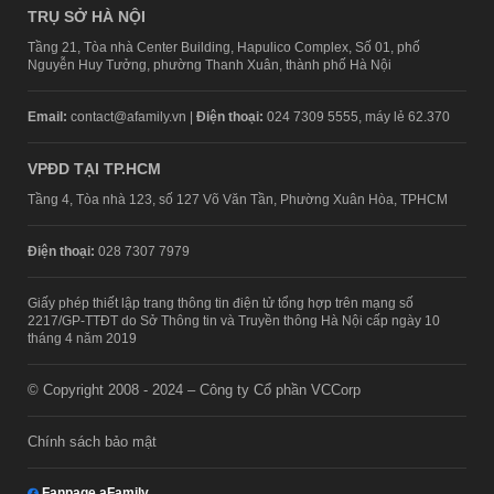
TRỤ SỞ HÀ NỘI
Tầng 21, Tòa nhà Center Building, Hapulico Complex, Số 01, phố
Nguyễn Huy Tưởng, phường Thanh Xuân, thành phố Hà Nội
Email:
contact@afamily.vn |
Điện thoại:
024 7309 5555, máy lẻ 62.370
VPĐD TẠI TP.HCM
Tầng 4, Tòa nhà 123, số 127 Võ Văn Tần, Phường Xuân Hòa, TPHCM
Điện thoại:
028 7307 7979
Giấy phép thiết lập trang thông tin điện tử tổng hợp trên mạng số
2217/GP-TTĐT do Sở Thông tin và Truyền thông Hà Nội cấp ngày 10
tháng 4 năm 2019
© Copyright 2008 - 2024 – Công ty Cổ phần VCCorp
Chính sách bảo mật
Fanpage aFamily