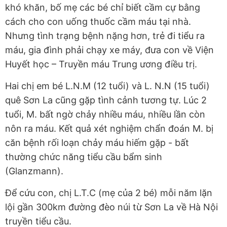
khó khăn, bố mẹ các bé chỉ biết cầm cự bằng
cách cho con uống thuốc cầm máu tại nhà.
Nhưng tình trạng bệnh nặng hơn, trẻ đi tiểu ra
máu, gia đình phải chạy xe máy, đưa con về Viện
Huyết học – Truyền máu Trung ương điều trị.
Hai chị em bé L.N.M (12 tuổi) và L. N.N (15 tuổi)
quê Sơn La cũng gặp tình cảnh tương tự. Lúc 2
tuổi, M. bất ngờ chảy nhiều máu, nhiều lần còn
nôn ra máu. Kết quả xét nghiệm chẩn đoán M. bị
căn bệnh rối loạn chảy máu hiếm gặp - bất
thường chức năng tiểu cầu bẩm sinh
(Glanzmann).
Để cứu con, chị L.T.C (mẹ của 2 bé) mỗi năm lặn
lội gần 300km đường đèo núi từ Sơn La về Hà Nội
truyền tiểu cầu.