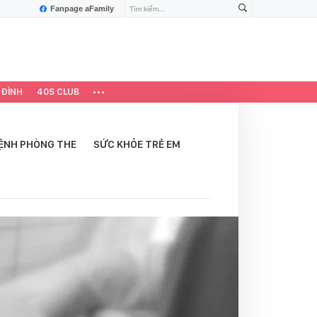
Fanpage aFamily
 ĐÌNH
40S CLUB
ỆNH PHÒNG THE
SỨC KHỎE TRẺ EM