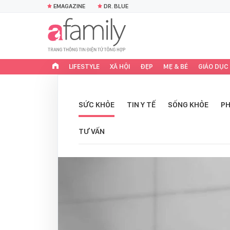
EMAGAZINE
DR. BLUE
LIFESTYLE
XÃ HỘI
ĐẸP
MẸ & BÉ
GIÁO DỤC
SỨC KHỎE
TIN Y TẾ
SỐNG KHỎE
PH
TƯ VẤN