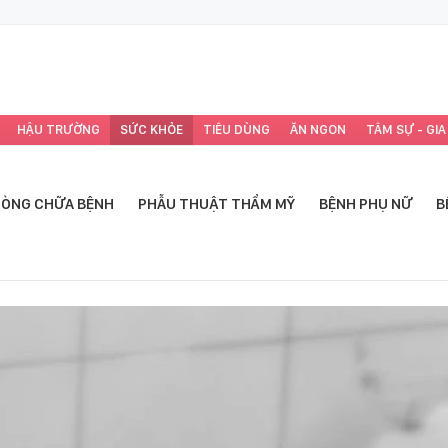
HẬU TRƯỜNG
SỨC KHỎE
TIÊU DÙNG
ĂN NGON
TÂM SỰ - GIA
ÒNG CHỮA BỆNH
PHẪU THUẬT THẨM MỸ
BỆNH PHỤ NỮ
B