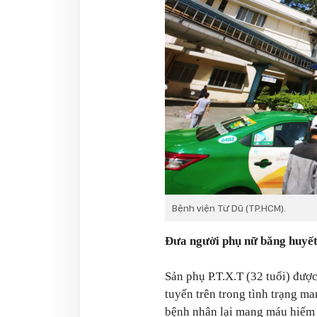
Bệnh viện Từ Dũ (TP.HCM).
Đưa người phụ nữ băng huyết 
Sản phụ P.T.X.T (32 tuổi) đư
tuyến trên trong tình trạng ma
bệnh nhân lại mang máu hiếm 