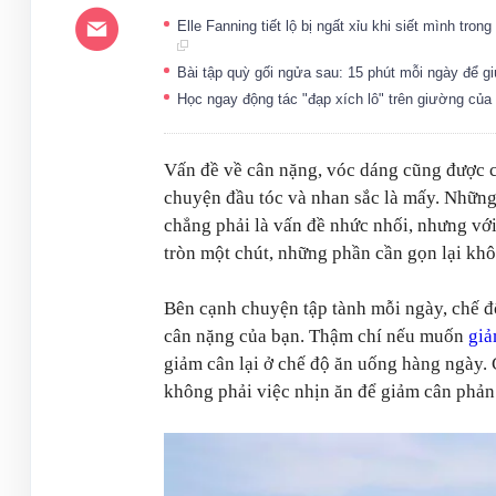
Elle Fanning tiết lộ bị ngất xỉu khi siết mình tro
Bài tập quỳ gối ngửa sau: 15 phút mỗi ngày để 
Học ngay động tác "đạp xích lô" trên giường c
Vấn đề về cân nặng, vóc dáng cũng được 
chuyện đầu tóc và nhan sắc là mấy. Nhữn
chẳng phải là vấn đề nhức nhối, nhưng vớ
tròn một chút, những phần cần gọn lại khôn
Bên cạnh chuyện tập tành mỗi ngày, chế đ
cân nặng của bạn. Thậm chí nếu muốn
giả
giảm cân lại ở chế độ ăn uống hàng ngày. 
không phải việc nhịn ăn để giảm cân phản