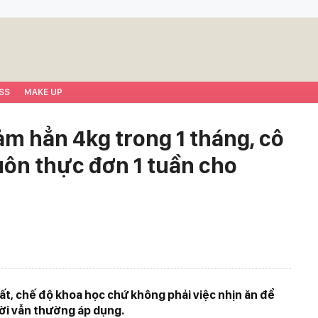
SS
MAKE UP
m hẳn 4kg trong 1 tháng, cô
luôn thực đơn 1 tuần cho
ất, chế độ khoa học chứ không phải việc nhịn ăn để
ời vẫn thường áp dụng.