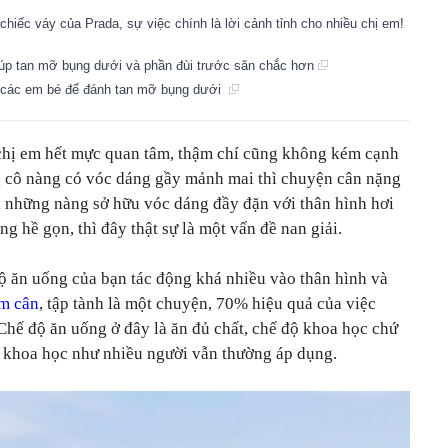
ng chiếc váy của Prada, sự việc chính là lời cảnh tỉnh cho nhiều chị em!
giúp tan mỡ bụng dưới và phần đùi trước săn chắc hơn
ủa các em bé để đánh tan mỡ bụng dưới
chị em hết mực quan tâm, thậm chí cũng không kém cạnh
g cô nàng có vóc dáng gầy mảnh mai thì chuyện cân nặng
i những nàng sở hữu vóc dáng đầy đặn với thân hình hơi
g hề gọn, thì đây thật sự là một vấn đề nan giải.
ộ ăn uống của bạn tác động khá nhiều vào thân hình và
m cân
, tập tành là một chuyện, 70% hiệu quả của việc
Chế độ ăn uống ở đây là ăn đủ chất, chế độ khoa học chứ
 khoa học như nhiều người vẫn thường áp dụng.