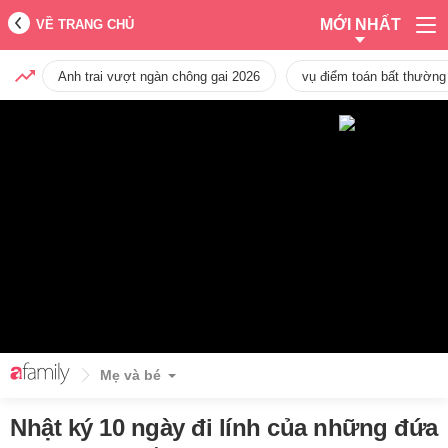
MỚI NHẤT
VỀ TRANG CHỦ
Anh trai vượt ngàn chông gai 2026
vụ điểm toán bất thường
Mẹ và bé
Nhật ký 10 ngày đi lính của những đứa