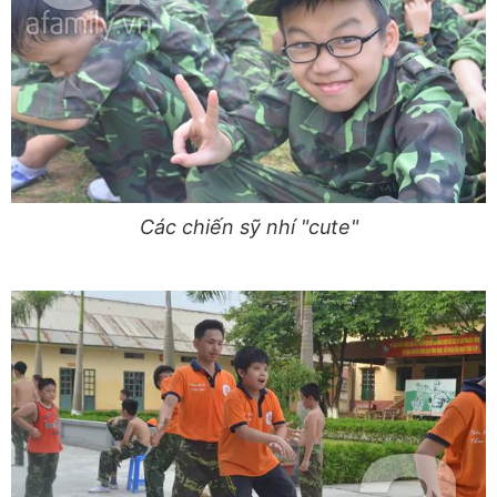
Các chiến sỹ nhí "cute"