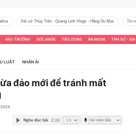
ilisa
Xét xử Thùy Tiên - Quang Linh Vlogs - Hằng Du Mục
tin
HẬU TRƯỜNG
SỨC KHỎE
TIÊU DÙNG
ĂN NGON
TÂM SỰ - GIA
ỂU LUẬT
NHÂN ÁI
lừa đảo mới để tránh mất
g
3/2024
2:24
Nghe đọc bài