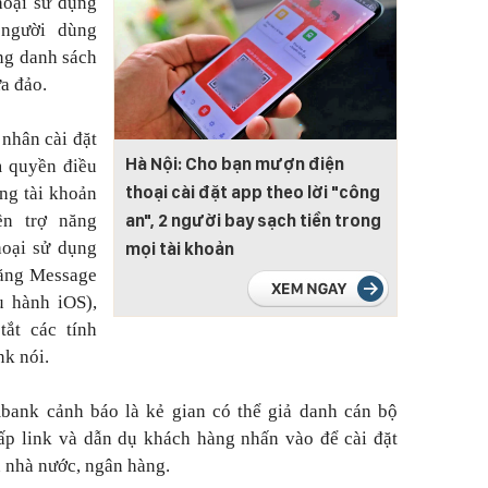
hoại sử dụng
người dùng
ng danh sách
a đảo.
 nhân cài đặt
Hà Nội: Cho bạn mượn điện
m quyền điều
thoại cài đặt app theo lời "công
ong tài khoản
an", 2 người bay sạch tiền trong
n trợ năng
thoại sử dụng
mọi tài khoản
năng Message
ều hành iOS),
tắt các tính
nk nói.
ank cảnh báo là kẻ gian có thể giả danh cán bộ
ấp link và dẫn dụ khách hàng nhấn vào để cài đặt
 nhà nước, ngân hàng.