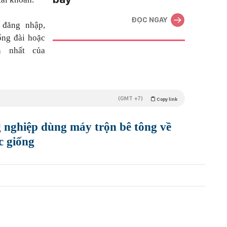
ĐỌC NGAY
 đăng nhập,
ổng đài hoặc
n nhất của
(GMT +7)
Copy link
g nghiệp dùng máy trộn bê tông về
c giống