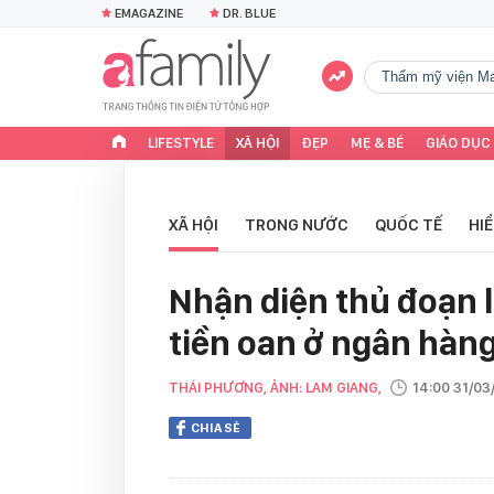
EMAGAZINE
DR. BLUE
Thẩm mỹ viện Ma
LIFESTYLE
XÃ HỘI
ĐẸP
MẸ & BÉ
GIÁO DỤC
XÃ HỘI
TRONG NƯỚC
QUỐC TẾ
HI
Nhận diện thủ đoạn 
tiền oan ở ngân hàn
THÁI PHƯƠNG, ẢNH: LAM GIANG,
14:00 31/0
CHIA SẺ