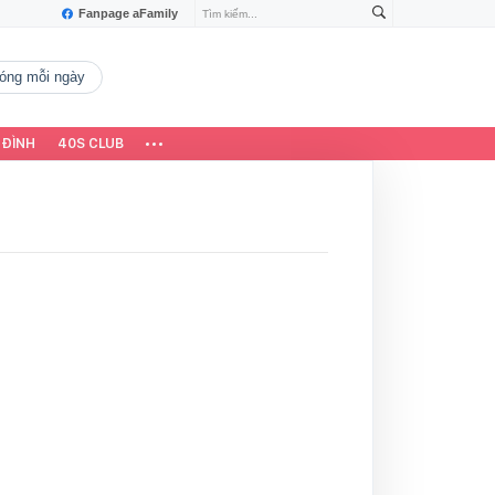
Fanpage aFamily
 nóng mỗi ngày
 ĐÌNH
40S CLUB