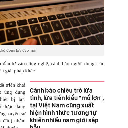
thủ đoạn lừa đảo mới
i đầu tư vào công nghệ, cảnh báo người dùng, các
ều giải pháp khác.
đã triển khai
Cảnh báo chiêu trò lừa
p ứng dụng
tình, lừa tiền kiểu "mổ lợn",
iết bị lạ".
tại Việt Nam cũng xuất
ỉ được đăng
hiện hình thức tương tự
ường xuyên sử
khiến nhiều nam giới sập
ần đầu) nhằm
bẫy
tài khoản.