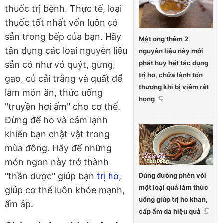
thuốc trị bệnh. Thực tế, loại
thuốc tốt nhất vốn luôn có
sẵn trong bếp của bạn. Hãy
Mật ong thêm 2
tận dụng các loại nguyên liệu
nguyên liệu này mới
phát huy hết tác dụng
sẵn có như vỏ quýt, gừng,
trị ho, chữa lành tổn
gạo, củ cải trắng và quất để
thương khi bị viêm rát
làm món ăn, thức uống
họng
"truyền hơi ấm" cho cơ thể.
Đừng để ho và cảm lạnh
khiến bạn chật vật trong
mùa đông. Hãy để những
món ngon này trở thành
"thần dược" giúp bạn
trị ho
,
Dùng đường phèn với
một loại quả làm thức
giúp cơ thể luôn khỏe mạnh,
uống giúp trị ho khan,
ấm áp.
cấp ẩm da hiệu quả