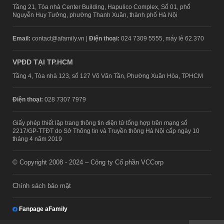
Tầng 21, Tòa nhà Center Building, Hapulico Complex, Số 01, phố
Nguyễn Huy Tưởng, phường Thanh Xuân, thành phố Hà Nội
Email:
contact@afamily.vn |
Điện thoại:
024 7309 5555, máy lẻ 62.370
VPĐD TẠI TP.HCM
Tầng 4, Tòa nhà 123, số 127 Võ Văn Tần, Phường Xuân Hòa, TPHCM
Điện thoại:
028 7307 7979
Giấy phép thiết lập trang thông tin điện tử tổng hợp trên mạng số
2217/GP-TTĐT do Sở Thông tin và Truyền thông Hà Nội cấp ngày 10
tháng 4 năm 2019
© Copyright 2008 - 2024 – Công ty Cổ phần VCCorp
Chính sách bảo mật
Fanpage aFamily