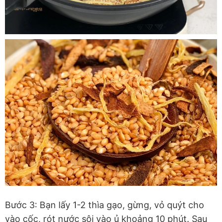
Bước 3: Bạn lấy 1-2 thìa gạo, gừng, vỏ quýt cho
vào cốc, rót nước sôi vào ủ khoảng 10 phút. Sau