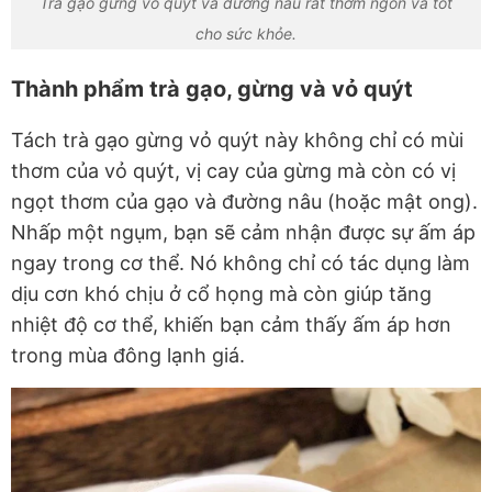
Trà gạo gừng vỏ quýt và đường nâu rất thơm ngon và tốt
cho sức khỏe.
Thành phẩm trà gạo, gừng và vỏ quýt
Tách trà gạo gừng vỏ quýt này không chỉ có mùi
thơm của vỏ quýt, vị cay của gừng mà còn có vị
ngọt thơm của gạo và đường nâu (hoặc mật ong).
Nhấp một ngụm, bạn sẽ cảm nhận được sự ấm áp
ngay trong cơ thể. Nó không chỉ có tác dụng làm
dịu cơn khó chịu ở cổ họng mà còn giúp tăng
nhiệt độ cơ thể, khiến bạn cảm thấy ấm áp hơn
trong mùa đông lạnh giá.