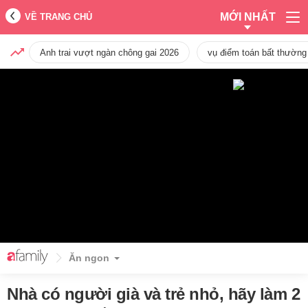
MỚI NHẤT
VỀ TRANG CHỦ
Anh trai vượt ngàn chông gai 2026
vụ điểm toán bất thường
Ăn ngon
Nhà có người già và trẻ nhỏ, hãy làm 2