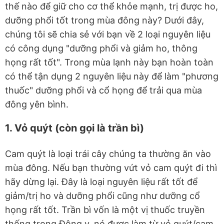
thế nào để giữ cho cơ thể khỏe mạnh, trị được ho,
dưỡng phổi tốt trong mùa đông này? Dưới đây,
chúng tôi sẽ chia sẻ với bạn về 2 loại nguyên liệu
có công dụng "dưỡng phổi và giảm ho, thông
họng rất tốt". Trong mùa lạnh này bạn hoàn toàn
có thể tận dụng 2 nguyên liệu này để làm "phương
thuốc" dưỡng phổi và cổ họng để trải qua mùa
đông yên bình.
1. Vỏ quýt (còn gọi là trần bì)
Cam quýt là loại trái cây chúng ta thường ăn vào
mùa đông. Nếu bạn thường vứt vỏ cam quýt đi thì
hãy dừng lại. Đây là loại nguyên liệu rất tốt để
giảm/trị ho và dưỡng phổi cũng như dưỡng cổ
họng rất tốt. Trần bì vốn là một vị thuốc truyền
thống trong Đông y, nó được làm từ vỏ quýt/cam