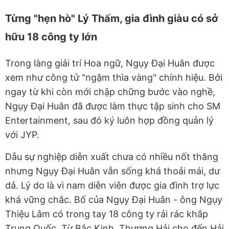
Từng "hẹn hò" Lý Thấm, gia đình giàu có sở
hữu 18 công ty lớn
Trong làng giải trí Hoa ngữ, Ngụy Đại Huân được
xem như công tử "ngậm thìa vàng" chính hiệu. Bởi
ngay từ khi còn mới chập chững bước vào nghề,
Ngụy Đại Huân đã được làm thực tập sinh cho SM
Entertainment, sau đó ký luôn hợp đồng quản lý
với JYP.
Dẫu sự nghiệp diễn xuất chưa có nhiều nốt thăng
nhưng Ngụy Đại Huân vẫn sống khá thoải mái, dư
dả. Lý do là vì nam diễn viên được gia đình trợ lực
khá vững chắc. Bố của Ngụy Đại Huân - ông Ngụy
Thiệu Lâm có trong tay 18 công ty rải rác khắp
Trung Quốc. Từ Bắc Kinh, Thượng Hải cho đến Hải