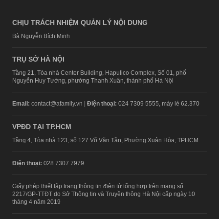
CHỊU TRÁCH NHIỆM QUẢN LÝ NỘI DUNG
Bà Nguyễn Bích Minh
TRỤ SỞ HÀ NỘI
Tầng 21, Tòa nhà Center Building, Hapulico Complex, Số 01, phố
Nguyễn Huy Tưởng, phường Thanh Xuân, thành phố Hà Nội
Email:
contact@afamily.vn |
Điện thoại:
024 7309 5555, máy lẻ 62.370
VPĐD TẠI TP.HCM
Tầng 4, Tòa nhà 123, số 127 Võ Văn Tần, Phường Xuân Hòa, TPHCM
Điện thoại:
028 7307 7979
Giấy phép thiết lập trang thông tin điện tử tổng hợp trên mạng số
2217/GP-TTĐT do Sở Thông tin và Truyền thông Hà Nội cấp ngày 10
tháng 4 năm 2019