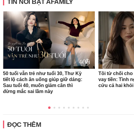
TIN NỔI BẬT AFAMILY
50 tuổi vẫn trẻ như tuổi 30, Thư Kỳ
Tôi từ chối ch
tiết lộ cách ăn uống giúp giữ dáng:
vay tiền: Tình 
Sau tuổi 40, muốn giảm cân thì
cứu cả hai khỏ
đừng mắc sai lầm này
ĐỌC THÊM