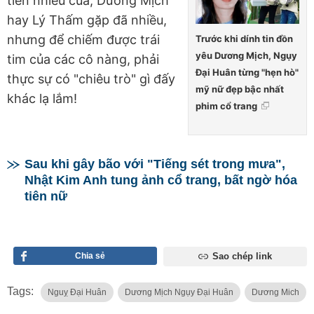
tiền nhiều của, Dương Mịch
hay Lý Thấm gặp đã nhiều,
nhưng để chiếm được trái
Trước khi dính tin đồn
yêu Dương Mịch, Ngụy
tim của các cô nàng, phải
Đại Huân từng "hẹn hò"
thực sự có "chiêu trò" gì đấy
mỹ nữ đẹp bậc nhất
khác lạ lắm!
phim cổ trang
Sau khi gây bão với "Tiếng sét trong mưa",
Nhật Kim Anh tung ảnh cổ trang, bất ngờ hóa
tiên nữ
Chia sẻ
Sao chép link
Tags:
Nguỵ Đại Huân
Dương Mịch Ngụy Đại Huân
Dương Mich