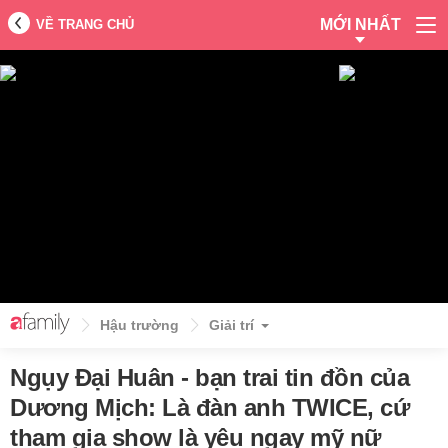
MỚI NHẤT
VỀ TRANG CHỦ
Hậu trường
Giải trí
Ngụy Đại Huân - bạn trai tin đồn của
Dương Mịch: Là đàn anh TWICE, cứ
tham gia show là yêu ngay mỹ nữ