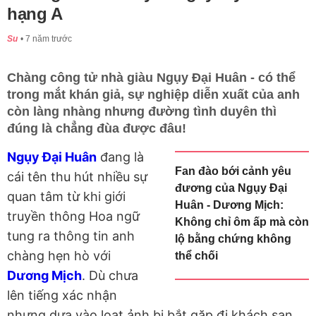
hạng A
Su
7 năm trước
Chàng công tử nhà giàu Ngụy Đại Huân - có thể
trong mắt khán giả, sự nghiệp diễn xuất của anh
còn làng nhàng nhưng đường tình duyên thì
đúng là chẳng đùa được đâu!
Ngụy Đại Huân
đang là
Fan đào bới cảnh yêu
cái tên thu hút nhiều sự
đương của Ngụy Đại
quan tâm từ khi giới
Huân - Dương Mịch:
truyền thông Hoa ngữ
Không chỉ ôm ấp mà còn
tung ra thông tin anh
lộ bằng chứng không
chàng hẹn hò với
thể chối
Dương Mịch
. Dù chưa
lên tiếng xác nhận
nhưng dựa vào loạt ảnh bị bắt gặp đi khách sạn