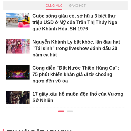
CÙNG MỤC
ĐANG HOT
Cuộc sống giàu có, sở hữu 3 biệt thự
triệu USD ở Mỹ của Trần Thị Thúy Nga
quê Khánh Hòa, SN 1976
Nguyễn Khánh Ly bật khóc, lần đầu hát
"Tái sinh" trong liveshow đánh dấu 20
năm ca hát
Công diễn “Đất Nước Thiên Hùng Ca”:
75 phút khiến khán giả đi từ choáng
ngợp đến vỡ òa
17 giây xấu hổ muốn độn thổ của Vương
Sở Nhiên