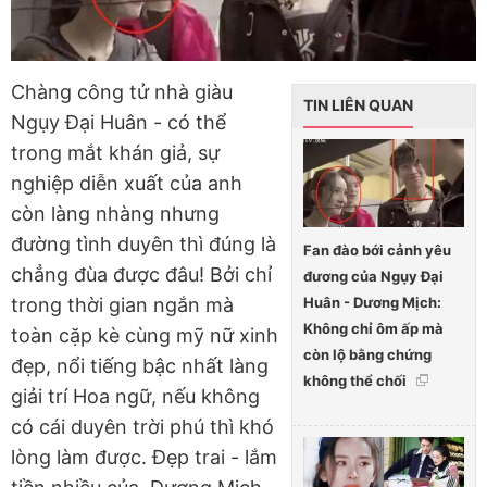
Chàng công tử nhà giàu
TIN LIÊN QUAN
Ngụy Đại Huân - có thể
trong mắt khán giả, sự
nghiệp diễn xuất của anh
còn làng nhàng nhưng
đường tình duyên thì đúng là
Fan đào bới cảnh yêu
chẳng đùa được đâu! Bởi chỉ
đương của Ngụy Đại
Huân - Dương Mịch:
trong thời gian ngắn mà
Không chỉ ôm ấp mà
toàn cặp kè cùng mỹ nữ xinh
còn lộ bằng chứng
đẹp, nổi tiếng bậc nhất làng
không thể chối
giải trí Hoa ngữ, nếu không
có cái duyên trời phú thì khó
lòng làm được. Đẹp trai - lắm