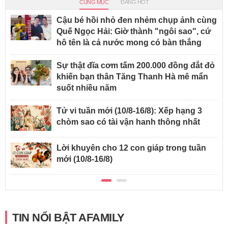
CÙNG MỤC
ĐANG HOT
Cậu bé hồi nhỏ đen nhẻm chụp ảnh cùng
Quế Ngọc Hải: Giờ thành "ngôi sao", cứ
hô tên là cả nước mong có bàn thắng
Sự thật đĩa cơm tấm 200.000 đồng đắt đỏ
khiến bạn thân Tăng Thanh Hà mê mẩn
suốt nhiều năm
Tử vi tuần mới (10/8-16/8): Xếp hạng 3
chòm sao có tài vận hanh thông nhất
Lời khuyên cho 12 con giáp trong tuần
mới (10/8-16/8)
TIN NỔI BẬT AFAMILY