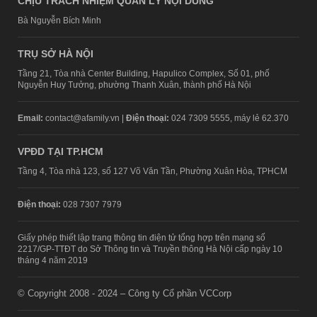
CHỊU TRÁCH NHIỆM QUẢN LÝ NỘI DUNG
Bà Nguyễn Bích Minh
TRỤ SỞ HÀ NỘI
Tầng 21, Tòa nhà Center Building, Hapulico Complex, Số 01, phố
Nguyễn Huy Tưởng, phường Thanh Xuân, thành phố Hà Nội
Email:
contact@afamily.vn |
Điện thoại:
024 7309 5555, máy lẻ 62.370
VPĐD TẠI TP.HCM
Tầng 4, Tòa nhà 123, số 127 Võ Văn Tần, Phường Xuân Hòa, TPHCM
Điện thoại:
028 7307 7979
Giấy phép thiết lập trang thông tin điện tử tổng hợp trên mạng số
2217/GP-TTĐT do Sở Thông tin và Truyền thông Hà Nội cấp ngày 10
tháng 4 năm 2019
© Copyright 2008 - 2024 – Công ty Cổ phần VCCorp