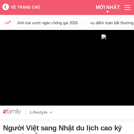
MỚI NHẤT
VỀ TRANG CHỦ
Anh trai vượt ngàn chông gai 2026
vụ điểm toán bất thường
Lifestyle
Người Việt sang Nhật du lịch cao kỷ