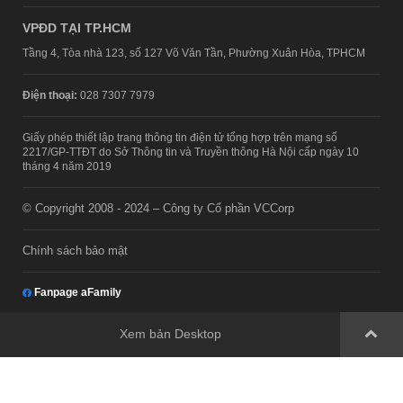
VPĐD TẠI TP.HCM
Tầng 4, Tòa nhà 123, số 127 Võ Văn Tần, Phường Xuân Hòa, TPHCM
Điện thoại:
028 7307 7979
Giấy phép thiết lập trang thông tin điện tử tổng hợp trên mạng số
2217/GP-TTĐT do Sở Thông tin và Truyền thông Hà Nội cấp ngày 10
tháng 4 năm 2019
© Copyright 2008 - 2024 – Công ty Cổ phần VCCorp
Chính sách bảo mật
Fanpage aFamily
Xem bản Desktop