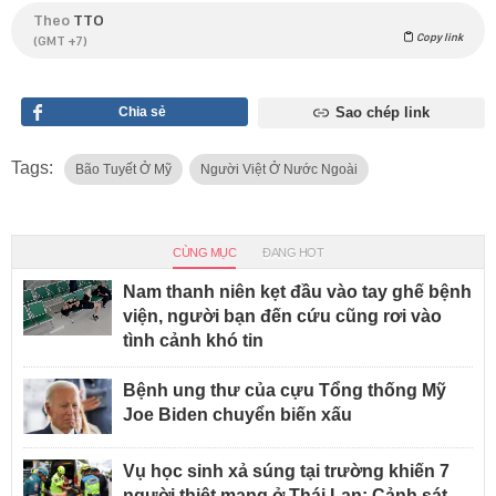
Theo
TTO
Copy link
(GMT +7)
Chia sẻ
Sao chép link
Tags:
Bão Tuyết Ở Mỹ
Người Việt Ở Nước Ngoài
CÙNG MỤC
ĐANG HOT
Nam thanh niên kẹt đầu vào tay ghế bệnh
viện, người bạn đến cứu cũng rơi vào
tình cảnh khó tin
Bệnh ung thư của cựu Tổng thống Mỹ
Joe Biden chuyển biến xấu
Vụ học sinh xả súng tại trường khiến 7
người thiệt mạng ở Thái Lan: Cảnh sát