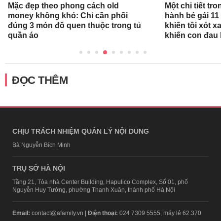
Mặc đẹp theo phong cách old
Một chi tiết t
money không khó: Chỉ cần phối
hành bé gái 11
đúng 3 món đồ quen thuộc trong tủ
khiến tôi xót xa
quần áo
khiến con đau 
ĐỌC THÊM
CHỊU TRÁCH NHIỆM QUẢN LÝ NỘI DUNG
Bà Nguyễn Bích Minh
TRỤ SỞ HÀ NỘI
Tầng 21, Tòa nhà Center Building, Hapulico Complex, Số 01, phố
Nguyễn Huy Tưởng, phường Thanh Xuân, thành phố Hà Nội
Email:
contact@afamily.vn |
Điện thoại:
024 7309 5555, máy lẻ 62.370