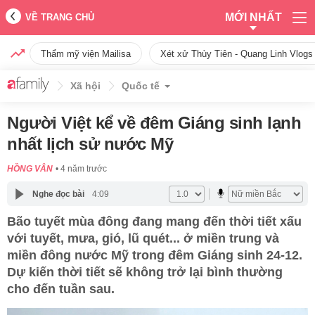
MỚI NHẤT
VỀ TRANG CHỦ
Thẩm mỹ viện Mailisa
Xét xử Thùy Tiên - Quang Linh Vlogs
Xã hội
Quốc tế
Người Việt kể về đêm Giáng sinh lạnh
nhất lịch sử nước Mỹ
HỒNG VÂN
4 năm trước
Nghe đọc bài
4:09
Bão tuyết mùa đông đang mang đến thời tiết xấu
với tuyết, mưa, gió, lũ quét... ở miền trung và
miền đông nước Mỹ trong đêm Giáng sinh 24-12.
Dự kiến thời tiết sẽ không trở lại bình thường
cho đến tuần sau.