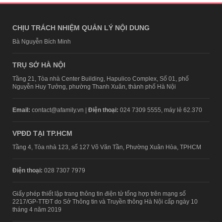
CHỊU TRÁCH NHIỆM QUẢN LÝ NỘI DUNG
Bà Nguyễn Bích Minh
TRỤ SỞ HÀ NỘI
Tầng 21, Tòa nhà Center Building, Hapulico Complex, Số 01, phố
Nguyễn Huy Tưởng, phường Thanh Xuân, thành phố Hà Nội
Email:
contact@afamily.vn |
Điện thoại:
024 7309 5555, máy lẻ 62.370
VPĐD TẠI TP.HCM
Tầng 4, Tòa nhà 123, số 127 Võ Văn Tần, Phường Xuân Hòa, TPHCM
Điện thoại:
028 7307 7979
Giấy phép thiết lập trang thông tin điện tử tổng hợp trên mạng số
2217/GP-TTĐT do Sở Thông tin và Truyền thông Hà Nội cấp ngày 10
tháng 4 năm 2019