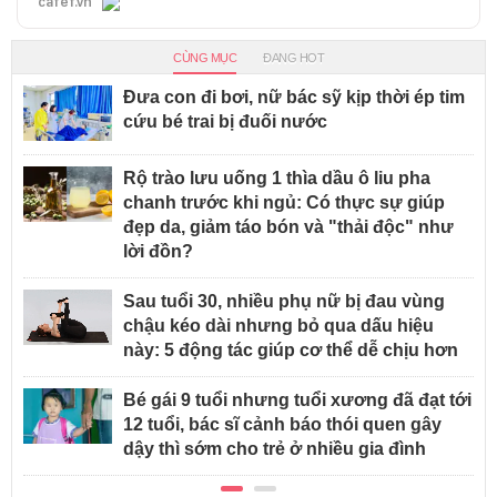
cafef.vn
CÙNG MỤC
ĐANG HOT
Đưa con đi bơi, nữ bác sỹ kịp thời ép tim
cứu bé trai bị đuối nước
Rộ trào lưu uống 1 thìa dầu ô liu pha
chanh trước khi ngủ: Có thực sự giúp
đẹp da, giảm táo bón và "thải độc" như
lời đồn?
Sau tuổi 30, nhiều phụ nữ bị đau vùng
chậu kéo dài nhưng bỏ qua dấu hiệu
này: 5 động tác giúp cơ thể dễ chịu hơn
Bé gái 9 tuổi nhưng tuổi xương đã đạt tới
12 tuổi, bác sĩ cảnh báo thói quen gây
dậy thì sớm cho trẻ ở nhiều gia đình