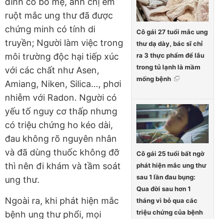
đình có bố mẹ, anh chị em
ruột mắc ung thư đã được
chứng minh có tính di
Cô gái 27 tuổi mắc ung
truyền; Người làm việc trong
thư dạ dày, bác sĩ chỉ
ra 3 thực phẩm để lâu
môi trường độc hại tiếp xúc
trong tủ lạnh là mầm
với các chất như Asen,
mống bệnh
Amiang, Niken, Silica…, phơi
nhiễm với Radon. Người có
yếu tố nguy cơ thấp nhưng
có triệu chứng ho kéo dài,
đau không rõ nguyên nhân
và đã dùng thuốc không đỡ
Cô gái 25 tuổi bất ngờ
thì nên đi khám và tầm soát
phát hiện mắc ung thư
sau 1 lần đau bụng:
ung thư.
Qua đời sau hơn 1
Ngoài ra, khi phát hiện mắc
tháng vì bỏ qua các
triệu chứng của bệnh
bệnh ung thư phổi, mọi