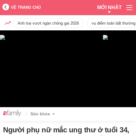
MỚI NHẤT
VỀ TRANG CHỦ
Anh trai vượt ngàn chông gai 2026
vụ điểm toán bất thường
Sức khỏe
Người phụ nữ mắc ung thư ở tuổi 34,