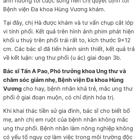
ảnh hưởng tới cuộc sống nên chị quyết định tới
Bệnh viện Đa khoa Hùng Vương khám.
Tại đây, chị Hà được khám và tư vấn chụp cắt lớp
vi tính phổi. Kết quả trên hình ảnh phim phát hiện
khối u thuỳ trên phổi trái rất to, kích thước 9x12
cm. Các bác sĩ đã tiến hành sinh thiết, kết quả trả
về kết luận: ung thư phổi (u ác) giai đoạn 3b.
Bác sĩ Tẩn A Pao, Phó trưởng khoa Ung thư và
chăm sóc giảm nhẹ, Bệnh viện Đa khoa Hùng
Vương
cho hay, bệnh nhân khá trẻ, mắc ung thư
phổi ở giai đoạn muộn, có chỉ định hóa trị.
Khi khai thác tiền sử gia đình, bác sĩ cho biết bố
mẹ, anh chị em ruột của bệnh nhân không mắc
ung thư phổi. Bệnh nhân làm nông nghiệp không
có yếu tố nguy cơ làm việc trong môi trường độc