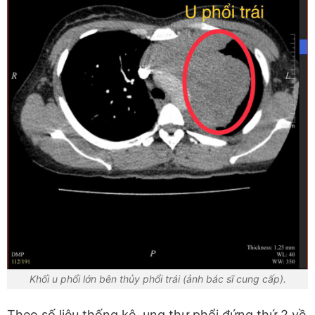
Khối u phổi lớn bên thủy phổi trái (ảnh bác sĩ cung cấp).
Theo số liệu thống kê, ung thư phổi đứng thứ 2 về