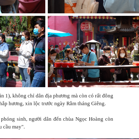
n 1), không chỉ dân địa phương mà còn có rất đông
thắp hương, xin lộc trước ngày Rằm tháng Giêng.
 phóng sinh, người dân đến chùa Ngọc Hoàng còn
ầu cầu may".