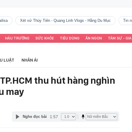
ilisa
Xét xử Thùy Tiên - Quang Linh Vlogs - Hằng Du Mục
tin
HẬU TRƯỜNG
SỨC KHỎE
TIÊU DÙNG
ĂN NGON
TÂM SỰ - GIA
ỂU LUẬT
NHÂN ÁI
 TP.HCM thu hút hàng nghìn
ầu may
1:57
Nghe đọc bài