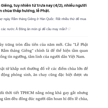
iêng, tuy nhiên từ trưa nay (4/2), nhiều người
 chùa thắp hương, lễ Phật.
chợ ngày Rằm tháng Giêng ở Hàn Quốc: Rất nhiều thứ để mua
n các nước Á Đông ăn món gì để cầu may mắn?
ày trăng tròn đầu tiên của năm mới. Câu "Lễ Phật
Rằm tháng Giêng" chính là để thể hiện tầm quan
sống tín ngưỡng, tâm linh của người dân Việt Nam.
hật tử khắp nơi thường đổ về các điểm chùa lớn để
t động phóng sinh, ăn chay cũng đặc biệt được ưu
 dù thời tiết TPHCM nắng nóng khá gay gắt nhưng
ng tâm đều đông đúc người dân hoan hỉ đến lễ chùa,