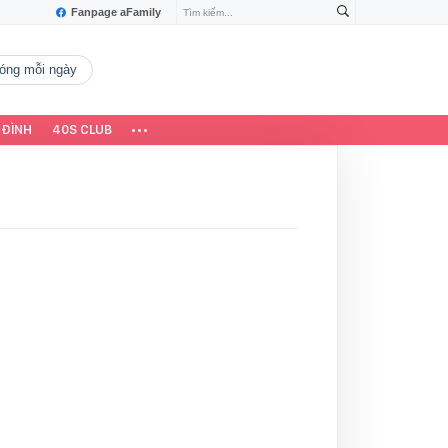
Fanpage aFamily
 nóng mỗi ngày
 ĐÌNH
40S CLUB