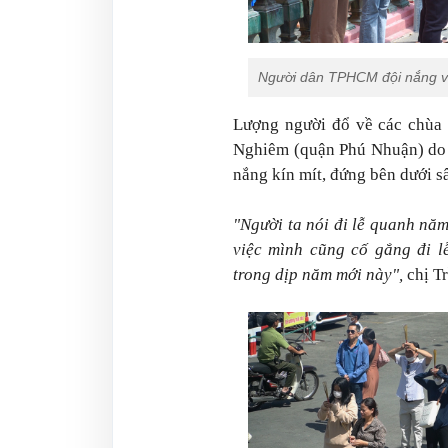
Người dân TPHCM đội nắng v
Lượng người đổ về các chùa 
Nghiêm (quận Phú Nhuận) do t
nắng kín mít, đứng bên dưới s
"Người ta nói đi lễ quanh n
việc mình cũng cố gắng đi 
trong dịp năm mới này",
chị T