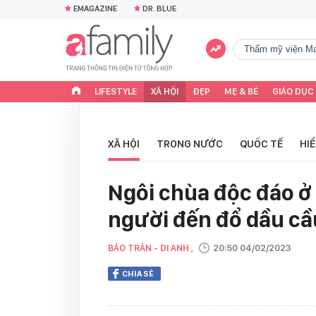
EMAGAZINE
DR. BLUE
Thẩm mỹ viện Ma
LIFESTYLE
XÃ HỘI
ĐẸP
MẸ & BÉ
GIÁO DỤC
XÃ HỘI
TRONG NƯỚC
QUỐC TẾ
HI
Ngôi chùa độc đáo ở
người đến đổ dầu c
BẢO TRÂN - DI ANH ,
20:50 04/02/2023
CHIA SẺ