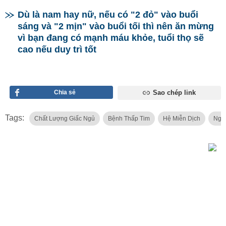
Dù là nam hay nữ, nếu có "2 đỏ" vào buổi
sáng và "2 mịn" vào buổi tối thì nên ăn mừng
vì bạn đang có mạnh máu khỏe, tuổi thọ sẽ
cao nếu duy trì tốt
Chia sẻ
Sao chép link
Tags:
Chất Lượng Giấc Ngủ
Bệnh Thấp Tim
Hệ Miễn Dịch
Ngư