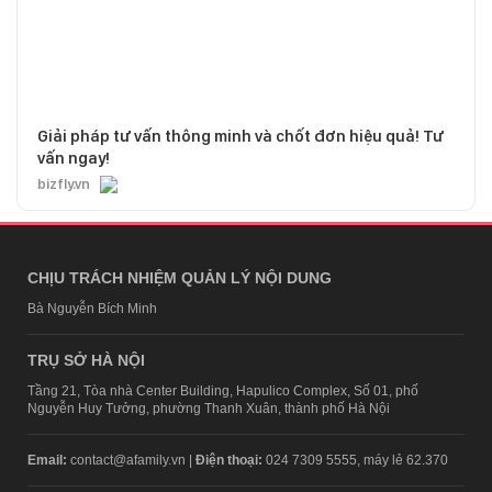
Giải pháp tư vấn thông minh và chốt đơn hiệu quả! Tư
vấn ngay!
bizfly.vn
CHỊU TRÁCH NHIỆM QUẢN LÝ NỘI DUNG
Bà Nguyễn Bích Minh
TRỤ SỞ HÀ NỘI
Tầng 21, Tòa nhà Center Building, Hapulico Complex, Số 01, phố
Nguyễn Huy Tưởng, phường Thanh Xuân, thành phố Hà Nội
Email:
contact@afamily.vn |
Điện thoại:
024 7309 5555, máy lẻ 62.370