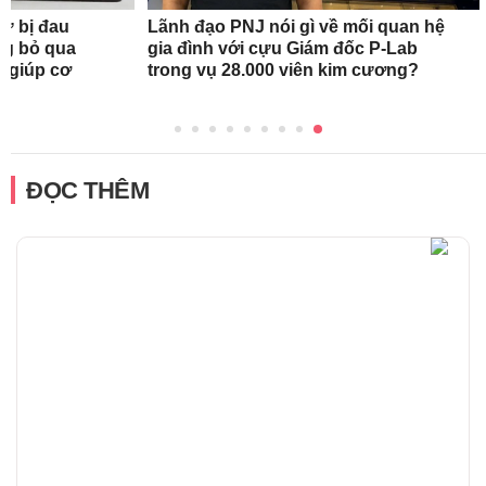
nữ bị đau
Lãnh đạo PNJ nói gì về mối quan hệ
ng bỏ qua
gia đình với cựu Giám đốc P-Lab
c giúp cơ
trong vụ 28.000 viên kim cương?
ĐỌC THÊM