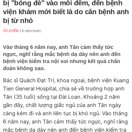
bị "bóng đè" vào mỗi đêm, đến bệnh
viện khám mới biết là do căn bệnh anh
bị từ nhỏ
TÚ UYÊN
6 năm trước
Vào tháng 6 năm nay, anh Tân cảm thấy tức
ngực, nghĩ rằng mắc bệnh dạ dày nên anh đến
bệnh viện kiểm tra nội soi nhưng kết quả chẩn
đoán không sao.
Bác sĩ Quách Đạt Trí, khoa ngoại, bệnh viện Kuang
Tien General Hospital, chia sẻ về trường hợp anh
Tân (35 tuổi) sống tại Đài Loan. Khoảng 2 năm
gần đây, chất lượng giấc ngủ của anh Tân ngày
càng kém đi và anh liên tục bị khó ngủ. Vào tháng
6 năm nay, anh Tân cảm thấy tức ngực, nghĩ rằng
mắc bệnh dạ dày nên anh đến bệnh viện kiểm tra