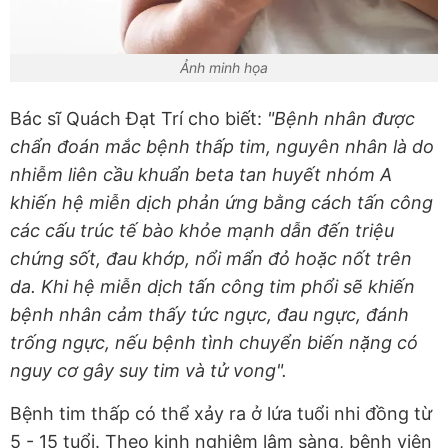
Ảnh minh họa
Bác sĩ Quách Đạt Trí cho biết:
"Bệnh nhân được
chẩn đoán mắc bệnh thấp tim, nguyên nhân là do
nhiễm liên cầu khuẩn beta tan huyết nhóm A
khiến hệ miễn dịch phản ứng bằng cách tấn công
các cấu trúc tế bào khỏe mạnh dẫn đến triệu
chứng sốt, đau khớp, nổi mẩn đỏ hoặc nốt trên
da. Khi hệ miễn dịch tấn công tim phổi sẽ khiến
bệnh nhân cảm thấy tức ngực, đau ngực, đánh
trống ngực, nếu bệnh tình chuyển biến nặng có
nguy cơ gây suy tim và tử vong".
Bệnh tim thấp có thể xảy ra ở lứa tuổi nhi đồng từ
5 - 15 tuổi. Theo kinh nghiệm lâm sàng, bệnh viện