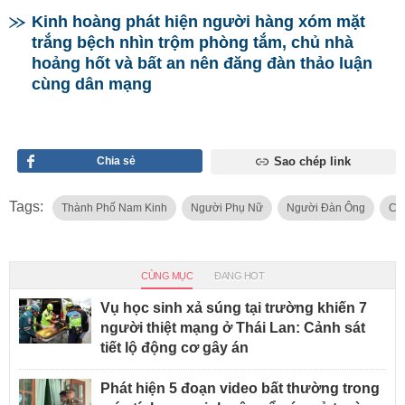
Kinh hoàng phát hiện người hàng xóm mặt
trắng bệch nhìn trộm phòng tắm, chủ nhà
hoảng hốt và bất an nên đăng đàn thảo luận
cùng dân mạng
Chia sẻ
Sao chép link
Tags:
Thành Phố Nam Kinh
Người Phụ Nữ
Người Đàn Ông
Cư
CÙNG MỤC
ĐANG HOT
Vụ học sinh xả súng tại trường khiến 7
người thiệt mạng ở Thái Lan: Cảnh sát
tiết lộ động cơ gây án
Phát hiện 5 đoạn video bất thường trong