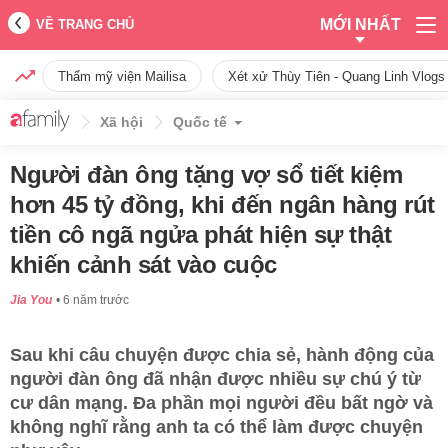
MỚI NHẤT
VỀ TRANG CHỦ
Thẩm mỹ viện Mailisa
Xét xử Thùy Tiên - Quang Linh Vlogs
Xã hội
Quốc tế
Người đàn ông tặng vợ sổ tiết kiệm
hơn 45 tỷ đồng, khi đến ngân hàng rút
tiền cô ngã ngửa phát hiện sự thật
khiến cảnh sát vào cuộc
Jia You
6 năm trước
Sau khi câu chuyện được chia sẻ, hành động của
người đàn ông đã nhận được nhiều sự chú ý từ
cư dân mạng. Đa phần mọi người đều bất ngờ và
không nghĩ rằng anh ta có thể làm được chuyện