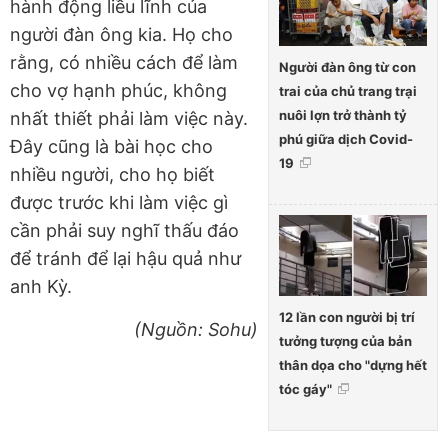
hành động liều lĩnh của
người đàn ông kia. Họ cho
rằng, có nhiều cách để làm
Người đàn ông từ con
cho vợ hạnh phúc, không
trai của chủ trang trại
nuôi lợn trở thành tỷ
nhất thiết phải làm việc này.
phú giữa dịch Covid-
Đây cũng là bài học cho
19
nhiều người, cho họ biết
được trước khi làm việc gì
cần phải suy nghĩ thấu đáo
để tránh để lại hậu quả như
anh Kỳ.
12 lần con người bị trí
(Nguồn: Sohu)
tưởng tượng của bản
thân dọa cho "dựng hết
tóc gáy"