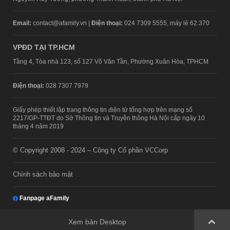
Email:
contact@afamily.vn |
Điện thoại:
024 7309 5555, máy lẻ 62.370
VPĐD TẠI TP.HCM
Tầng 4, Tòa nhà 123, số 127 Võ Văn Tần, Phường Xuân Hòa, TPHCM
Điện thoại:
028 7307 7979
Giấy phép thiết lập trang thông tin điện tử tổng hợp trên mạng số
2217/GP-TTĐT do Sở Thông tin và Truyền thông Hà Nội cấp ngày 10
tháng 4 năm 2019
© Copyright 2008 - 2024 – Công ty Cổ phần VCCorp
Chính sách bảo mật
Fanpage aFamily
Xem bản Desktop