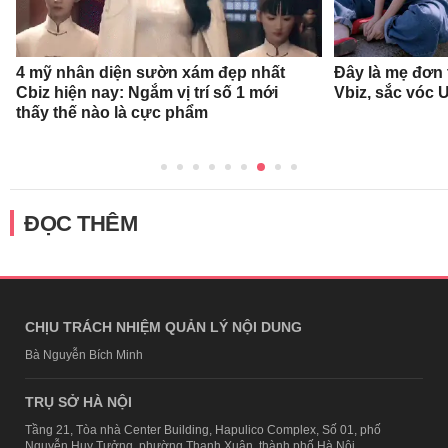
4 mỹ nhân diện sườn xám đẹp nhất
Đây là mẹ đơn
Cbiz hiện nay: Ngắm vị trí số 1 mới
Vbiz, sắc vóc 
thấy thế nào là cực phẩm
ĐỌC THÊM
CHỊU TRÁCH NHIỆM QUẢN LÝ NỘI DUNG
Bà Nguyễn Bích Minh
TRỤ SỞ HÀ NỘI
Tầng 21, Tòa nhà Center Building, Hapulico Complex, Số 01, phố
Nguyễn Huy Tưởng, phường Thanh Xuân, thành phố Hà Nội