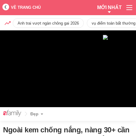
MỚI NHẤT
VỀ TRANG CHỦ
Anh trai vượt ngàn chông gai 2026
vụ điểm toán bất thường
Đẹp
Ngoài kem chống nắng, nàng 30+ cần