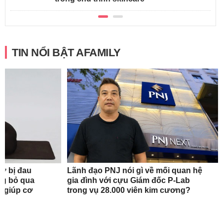
TIN NỔI BẬT AFAMILY
nữ bị đau
Lãnh đạo PNJ nói gì về mối quan hệ
ng bỏ qua
gia đình với cựu Giám đốc P-Lab
c giúp cơ
trong vụ 28.000 viên kim cương?