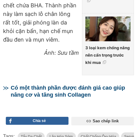
chết chứa BHA. Thành phần
này làm sạch lỗ chân lông
rất tốt, giải phóng làn da
khỏi cặn bẩn, hạn chế mụn
đầu đen và mụn viêm.
3 loại kem chống nắng
Ảnh: Sưu tầm
nên cẩn trọng trước
khi mua
Có một thành phần được đánh giá cao giúp
nâng cơ và tăng sinh Collagen
Chia sẻ
Sao chép link
Tags:
Tẩy Da Chết
Lão Hóa Sớm
Chất Chống Ôxy Hóa
Serum 