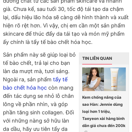
dưỡng chất từ các sản phẩm skincare và nhanh
già. Chưa kể, sau tuổi 30, tốc độ tái tạo da chậm
lại, dấu hiệu lão hóa sẽ càng dễ hình thành và xuất
hiện rõ rệt hơn. Vì vậy, chị em cần một sản phẩm
skincare để thúc đẩy da tái tạo và món mỹ phẩm
ấy chính là tẩy tế bào chết hóa học.
Sản phẩm này sẽ giúp loại bỏ
TIN LIÊN QUAN
tế bào chết, trả lại cho bạn
làn da mượt mà, tươi sáng.
Ngoài ra, sản phẩm
tẩy tế
bào chết hóa học
còn mang
đến tác dụng se nhỏ lỗ chân
Kem chống nắng của
lông về phần nhìn, và góp
sao Hàn: Jennie dùng
loại hơn 1 triệu,
phần tăng sinh collagen. Đối
Taeyeon xài hàng bình
với những nàng sở hữu làn
dân giá chưa đến 200k
da dầu, hãy ưu tiên tẩy da