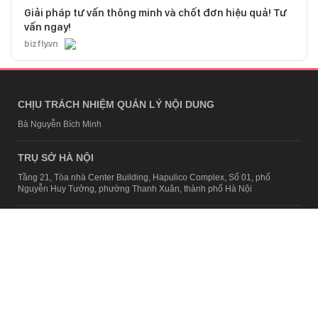
Giải pháp tư vấn thông minh và chốt đơn hiệu quả! Tư
vấn ngay!
bizfly.vn
CHỊU TRÁCH NHIỆM QUẢN LÝ NỘI DUNG
Bà Nguyễn Bích Minh
TRỤ SỞ HÀ NỘI
Tầng 21, Tòa nhà Center Building, Hapulico Complex, Số 01, phố
Nguyễn Huy Tưởng, phường Thanh Xuân, thành phố Hà Nội
Email:
contact@afamily.vn |
Điện thoại:
024 7309 5555, máy lẻ 62.370
VPĐD TẠI TP.HCM
Tầng 4, Tòa nhà 123, số 127 Võ Văn Tần, Phường Xuân Hòa, TPHCM
Điện thoại:
028 7307 7979