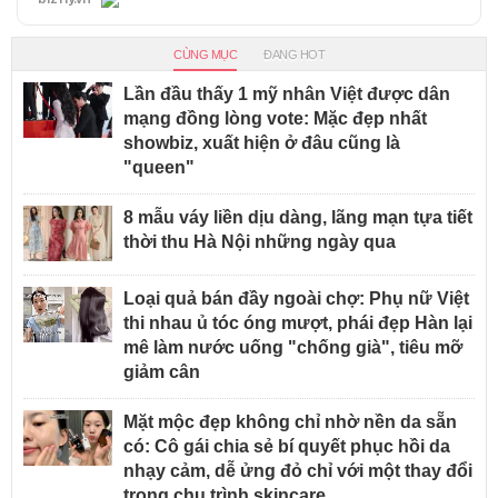
CÙNG MỤC
ĐANG HOT
Lần đầu thấy 1 mỹ nhân Việt được dân
mạng đồng lòng vote: Mặc đẹp nhất
showbiz, xuất hiện ở đâu cũng là
"queen"
8 mẫu váy liền dịu dàng, lãng mạn tựa tiết
thời thu Hà Nội những ngày qua
Loại quả bán đầy ngoài chợ: Phụ nữ Việt
thi nhau ủ tóc óng mượt, phái đẹp Hàn lại
mê làm nước uống "chống già", tiêu mỡ
giảm cân
Mặt mộc đẹp không chỉ nhờ nền da sẵn
có: Cô gái chia sẻ bí quyết phục hồi da
nhạy cảm, dễ ửng đỏ chỉ với một thay đổi
trong chu trình skincare