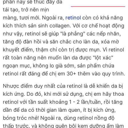
phần này sẽ thúc đẩy da
tái tạo, trở nên mịn
màng, tươi mới. Ngoài ra,
retinol
còn có khả năng
kích thích sản sinh collagen. Với cơ chế hoạt động
như vậy, retinol sẽ giúp "là phẳng" các nếp nhăn,
tăng độ đàn hồi và săn chắc cho làn da, xóa mờ
khuyết điểm, thậm chí còn trị được mụn. Vì retinol
rất toàn năng nên muốn làn da được "lột xác"
ngoạn mục, không lo già sớm, sản phẩm chứa
retinol rất đáng để chị em 30+ thêm vào quy trình.
Nhược điểm duy nhất của retinol là dễ khiến da bị
kích ứng. Do đó, khi mới sử dụng, chị em hãy thoa
retinol với tần suất khoảng 1 - 2 lần/tuần, rồi tăng
dần để da có thời gian làm quen, ít bị kích ứng,
bóng tróc nhé! Ngoài ra, dùng retinol nồng độ
thấp trước, và không quên bôi kem dưỡng ẩm làm