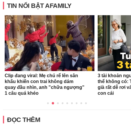
TIN NỔI BẬT AFAMILY
Clip đang viral: Mẹ chú rể lên sân
3 tài khoản ng
khấu khiến con trai không dám
thể không có: 
quay đầu nhìn, anh "chữa ngượng"
già rất dễ rơi
1 câu quá khéo
con cái
ĐỌC THÊM