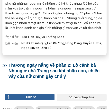
phụ nữ, những người mẹ ở những thế hệ khác nhau. Cô bé của
năm xưa trở thành người mẹ hôm nay, người mẹ ngày xưa trở
thành bà ngoại bây giờ… Có những lúc, những người phụ nữ khác
thế hệ xung khắc, đối lập, tranh cãi nhau. Nhưng cuối cùng, họ đã
luôn gặp nhau ở một điểm: là tình yêu thương, là nhu cầu bảo vệ,
là khát khao dành cho gia đình những gì trọn vẹn và tốt đẹp nhất.
Đạo diễn:
Bùi Tiến Huy, Vũ Trường Khoa
NSND Thanh Quý, Lan Phương, Hồng Đăng, Huyền Lizzie,
Diễn viên:
Ngọc Huyền, Đình Tú
Thương ngày nắng về phần 2: Lộ cảnh bà
Nhung ở nhà Trang sau khi nhận con, chiếc
váy của nữ chính gây chú ý
Chia sẻ
Sao chép link