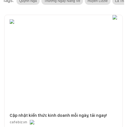
Tags:
Quỳnh Nga
Thương Ngày Nắng Về
Huyền Lizzie
Lã Tha
Cập nhật kiến thức kinh doanh mỗi ngày, tải ngay!
cafebiz.vn