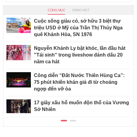
CÙNG MỤC
ĐANG HOT
Cuộc sống giàu có, sở hữu 3 biệt thự
triệu USD ở Mỹ của Trần Thị Thúy Nga
quê Khánh Hòa, SN 1976
Nguyễn Khánh Ly bật khóc, lần đầu hát
"Tái sinh" trong liveshow đánh dấu 20
năm ca hát
Công diễn “Đất Nước Thiên Hùng Ca”:
75 phút khiến khán giả đi từ choáng
ngợp đến vỡ òa
17 giây xấu hổ muốn độn thổ của Vương
Sở Nhiên