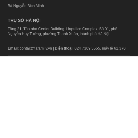
Bà Nguyễn Bích Minh
TRỤ SỞ HÀ NỘI
Tầng 21, Tòa nhà Center Building, Hapulico Complex, Số 01, phố
Nguyễn Huy Tưởng, phường Thanh Xuân, thành phố Hà Nội
Email:
contact@afamily.vn |
Điện thoại:
024 7309 5555, máy lẻ 62.370
VPĐD TẠI TP.HCM
Tầng 4, Tòa nhà 123, số 127 Võ Văn Tần, Phường Xuân Hòa, TPHCM
Điện thoại:
028 7307 7979
Giấy phép thiết lập trang thông tin điện tử tổng hợp trên mạng số
2217/GP-TTĐT do Sở Thông tin và Truyền thông Hà Nội cấp ngày 10
tháng 4 năm 2019
© Copyright 2008 - 2024 – Công ty Cổ phần VCCorp