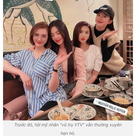
Trước đó, hội mỹ nhân "vũ trụ VTV" vẫn thường xuyên
hẹn hò.