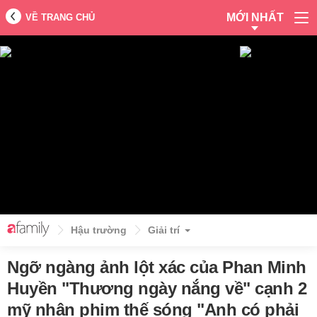
MỚI NHẤT
VỀ TRANG CHỦ
Hậu trường
Giải trí
Ngỡ ngàng ảnh lột xác của Phan Minh
Huyền "Thương ngày nắng về" cạnh 2
mỹ nhân phim thế sóng "Anh có phải