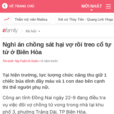
MỚI NHẤT
VỀ TRANG CHỦ
Thẩm mỹ viện Mailisa
Xét xử Thùy Tiên - Quang Linh Vlogs
Xã hội
Nghi án chồng sát hại vợ rồi treo cổ tự
tử ở Biên Hòa
Tin-ảnh: Ng.Tuấn-H.Xuân
6 năm trước
Tại hiện trường, lực lượng chức năng thu giữ 1
chiếc búa dính đầy máu và 1 con dao bên cạnh
thi thể người phụ nữ.
Công an tỉnh Đồng Nai ngày 22-9 đang điều tra
vụ việc đôi vợ chồng tử vong trong nhà tại khu
phố 3, phường Trảng Dài, TP Biên Hòa.