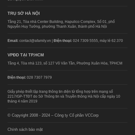
TRỤ SỞ HÀ NỘI
Tầng 21, Tòa nhà Center Building, Hapulico Complex, Số 01, phố
Nguyễn Huy Tưởng, phường Thanh Xuân, thành phố Hà Nội
Email:
contact@afamily.vn |
Điện thoại:
024 7309 5555, máy lẻ 62.370
VPĐD TẠI TP.HCM
Tầng 4, Tòa nhà 123, số 127 Võ Văn Tần, Phường Xuân Hòa, TPHCM
Điện thoại:
028 7307 7979
Giấy phép thiết lập trang thông tin điện tử tổng hợp trên mạng số
2217/GP-TTĐT do Sở Thông tin và Truyền thông Hà Nội cấp ngày 10
tháng 4 năm 2019
© Copyright 2008 - 2024 – Công ty Cổ phần VCCorp
Chính sách bảo mật