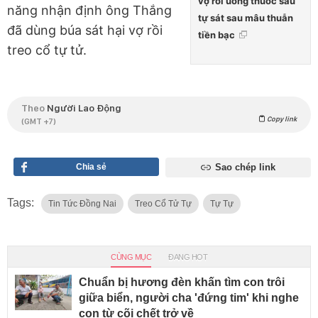
vợ rồi uống thuốc sâu
năng nhận định ông Thắng
tự sát sau mâu thuẫn
đã dùng búa sát hại vợ rồi
tiền bạc
treo cổ tự tử.
Theo
Người Lao Động
Copy link
(GMT +7)
Chia sẻ
Sao chép link
Tags:
Tin Tức Đồng Nai
Treo Cổ Tử Tự
Tự Tự
CÙNG MỤC
ĐANG HOT
Chuẩn bị hương đèn khấn tìm con trôi
giữa biển, người cha 'đứng tim' khi nghe
con từ cõi chết trở về