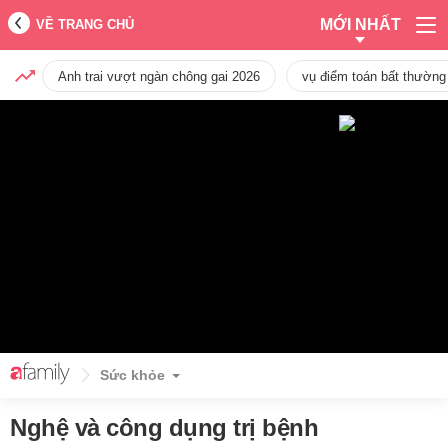
MỚI NHẤT
VỀ TRANG CHỦ
Anh trai vượt ngàn chông gai 2026
vụ điểm toán bất thường
Sức khỏe
Nghệ và công dụng trị bệnh