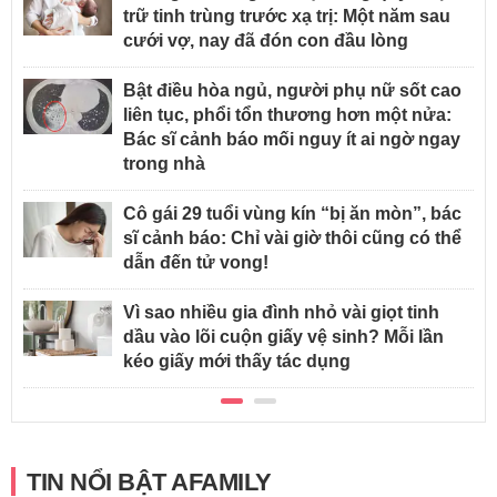
trữ tinh trùng trước xạ trị: Một năm sau
cưới vợ, nay đã đón con đầu lòng
Bật điều hòa ngủ, người phụ nữ sốt cao
liên tục, phổi tổn thương hơn một nửa:
Bác sĩ cảnh báo mối nguy ít ai ngờ ngay
trong nhà
Cô gái 29 tuổi vùng kín “bị ăn mòn”, bác
sĩ cảnh báo: Chỉ vài giờ thôi cũng có thể
dẫn đến tử vong!
Vì sao nhiều gia đình nhỏ vài giọt tinh
dầu vào lõi cuộn giấy vệ sinh? Mỗi lần
kéo giấy mới thấy tác dụng
TIN NỔI BẬT AFAMILY