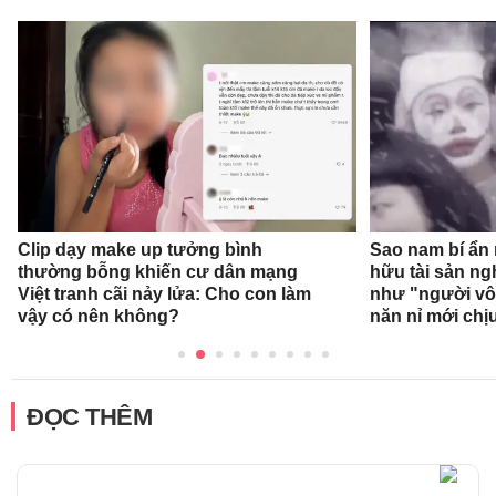
Clip dạy make up tưởng bình
Sao nam bí ẩn
thường bỗng khiến cư dân mạng
hữu tài sản ng
Việt tranh cãi nảy lửa: Cho con làm
như "người vô 
vậy có nên không?
năn nỉ mới chị
ĐỌC THÊM