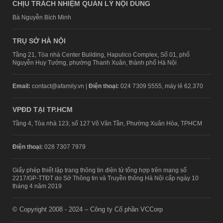
CHỊU TRÁCH NHIỆM QUẢN LÝ NỘI DUNG
Bà Nguyễn Bích Minh
TRỤ SỞ HÀ NỘI
Tầng 21, Tòa nhà Center Building, Hapulico Complex, Số 01, phố
Nguyễn Huy Tưởng, phường Thanh Xuân, thành phố Hà Nội
Email:
contact@afamily.vn |
Điện thoại:
024 7309 5555, máy lẻ 62.370
VPĐD TẠI TP.HCM
Tầng 4, Tòa nhà 123, số 127 Võ Văn Tần, Phường Xuân Hòa, TPHCM
Điện thoại:
028 7307 7979
Giấy phép thiết lập trang thông tin điện tử tổng hợp trên mạng số
2217/GP-TTĐT do Sở Thông tin và Truyền thông Hà Nội cấp ngày 10
tháng 4 năm 2019
© Copyright 2008 - 2024 – Công ty Cổ phần VCCorp