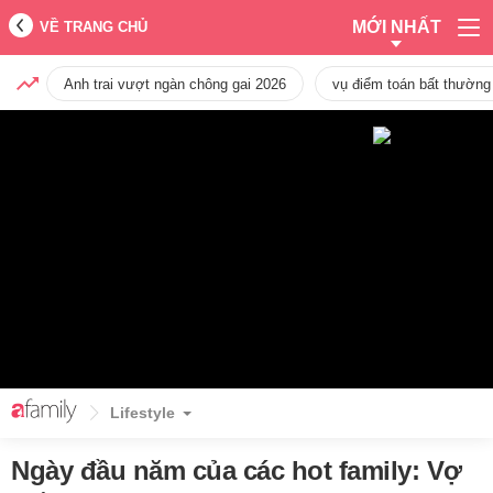
MỚI NHẤT
VỀ TRANG CHỦ
Anh trai vượt ngàn chông gai 2026
vụ điểm toán bất thường
Lifestyle
Ngày đầu năm của các hot family: Vợ