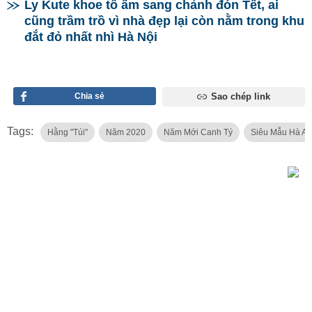
Ly Kute khoe tổ ấm sang chảnh đón Tết, ai
cũng trầm trồ vì nhà đẹp lại còn nằm trong khu
đắt đỏ nhất nhì Hà Nội
Chia sẻ
Sao chép link
Tags:
Hằng "túi"
Năm 2020
Năm Mới Canh Tý
Siêu Mẫu Hà A