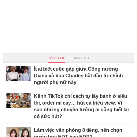
CÙNG MỤC
ĐANG HOT
Ít ai biết cuộc gặp giữa Công nương
Diana và Vua Charles bắt đầu từ chính
người phụ nữ này
Kênh TikTok chỉ cách tự lấy bánh ở siêu
thị, order mì cay… hút cả triệu view: Vì
sao những chuyện tưởng ai cũng biết lại
có sức hút?
Làm việc văn phòng 8 tiếng, nên chọn
nước hoa EDT hay EDP?