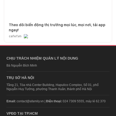
Theo dõi biến động thị trường mọi lúc, mọi nơi, tải app
ngay!
cafef.vn
CHỊU TRÁCH NHIỆM QUẢN LÝ NỘI DUNG
Bà Nguyễn Bích Minh
TRỤ SỞ HÀ NỘI
Tầng 21, Tòa nhà Center Building, Hapulico Complex, Số 01, phố
Nguyễn Huy Tưởng, phường Thanh Xuân, thành phố Hà Nội
Email:
contact@afamily.vn |
Điện thoại:
024 7309 5555, máy lẻ 62.370
VPĐD TẠI TP.HCM