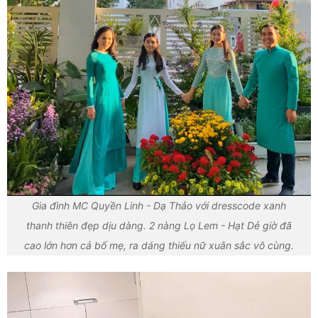
Gia đình MC Quyền Linh - Dạ Thảo với dresscode xanh
thanh thiên đẹp dịu dàng. 2 nàng Lọ Lem - Hạt Dẻ giờ đã
cao lớn hơn cả bố mẹ, ra dáng thiếu nữ xuân sắc vô cùng.