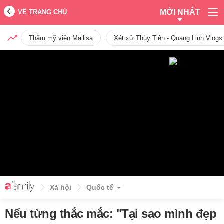
MỚI NHẤT
VỀ TRANG CHỦ
Thẩm mỹ viện Mailisa
Xét xử Thùy Tiên - Quang Linh Vlogs
Xã hội
Quốc tế
Nếu từng thắc mắc: "Tại sao mình đẹp