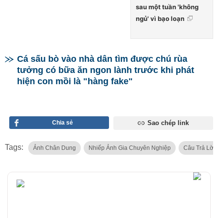
sau một tuần 'không
ngủ' vì bạo loạn
Cá sấu bò vào nhà dân tìm được chú rùa
tưởng có bữa ăn ngon lành trước khi phát
hiện con mồi là "hàng fake"
Chia sẻ
Sao chép link
Tags:
Ảnh Chân Dung
Nhiếp Ảnh Gia Chuyên Nghiệp
Câu Trả Lời