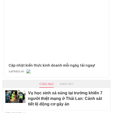
Cập nhật kiến thức kinh doanh mỗi ngày, tải ngay!
cafebiz.vn
CÙNG MỤC
ĐANG HOT
Vụ học sinh xả súng tại trường khiến 7
người thiệt mạng ở Thái Lan: Cảnh sát
tiết lộ động cơ gây án