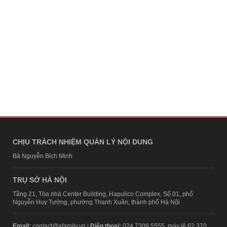
CHỊU TRÁCH NHIỆM QUẢN LÝ NỘI DUNG
Bà Nguyễn Bích Minh
TRỤ SỞ HÀ NỘI
Tầng 21, Tòa nhà Center Building, Hapulico Complex, Số 01, phố
Nguyễn Huy Tưởng, phường Thanh Xuân, thành phố Hà Nội
Email:
contact@afamily.vn |
Điện thoại:
024 7309 5555, máy lẻ 62.370