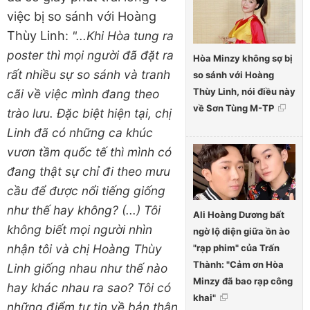
việc bị so sánh với Hoàng
Thùy Linh:
"...Khi Hòa tung ra
poster thì mọi người đã đặt ra
Hòa Minzy không sợ bị
rất nhiều sự so sánh và tranh
so sánh với Hoàng
Thùy Linh, nói điều này
cãi về việc mình đang theo
về Sơn Tùng M-TP
trào lưu. Đặc biệt hiện tại, chị
Linh đã có những ca khúc
vươn tầm quốc tế thì mình có
đang thật sự chỉ đi theo mưu
cầu để được nổi tiếng giống
như thế hay không? (...) Tôi
Ali Hoàng Dương bất
không biết mọi người nhìn
ngờ lộ diện giữa ồn ào
nhận tôi và chị Hoàng Thùy
"rạp phim" của Trấn
Thành: "Cảm ơn Hòa
Linh giống nhau như thế nào
Minzy đã bao rạp công
hay khác nhau ra sao? Tôi có
khai"
những điểm tự tin về bản thân