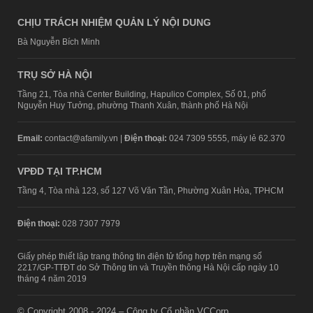
CHỊU TRÁCH NHIỆM QUẢN LÝ NỘI DUNG
Bà Nguyễn Bích Minh
TRỤ SỞ HÀ NỘI
Tầng 21, Tòa nhà Center Building, Hapulico Complex, Số 01, phố
Nguyễn Huy Tưởng, phường Thanh Xuân, thành phố Hà Nội
Email:
contact@afamily.vn |
Điện thoại:
024 7309 5555, máy lẻ 62.370
VPĐD TẠI TP.HCM
Tầng 4, Tòa nhà 123, số 127 Võ Văn Tần, Phường Xuân Hòa, TPHCM
Điện thoại:
028 7307 7979
Giấy phép thiết lập trang thông tin điện tử tổng hợp trên mạng số
2217/GP-TTĐT do Sở Thông tin và Truyền thông Hà Nội cấp ngày 10
tháng 4 năm 2019
© Copyright 2008 - 2024 – Công ty Cổ phần VCCorp