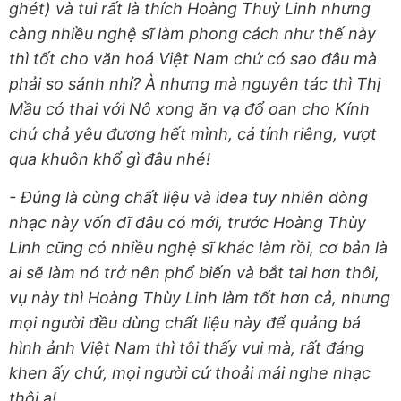
ghét) và tui rất là thích Hoàng Thuỳ Linh nhưng
càng nhiều nghệ sĩ làm phong cách như thế này
thì tốt cho văn hoá Việt Nam chứ có sao đâu mà
phải so sánh nhỉ? À nhưng mà nguyên tác thì Thị
Mầu có thai với Nô xong ăn vạ đổ oan cho Kính
chứ chả yêu đương hết mình, cá tính riêng, vượt
qua khuôn khổ gì đâu nhé!
- Đúng là cùng chất liệu và idea tuy nhiên dòng
nhạc này vốn dĩ đâu có mới, trước Hoàng Thùy
Linh cũng có nhiều nghệ sĩ khác làm rồi, cơ bản là
ai sẽ làm nó trở nên phổ biến và bắt tai hơn thôi,
vụ này thì Hoàng Thùy Linh làm tốt hơn cả, nhưng
mọi người đều dùng chất liệu này để quảng bá
hình ảnh Việt Nam thì tôi thấy vui mà, rất đáng
khen ấy chứ, mọi người cứ thoải mái nghe nhạc
thôi ạ!