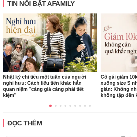
TIN NỔI BẬT AFAMILY
Nhật ký chi tiêu một tuần của người
Cô gái giảm 10k
nghỉ hưu: Cách tiêu tiền khác hẳn
xuống size S n
quan niệm “càng già càng phải tiết
giản: Không nh
kiệm”
không tập đến k
ĐỌC THÊM