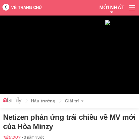
MỚI NHẤT
VỀ TRANG CHỦ
Hậu trường
Giải trí
Netizen phản ứng trái chiều về MV mới
của Hòa Minzy
TIỂU DUY
3 năm trước