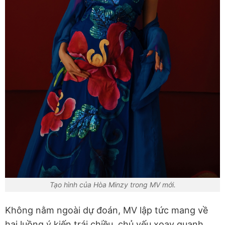
Tạo hình của Hòa Minzy trong MV mới.
Không nằm ngoài dự đoán, MV lập tức mang về
hai luồng ý kiến trái chiều, chủ yếu xoay quanh