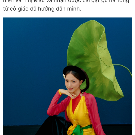
hiện vai Thị Mầu và nhận được cái gật gù hài lòng
từ cô giáo đã hướng dẫn mình.