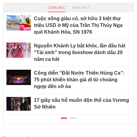
CÙNG MỤC
ĐANG HOT
Cuộc sống giàu có, sở hữu 3 biệt thự
triệu USD ở Mỹ của Trần Thị Thúy Nga
quê Khánh Hòa, SN 1976
Nguyễn Khánh Ly bật khóc, lần đầu hát
"Tái sinh" trong liveshow đánh dấu 20
năm ca hát
Công diễn “Đất Nước Thiên Hùng Ca”:
75 phút khiến khán giả đi từ choáng
ngợp đến vỡ òa
17 giây xấu hổ muốn độn thổ của Vương
Sở Nhiên