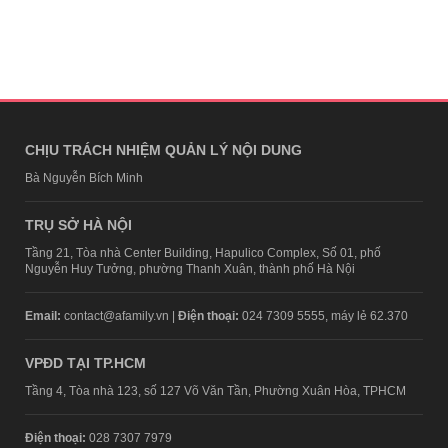
CHỊU TRÁCH NHIỆM QUẢN LÝ NỘI DUNG
Bà Nguyễn Bích Minh
TRỤ SỞ HÀ NỘI
Tầng 21, Tòa nhà Center Building, Hapulico Complex, Số 01, phố
Nguyễn Huy Tưởng, phường Thanh Xuân, thành phố Hà Nội
Email:
contact@afamily.vn |
Điện thoại:
024 7309 5555, máy lẻ 62.370
VPĐD TẠI TP.HCM
Tầng 4, Tòa nhà 123, số 127 Võ Văn Tần, Phường Xuân Hòa, TPHCM
Điện thoại:
028 7307 7979