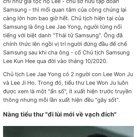
chi như gia tộc họ Lee - chủ sở hữu tập đoàn
Samsung - thì mối quan tâm của công chúng lại
càng lớn hơn bao giờ hết. Chủ tịch hiện tại của
Samsung là ông Lee Jae Yong, người từng nổi
tiếng với biệt danh "Thái tử Samsung". Ông đã
chính thức lên ngồi vị trí người đứng đầu đế chế
Samsung sau khi cha ông - cố Chủ tịch Samsung
Lee Kun Hee qua đời vào tháng 10/2020.
Chủ tịch Lee Jae Yong có 2 người con Lee Won Ju
và Lee Ji Ho. Trong đó, tiểu thư Lee Won Ju luôn
được xem là một "ẩn số", ít xuất hiện trước truyền
thông nhưng mỗi lần xuất hiện đều "gây sốt".
Nàng tiểu thư "đi lùi mới về vạch đích"