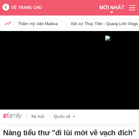
MỚI NHẤT
VỀ TRANG CHỦ
Thẩm mỹ viện Mailisa
Xét xử Thùy Tiên - Quang Linh Vlogs
Xã hội
Quốc tế
Nàng tiểu thư "đi lùi mới về vạch đích"