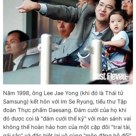
Năm 1998, ông Lee Jae Yong (khi đó là Thái tử
Samsung) kết hôn với Im Se Ryung, tiểu thư Tập
đoàn Thực phẩm Daesang. Đám cưới của họ khi
đó được coi là "đám cưới thế kỷ" với màn sánh vai
không thể hoàn hảo hơn của một cặp đôi "trai tài,
gái sắc" và đặc biệt lại vô cùng "môn đăng hộ đối".