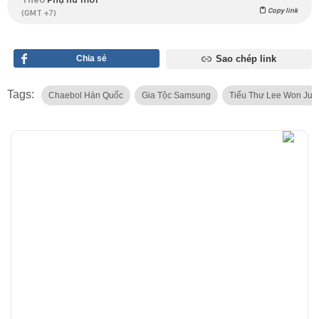
Copy link
(GMT +7)
Chia sẻ
Sao chép link
Tags:
Chaebol Hàn Quốc
Gia Tộc Samsung
Tiểu Thư Lee Won Ju