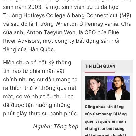
sinh năm 2003, là một sinh viên ưu tú đã học
Trường Hotkeys College ở bang Connecticut (Mỹ)
và sau đó là Trường Wharton ở Pennsylvania. Cha
của anh, Anton Taeyun Won, là CEO của Blue
River Advisors, một công ty bất động sản nổi
tiếng của Hàn Quốc.
Hiện chưa có bất kỳ thông
TIN LIÊN QUAN
tin nào từ phía nhân vật
chính nhưng cư dân mạng tỏ
ra thích thú vì thông qua nét
mặt, có vẻ như tiểu thư Lee
đã được tận hưởng những
Công chúa kín tiếng
phút giây thực sự hạnh phúc.
của Samsung: Bị lãng
quên vì quá viên mãn
Nguồn: Tổng hợp
nhưng ít ai biết cũng
giỏi giang và khí chất