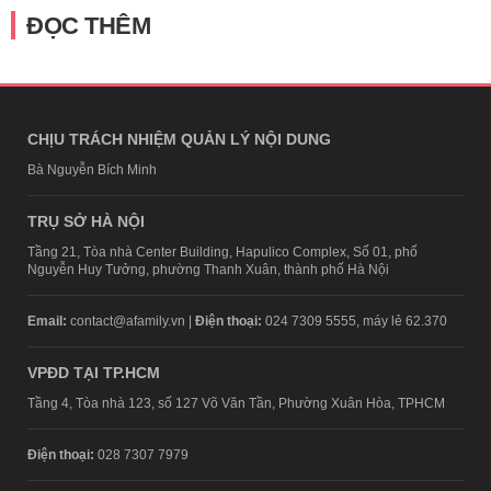
ĐỌC THÊM
CHỊU TRÁCH NHIỆM QUẢN LÝ NỘI DUNG
Bà Nguyễn Bích Minh
TRỤ SỞ HÀ NỘI
Tầng 21, Tòa nhà Center Building, Hapulico Complex, Số 01, phố
Nguyễn Huy Tưởng, phường Thanh Xuân, thành phố Hà Nội
Email:
contact@afamily.vn |
Điện thoại:
024 7309 5555, máy lẻ 62.370
VPĐD TẠI TP.HCM
Tầng 4, Tòa nhà 123, số 127 Võ Văn Tần, Phường Xuân Hòa, TPHCM
Điện thoại:
028 7307 7979