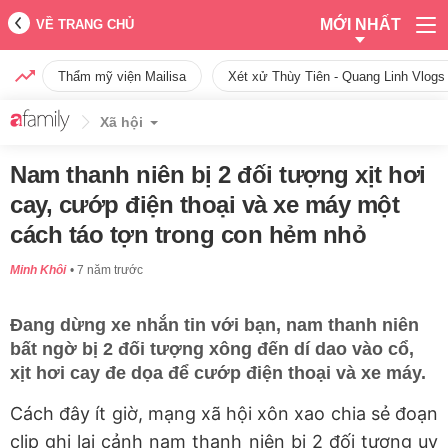
MỚI NHẤT
VỀ TRANG CHỦ
Thẩm mỹ viện Mailisa
Xét xử Thùy Tiên - Quang Linh Vlogs
Xã hội
Nam thanh niên bị 2 đối tượng xịt hơi
cay, cướp điện thoại và xe máy một
cách táo tợn trong con hẻm nhỏ
Minh Khôi
7 năm trước
Đang dừng xe nhắn tin với bạn, nam thanh niên
bất ngờ bị 2 đối tượng xông đến dí dao vào cổ,
xịt hơi cay đe dọa để cướp điện thoại và xe máy.
Cách đây ít giờ, mạng xã hội xôn xao chia sẻ đoạn
clip ghi lại cảnh nam thanh niên bị 2 đối tượng uy