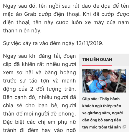
Ngay sau đó, tên ngồi sau rút dao đe dọa để tên
mặc áo Grab cướp điện thoại. Khi đã cướp được
điện thoại, tên này cướp luôn xe máy của nam
thanh niên này.
Sự việc xảy ra vào đêm ngày 13/11/2019.
Ngay sau khi đăng tải, đoạn
TIN LIÊN QUAN
clip đã khiến rất nhiều người
xem sợ hãi và bàng hoàng
trước sự táo tợn và manh
động của 2 đối tượng trên.
Bên cạnh đó, nhiều người đã
Clip sốc: Thấy hành
chia sẻ cho bạn bè, người
khách ngủ thiếp trên
xe giường nằm, người
thân để mọi người đề phòng.
đàn ông bò sang tiện
Đặc biệt các chị em phụ nữ
tay móc trộm tài sản
tránh đi đêm hay vào ngõ