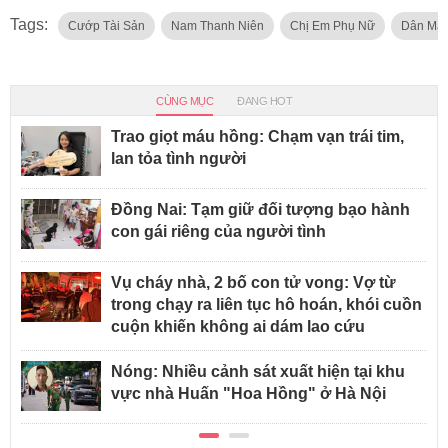
Tags:
Cướp Tài Sản
Nam Thanh Niên
Chị Em Phụ Nữ
Dân Mạn
CÙNG MỤC
ĐANG HOT
Trao giọt máu hồng: Chạm vạn trái tim,
lan tỏa tình người
Đồng Nai: Tạm giữ đối tượng bạo hành
con gái riêng của người tình
Vụ cháy nhà, 2 bố con tử vong: Vợ từ
trong chạy ra liên tục hô hoán, khói cuồn
cuộn khiến không ai dám lao cứu
Nóng: Nhiều cảnh sát xuất hiện tại khu
vực nhà Huấn "Hoa Hồng" ở Hà Nội