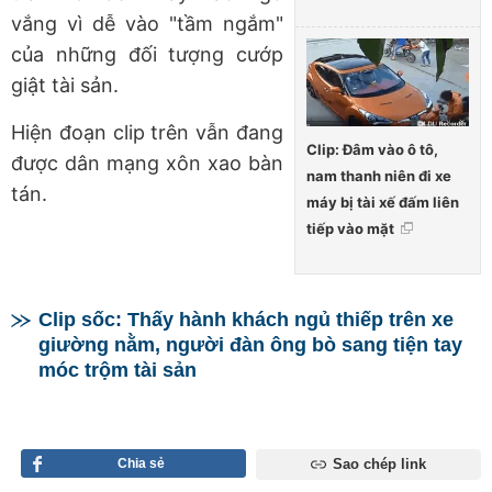
vắng vì dễ vào "tầm ngắm"
của những đối tượng cướp
giật tài sản.
Hiện đoạn clip trên vẫn đang
Clip: Đâm vào ô tô,
được dân mạng xôn xao bàn
nam thanh niên đi xe
tán.
máy bị tài xế đấm liên
tiếp vào mặt
Clip sốc: Thấy hành khách ngủ thiếp trên xe
giường nằm, người đàn ông bò sang tiện tay
móc trộm tài sản
Chia sẻ
Sao chép link