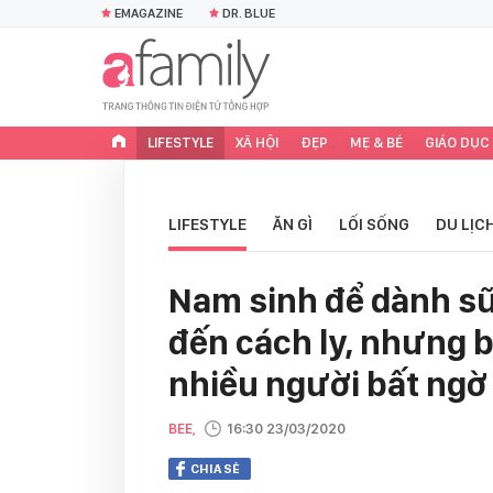
EMAGAZINE
DR. BLUE
LIFESTYLE
XÃ HỘI
ĐẸP
MẸ & BÉ
GIÁO DỤC
LIFESTYLE
ĂN GÌ
LỐI SỐNG
DU LỊC
Nam sinh để dành sữ
đến cách ly, nhưng b
nhiều người bất ngờ
BEE,
16:30 23/03/2020
CHIA SẺ