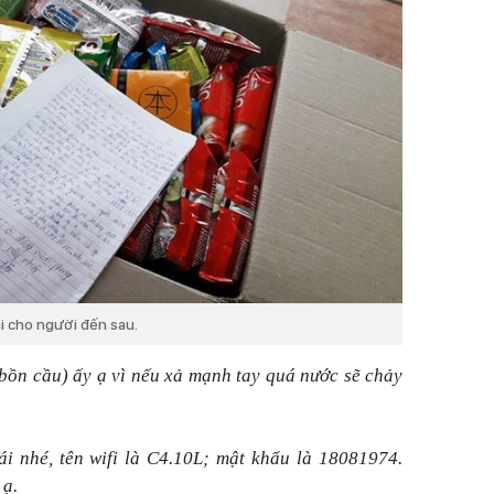
ại cho người đến sau.
(bồn cầu) ấy ạ vì nếu xả mạnh tay quá nước sẽ chảy
i nhé, tên wifi là C4.10L; mật khẩu là 18081974.
 ạ.