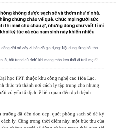
 phòng không được sạch sẽ và thơm như ở nhà.
5 thằng chúng cháu về quê. Chúc mọi người sức
fi thì mail cho cháu ạ", những dòng chữ viết tỉ mỉ
i khỏi ký túc xá của nam sinh này khiến nhiều
g dòng đời xô đẩy đi bán đồ gia dụng: Nội dung từng bài thơ
iễn lố, bắt trend cũ rích” khi mang món kẹo thối đi troll mẹ
 Đại học FPT, thuộc khu công nghệ cao Hòa Lạc,
h thức trở thành nơi cách ly tập trung cho những
ười có yếu tố dịch tễ liên quan đến dịch bệnh
a trường đã đến dọn dẹp, quét phòng sạch sẽ để ký
 cách ly. Cũng trong thời điểm này, một bức thư của