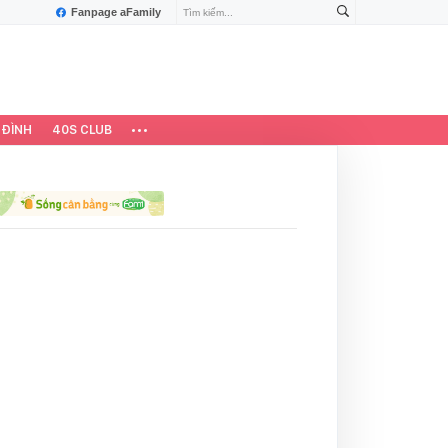
Fanpage aFamily
 ĐÌNH
40S CLUB