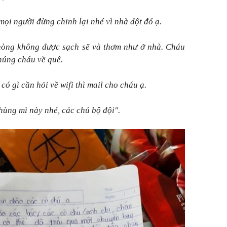
mọi người đừng chỉnh lại nhé vì nhà dột đó ạ.
phòng không được sạch sẽ và thơm như ở nhà. Cháu
chúng cháu về quê.
ó gì cần hỏi về wifi thì mail cho cháu ạ.
ùng mì này nhé, các chú bộ đội".