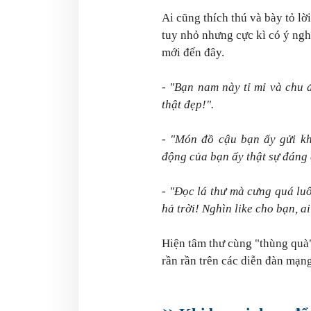
Ai cũng thích thú và bày tỏ l
tuy nhỏ nhưng cực kì có ý ngh
mới đến đây.
- "Bạn nam này tỉ mỉ và chu 
thật đẹp!".
- "Món đồ cậu bạn ấy gửi kh
động của bạn ấy thật sự đáng 
- "Đọc lá thư mà cưng quá lu
hả trời! Nghìn like cho bạn, 
Hiện tâm thư cùng "thùng quà
rần rần trên các diễn đàn mạn