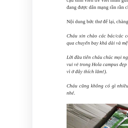
cậu sinh viên trẻ viết nhắn gử
đang được dân mạng rần rần ch
Nội dung bức thư để lại, chàng 
Cháu xin chào các bác/các cô
qua chuyến bay khá dài và mệ
Lời đầu tiên cháu chúc mọi ng
vui vẻ trong Hola campus đẹp
vì ở đây thích lắm!).
Cháu cũng không có gì nhiều
nhé.