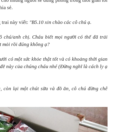
i cho những người sẽ dùng phòng trong thời gian tới
ia sẻ.
trai này viết:
"B5.10 xin chào các cô chú ạ.
 chú/anh chị. Cháu biết mọi người có thể đã trải
t mỏi rồi đúng không ạ?
ười có một sức khỏe thật tốt và có khoảng thời gian
 đẽ này của chúng cháu nhé (Đừng nghĩ là cách ly ạ
, còn lại một chút sữa và đồ ăn, cô chú đừng chê