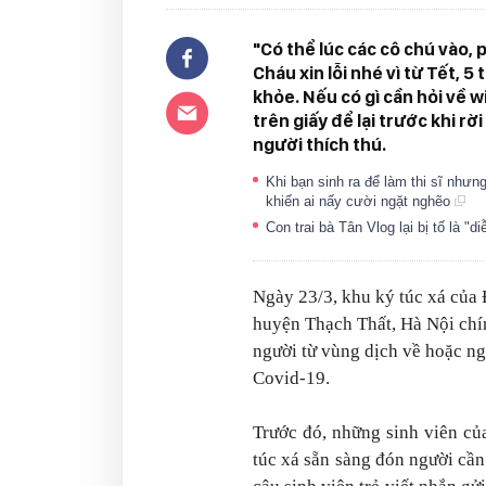
"Có thể lúc các cô chú vào,
Cháu xin lỗi nhé vì từ Tết, 
khỏe. Nếu có gì cần hỏi về wi
trên giấy để lại trước khi rờ
người thích thú.
Khi bạn sinh ra để làm thi sĩ nhưn
khiến ai nấy cười ngặt nghẽo
Con trai bà Tân Vlog lại bị tố là "d
Ngày 23/3, khu ký túc xá của
huyện Thạch Thất, Hà Nội chín
người từ vùng dịch về hoặc ng
Covid-19.
Trước đó, những sinh viên củ
túc xá sẵn sàng đón người cần