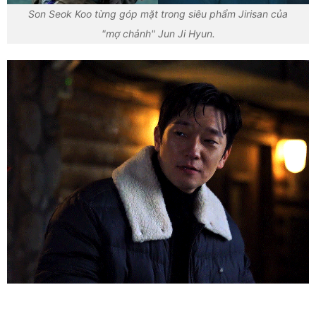
Son Seok Koo từng góp mặt trong siêu phẩm Jirisan của
"mợ chảnh" Jun Ji Hyun.