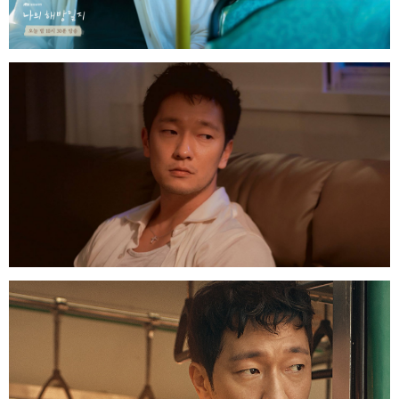
của bộ phim đình đám Hẹn hò chốn công sở mà
khán giả mới được theo dõi cách đây không lâu -
9.88% (Seoul) và 9.36% (Hàn Quốc)