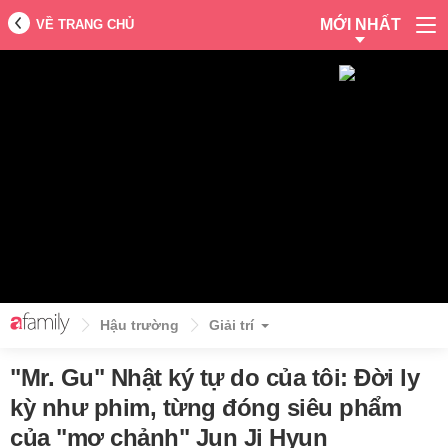
MỚI NHẤT
VỀ TRANG CHỦ
Hậu trường
Giải trí
"Mr. Gu" Nhật ký tự do của tôi: Đời ly
kỳ như phim, từng đóng siêu phẩm
của "mợ chảnh" Jun Ji Hyun