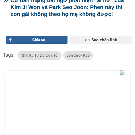
TIN LIÊN QUAN
tự do của tôi
đang bứt phá
mạnh mẽ sau quãng thời
gian đầu khá ảm đạm. Tiếp
đà thành công từ bộ phim,
hy vọng rằng trong tương lai
"Quái nữ" của Itaewon
sự nghiệp của Son Seok Koo
Class bản Nhật chính
thức xuất hiện: Kim Da
sẽ càng thăng hoa rực rỡ
Mi có đối thủ nhan sắc
hơn nữa.
rồi đây!
Cư dân mạng bất ngờ phát hiện "ái nữ" của
Kim Ji Won và Park Seo Joon: Phen này thì
con gái không theo họ mẹ không được!