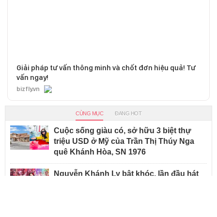
Chia sẻ
Sao chép link
Tags:
Nhật Ký Tự Do Của Tôi
Son Seok Koo