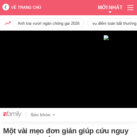
MỚI NHẤT
VỀ TRANG CHỦ
Anh trai vượt ngàn chông gai 2026
vụ điểm toán bất thường
Sức khỏe
Một vài mẹo đơn giản giúp cứu nguy