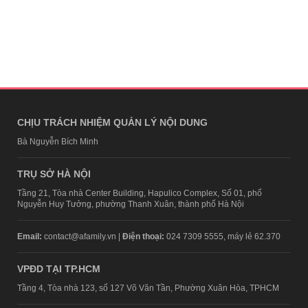
CHỊU TRÁCH NHIỆM QUẢN LÝ NỘI DUNG
Bà Nguyễn Bích Minh
TRỤ SỞ HÀ NỘI
Tầng 21, Tòa nhà Center Building, Hapulico Complex, Số 01, phố
Nguyễn Huy Tưởng, phường Thanh Xuân, thành phố Hà Nội
Email:
contact@afamily.vn |
Điện thoại:
024 7309 5555, máy lẻ 62.370
VPĐD TẠI TP.HCM
Tầng 4, Tòa nhà 123, số 127 Võ Văn Tần, Phường Xuân Hòa, TPHCM