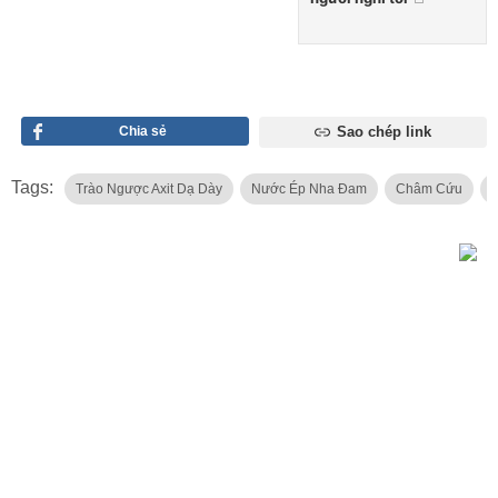
Chia sẻ
Sao chép link
Tags:
Trào Ngược Axit Dạ Dày
Nước Ép Nha Đam
Châm Cứu