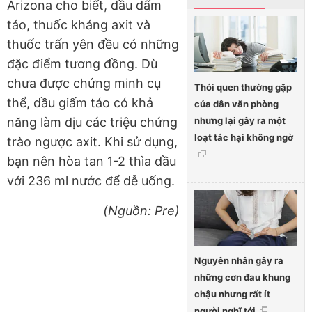
Arizona cho biết, dầu dấm
táo, thuốc kháng axit và
thuốc trấn yên đều có những
đặc điểm tương đồng. Dù
chưa được chứng minh cụ
Thói quen thường gặp
thể, dầu giấm táo có khả
của dân văn phòng
nhưng lại gây ra một
năng làm dịu các triệu chứng
loạt tác hại không ngờ
trào ngược axit. Khi sử dụng,
bạn nên hòa tan 1-2 thìa dầu
với 236 ml nước để dễ uống.
(Nguồn: Pre)
Nguyên nhân gây ra
những cơn đau khung
chậu nhưng rất ít
người nghĩ tới